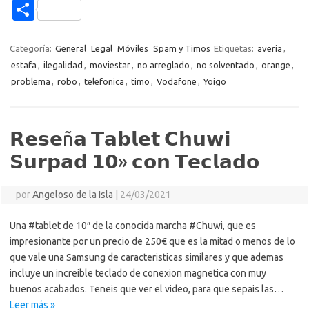
e
it
p
at
e
se
g
n
n
C
b
te
y
s
gr
n
g
e
o
o
o
r
Li
A
a
g
er
a
kl
m
Categoría:
General
Legal
Móviles
Spam y Timos
Etiquetas:
averia
,
o
n
p
m
er
m
as
estafa
,
ilegalidad
,
moviestar
,
no arreglado
,
no solventado
,
orange
,
p
problema
,
robo
,
telefonica
,
timo
,
Vodafone
,
Yoigo
k
k
p
e
sn
ar
ik
ti
i
𝗥𝗲𝘀𝗲ñ𝗮 𝗧𝗮𝗯𝗹𝗲𝘁 𝗖𝗵𝘂𝘄𝗶
r
𝗦𝘂𝗿𝗽𝗮𝗱 𝟭𝟬» 𝗰𝗼𝗻 𝗧𝗲𝗰𝗹𝗮𝗱𝗼
por
Angeloso de la Isla
|
24/03/2021
Una #tablet de 10″ de la conocida marcha #Chuwi, que es
impresionante por un precio de 250€ que es la mitad o menos de lo
que vale una Samsung de caracteristicas similares y que ademas
incluye un increible teclado de conexion magnetica con muy
buenos acabados. Teneis que ver el video, para que sepais las…
Leer más »