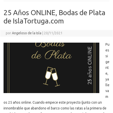
25 Años ONLINE, Bodas de Plata
de IslaTortuga.com
por
Angeloso de la Isla
|
20/11/2021
Pu
es
si
ge
nt
e,
ya
lle
va
m
os 25 años online. Cuando empece este proyecto (junto con un
innombrable que abandono el barco como las ratas a la primera de