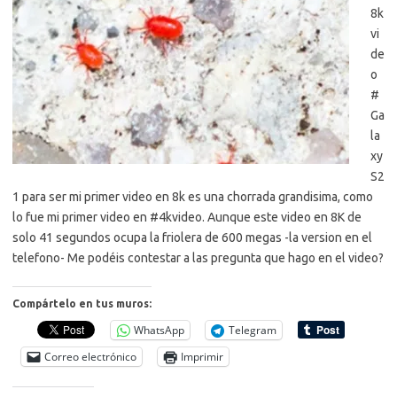
8k
vi
de
o
#
Ga
la
xy
S2
1 para ser mi primer video en 8k es una chorrada grandisima, como
lo fue mi primer video en #4kvideo. Aunque este video en 8K de
solo 41 segundos ocupa la friolera de 600 megas -la version en el
telefono- Me podéis contestar a las pregunta que hago en el video?
Compártelo en tus muros:
WhatsApp
Telegram
Correo electrónico
Imprimir