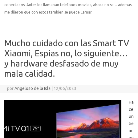
conectados. Antes los llamaban telefonos moviles, ahora no se… ademas
me dijeron que con estos tambien se puede llamar.
Mucho cuidado con las Smart TV
Xiaomi, Espias no, lo siguiente…
y hardware desfasado de muy
mala calidad.
por
Angeloso de la Isla
|
12/06/2023
Ha
ce
un
tie
m
po