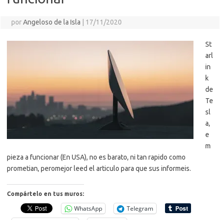
i
r
por
Angeloso de la Isla
|
17/11/2020
St
arl
in
k
de
Te
sl
a,
e
m
pieza a funcionar (En USA), no es barato, ni tan rapido como
prometian, peromejor leed el articulo para que sus informeis.
Compártelo en tus muros:
WhatsApp
Telegram