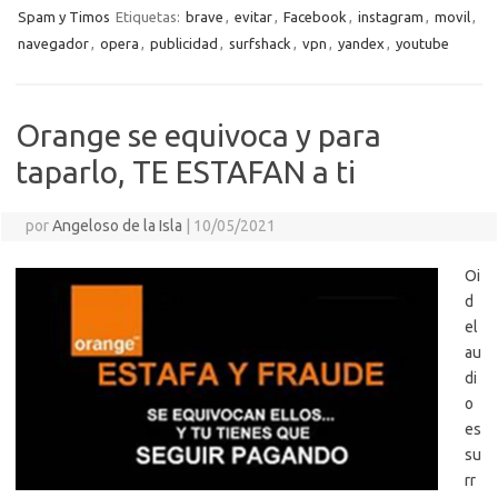
o
n
p
m
er
m
as
Spam y Timos
Etiquetas:
brave
,
evitar
,
Facebook
,
instagram
,
movil
,
p
navegador
,
opera
,
publicidad
,
surfshack
,
vpn
,
yandex
,
youtube
k
k
p
e
sn
ar
ik
ti
i
Orange se equivoca y para
r
taparlo, TE ESTAFAN a ti
por
Angeloso de la Isla
|
10/05/2021
Oi
d
el
au
di
o
es
su
rr