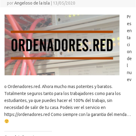
por
Angeloso de la Isla
|
13/05/2020
Pr
es
en
ta
ci
on
de
l
nu
ev
o Ordenadores.red. Ahora mucho mas potentes y baratos.
Totalmente seguros tanto para los trabajadores como para los
estudiantes, ya que puedes hacer el 100% del trabajo, sin
necesidad de salir de tu casa. Podeis ver el servicio en
https://ordenadores.red Como siempre con la garantia del menda…