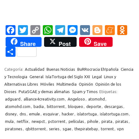
Fa
T
C
W
T
M
V
Bl
M
O
c
w
o
h
el
es
K
o
e
d
Share
Post
Save
e
it
p
at
e
se
g
n
n
C
b
te
y
s
gr
n
g
e
o
o
o
r
Li
A
a
g
er
a
kl
m
Categoría:
Actualidad
Buenas Noticias
BuRRocracia Eh!pañola
Ciencia
o
n
p
m
er
m
as
y Tecnologia
General
IslaTortuga del Siglo XXI
Legal
Linux y
p
Alternativas Libres
Móviles
Multimedia
Opinión
Opinión de los
k
k
p
e
sn
ar
Dioses
PutaSGAE y demas alimañas
Spam y Timos
Etiquetas:
ik
ti
adguard
,
alliance4creativity.com
,
Angeloso
,
atomohd
,
i
atomohd.com
,
badia
,
bittorrent
,
bloqueo
,
deporte
,
descargas
,
r
disney
,
dns
,
emule
,
esquivar
,
hacker
,
islatortuga
,
islatortuga.com
,
mula
,
netflix
,
newpct
,
pctorrent
,
películas
,
pihole
,
pirata
,
piratas
,
piratones
,
qbittorrent
,
series
,
sgae
,
thepiratebay
,
torrent
,
vpn