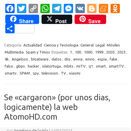
Fa
T
C
W
T
M
V
Bl
M
O
c
w
o
h
el
es
K
o
e
d
Share
Post
Save
e
it
p
at
e
se
g
n
n
C
b
te
y
s
gr
n
g
e
o
o
o
r
Li
A
a
g
er
a
kl
m
Categoría:
Actualidad
Ciencia y Tecnologia
General
Legal
Móviles
o
n
p
m
er
m
as
Multimedia
Spam y Timos
Etiquetas:
1
,
100
,
1000
,
1999
,
2020
,
2023
,
p
4k
,
Angeloso
,
bloatware
,
datos
,
dns
,
envia
,
envio
,
espia
,
fake
,
k
k
p
e
sn
ar
falso
,
gbps
,
hacker
,
islatortuga
,
mbits
,
miTV
,
q1
,
smart
,
smartTV
,
ik
ti
smartv
,
SPAM
,
spy
,
television
,
TV
,
xiaomi
i
r
Se «cargaron» (por unos dias,
logicamente) la web
AtomoHD.com
por
Angeloso de la Isla
|
24/05/2023