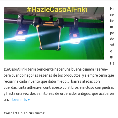
Ha
ce
tie
m
po
de
sd
e
#
Ha
zleCasoAlFriki tenia pendiente hacer una buena camara «aerea»
para cuando hago las reseñas de los productos, y siempre tenia que
recurrir a cada invento que daba miedo… barras atadas con
cuerdas, cinta adhesiva, contrapeso con libros e incluso con piedras
y hasta una vez dos semitorres de ordenador antiguo, que acabaron
un…
Leer más »
Compártelo en tus muros: