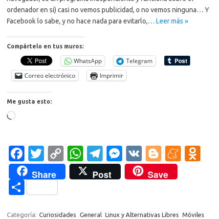
ordenador en si) casi no vemos publicidad, o no vemos ninguna… Y
Facebook lo sabe, y no hace nada para evitarlo,…
Leer más »
Compártelo en tus muros:
WhatsApp
Telegram
Correo electrónico
Imprimir
Me gusta esto:
Cargando...
Fa
T
C
W
T
M
V
Bl
M
O
c
w
o
h
el
es
K
o
e
d
Share
Post
Save
e
it
p
at
e
se
g
n
n
C
b
te
y
s
gr
n
g
e
o
o
o
r
Li
A
a
g
er
a
kl
m
Categoría:
Curiosidades
General
Linux y Alternativas Libres
Móviles