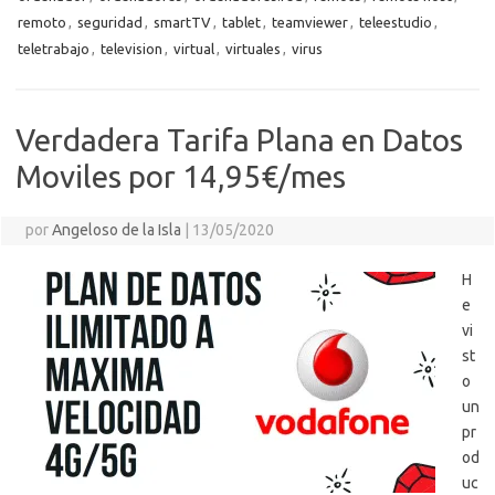
ti
i
remoto
,
seguridad
,
smartTV
,
tablet
,
teamviewer
,
teleestudio
,
r
teletrabajo
,
television
,
virtual
,
virtuales
,
virus
Verdadera Tarifa Plana en Datos
Moviles por 14,95€/mes
por
Angeloso de la Isla
|
13/05/2020
H
e
vi
st
o
un
pr
od
uc