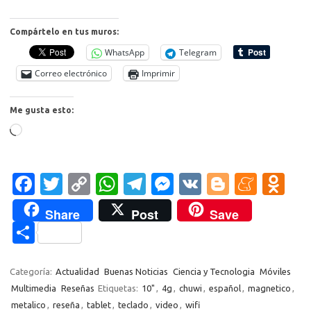
Compártelo en tus muros:
WhatsApp
Telegram
Correo electrónico
Imprimir
Me gusta esto:
Cargando...
Fa
T
C
W
T
M
V
Bl
M
O
c
w
o
h
el
es
K
o
e
d
Share
Post
Save
e
it
p
at
e
se
g
n
n
C
b
te
y
s
gr
n
g
e
o
o
o
r
Li
A
a
g
er
a
kl
m
Categoría:
Actualidad
Buenas Noticias
Ciencia y Tecnologia
Móviles
o
n
p
m
er
m
as
Multimedia
Reseñas
Etiquetas:
10"
,
4g
,
chuwi
,
español
,
magnetico
,
p
metalico
,
reseña
,
tablet
,
teclado
,
video
,
wifi