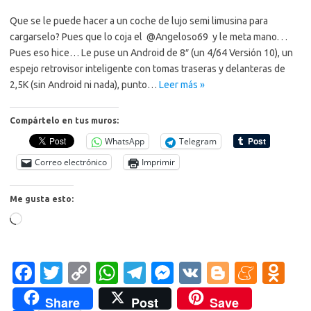
Que se le puede hacer a un coche de lujo semi limusina para
cargarselo? Pues que lo coja el @Angeloso69 y le meta mano. . .
Pues eso hice… Le puse un Android de 8″ (un 4/64 Versión 10), un
espejo retrovisor inteligente con tomas traseras y delanteras de
2,5K (sin Android ni nada), punto…
Leer más »
Compártelo en tus muros:
WhatsApp
Telegram
Correo electrónico
Imprimir
Me gusta esto:
Cargando...
Fa
T
C
W
T
M
V
Bl
M
O
c
w
o
h
el
es
K
o
e
d
Share
Post
Save