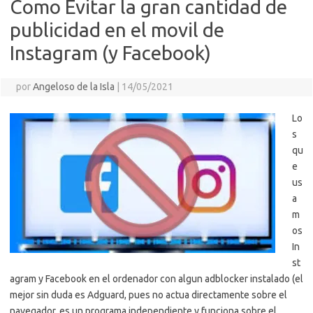
i
Como Evitar la gran cantidad de
r
publicidad en el movil de
Instagram (y Facebook)
por
Angeloso de la Isla
|
14/05/2021
Lo
s
qu
e
us
a
m
os
In
st
agram y Facebook en el ordenador con algun adblocker instalado (el
mejor sin duda es Adguard, pues no actua directamente sobre el
navegador, es un programa independiente y funciona sobre el