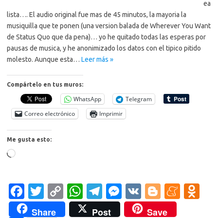
ea
lista…. El audio original fue mas de 45 minutos, la mayoria la
musiquilla que te ponen (una version balada de Wherever You Want
de Status Quo que da pena)… yo he quitado todas las esperas por
pausas de musica, y he anonimizado los datos con el tipico pitido
molesto. Aunque esta…
Leer más »
Compártelo en tus muros:
WhatsApp
Telegram
Correo electrónico
Imprimir
Me gusta esto:
Cargando...
Fa
T
C
W
T
M
V
Bl
M
O
c
w
o
h
el
es
K
o
e
d
Share
Post
Save