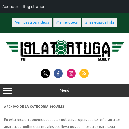
Acceder
Registrarse
Ver nuestros videos
Memeroteca
#hazlecasoalfriki
Saltar
al
contenido
Menú
ARCHIVO DE LA CATEGORÍA:
MÓVILES
En esta seccion ponemos todas las noticias propias que se refieran a los
aparatitos multimedia moviles que llevamos con nosotros para seguir