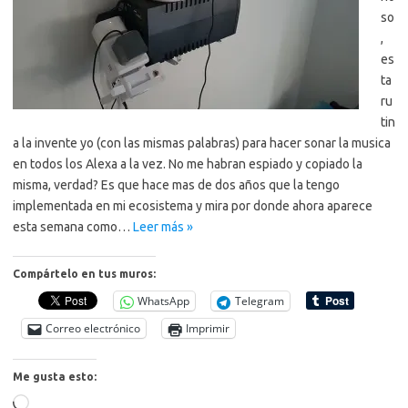
so
,
es
ta
ru
tin
a la invente yo (con las mismas palabras) para hacer sonar la musica
en todos los Alexa a la vez. No me habran espiado y copiado la
misma, verdad? Es que hace mas de dos años que la tengo
implementada en mi ecosistema y mira por donde ahora aparece
esta semana como…
Leer más »
Compártelo en tus muros:
WhatsApp
Telegram
Correo electrónico
Imprimir
Me gusta esto:
Cargando...