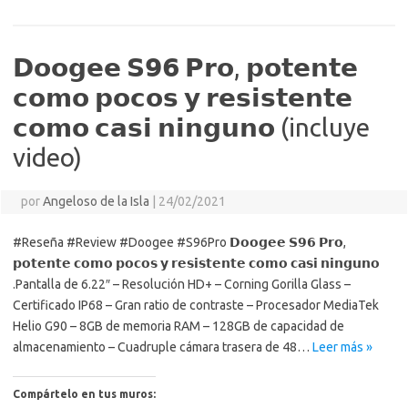
k
k
p
e
sn
ar
ik
ti
i
𝗗𝗼𝗼𝗴𝗲𝗲 𝗦𝟵𝟲 𝗣𝗿𝗼, 𝗽𝗼𝘁𝗲𝗻𝘁𝗲
r
𝗰𝗼𝗺𝗼 𝗽𝗼𝗰𝗼𝘀 𝘆 𝗿𝗲𝘀𝗶𝘀𝘁𝗲𝗻𝘁𝗲
𝗰𝗼𝗺𝗼 𝗰𝗮𝘀𝗶 𝗻𝗶𝗻𝗴𝘂𝗻𝗼 (incluye
video)
por
Angeloso de la Isla
|
24/02/2021
#Reseña #Review #Doogee #S96Pro 𝗗𝗼𝗼𝗴𝗲𝗲 𝗦𝟵𝟲 𝗣𝗿𝗼,
𝗽𝗼𝘁𝗲𝗻𝘁𝗲 𝗰𝗼𝗺𝗼 𝗽𝗼𝗰𝗼𝘀 𝘆 𝗿𝗲𝘀𝗶𝘀𝘁𝗲𝗻𝘁𝗲 𝗰𝗼𝗺𝗼 𝗰𝗮𝘀𝗶 𝗻𝗶𝗻𝗴𝘂𝗻𝗼
.Pantalla de 6.22″ – Resolución HD+ – Corning Gorilla Glass –
Certificado IP68 – Gran ratio de contraste – Procesador MediaTek
Helio G90 – 8GB de memoria RAM – 128GB de capacidad de
almacenamiento – Cuadruple cámara trasera de 48…
Leer más »
Compártelo en tus muros: