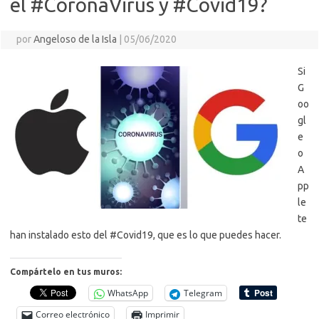
el #CoronaVirus y #Covid19?
por
Angeloso de la Isla
|
05/06/2020
Si
G
oo
gl
e
o
A
pp
le
te
han instalado esto del #Covid19, que es lo que puedes hacer.
Compártelo en tus muros:
WhatsApp
Telegram
Correo electrónico
Imprimir