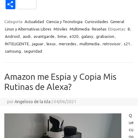
e
it
p
at
e
se
g
n
n
C
b
te
y
s
gr
n
g
e
o
o
o
r
Li
A
a
g
er
a
kl
m
Categoría:
Actualidad
Ciencia y Tecnologia
Curiosidades
General
o
n
p
m
er
m
as
Linux y Alternativas Libres
Móviles
Multimedia
Reseñas
Etiquetas:
8
,
p
Android
,
audi
,
avantgarde
,
bmw
,
e320
,
galaxy
,
grabacion
,
k
k
p
e
sn
ar
INTELIGENTE
,
jaguar
,
lexus
,
mercedes
,
multimedia
,
retrovisor
,
s21
,
ik
ti
samsung
,
seguridad
i
r
Amazon me Espia y Copia Mis
Rutinas de Alexa?
por
Angeloso de la Isla
|
04/06/2021
Q
ue
cu
rio