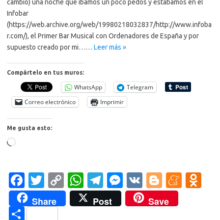
cambio) una noche que ibamos un poco pedos y estabamos en el
Infobar
(https://web.archive.org/web/19980218032837/http://www.infoba
r.com/), el Primer Bar Musical con Ordenadores de España y por
supuesto creado por mi……
Leer más »
Compártelo en tus muros:
WhatsApp
Telegram
Correo electrónico
Imprimir
Me gusta esto:
Cargando...
Fa
T
C
W
T
M
V
Bl
M
O
c
w
o
h
el
es
K
o
e
d
Share
Post
Save
e
it
p
at
e
se
g
n
n
C