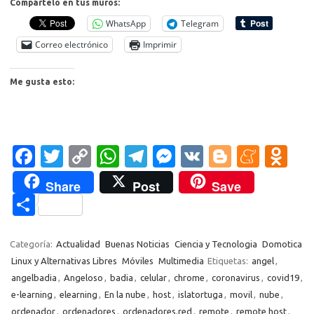
Compártelo en tus muros:
WhatsApp
Telegram
Correo electrónico
Imprimir
Me gusta esto:
Fa
T
C
W
T
M
V
Bl
M
O
c
w
o
h
el
es
K
o
e
d
Share
Post
Save
e
it
p
at
e
se
g
n
n
C
b
te
y
s
gr
n
g
e
o
o
o
r
Li
A
a
g
er
a
kl
m
Categoría:
Actualidad
Buenas Noticias
Ciencia y Tecnologia
Domotica
o
n
p
m
er
m
as
Linux y Alternativas Libres
Móviles
Multimedia
Etiquetas:
angel
,
p
angelbadia
,
Angeloso
,
badia
,
celular
,
chrome
,
coronavirus
,
covid19
,
k
k
p
e
sn
ar
e-learning
,
elearning
,
En la nube
,
host
,
islatortuga
,
movil
,
nube
,
ik
ordenador
,
ordenadores
,
ordenadores.red
,
remote
,
remote host
,