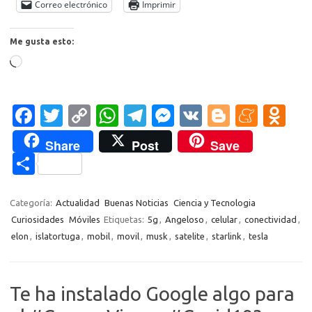
Correo electrónico
Imprimir
Me gusta esto:
Cargando...
Fa
T
C
W
T
M
V
Bl
M
O
c
w
o
h
el
es
K
o
e
d
Share
Post
Save
e
it
p
at
e
se
g
n
n
C
b
te
y
s
gr
n
g
e
o
o
o
r
Li
A
a
g
er
a
kl
m
Categoría:
Actualidad
Buenas Noticias
Ciencia y Tecnologia
o
n
p
m
er
m
as
Curiosidades
Móviles
Etiquetas:
5g
,
Angeloso
,
celular
,
conectividad
,
p
elon
,
islatortuga
,
mobil
,
movil
,
musk
,
satelite
,
starlink
,
tesla
k
k
p
e
sn
ar
ik
ti
i
Te ha instalado Google algo para
r