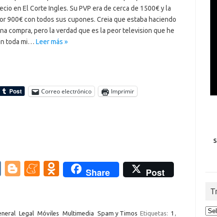
cio en El Corte Ingles. Su PVP era de cerca de 1500€ y la
or 900€ con todos sus cupones. Creia que estaba haciendo
na compra, pero la verdad que es la peor television que he
en toda mi…
Leer más »
Correo electrónico
Imprimir
S
V
Bl
M
O
Share
Post
K
o
e
d
T
g
n
n
g
e
o
neral
Legal
Móviles
Multimedia
Spam y Timos
Etiquetas:
1
,