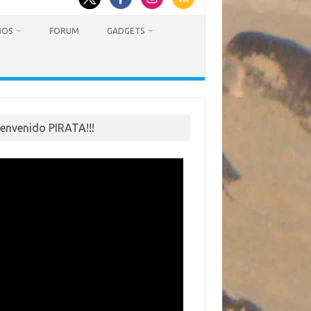
MOS
FORUM
GADGETS
ienvenido PIRATA!!!