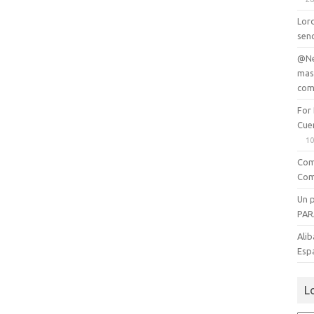
Lord
senc
@Ne
mas
com
For
Cue
10
Com
Com
Un 
PAR
Alib
Esp
L