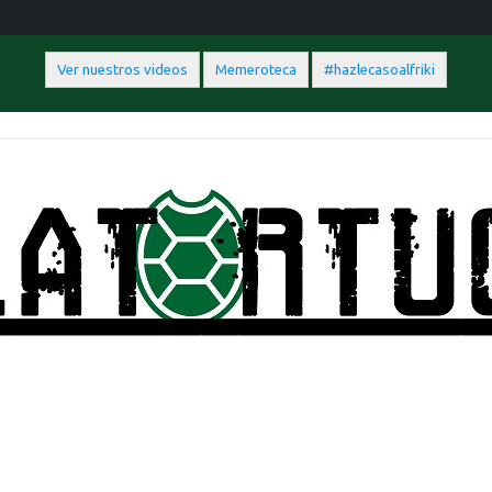
Ver nuestros videos
Memeroteca
#hazlecasoalfriki