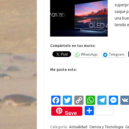
superpre
saque p
una bue
tenido 
Compártelo en tus muros:
WhatsApp
Telegram
Me gusta esto:
Fa
T
C
W
T
M
c
w
o
h
el
es
C
Save
e
it
p
at
e
se
o
b
te
y
s
gr
n
Categoría:
Actualidad
Ciencia y Tecnologia
Ge