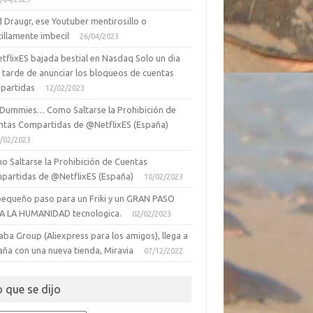
 Draugr, ese Youtuber mentirosillo o
illamente imbecil
26/04/2023
tflixES bajada bestial en Nasdaq Solo un dia
 tarde de anunciar los bloqueos de cuentas
partidas
12/02/2023
 Dummies… Como Saltarse la Prohibición de
ntas Compartidas de @NetflixES (España)
/02/2023
o Saltarse la Prohibición de Cuentas
partidas de @NetflixES (España)
10/02/2023
pequeño paso para un Friki y un GRAN PASO
A LA HUMANIDAD tecnologica.
02/02/2023
aba Group (Aliexpress para los amigos), llega a
aña con una nueva tienda, Miravia
07/12/2022
o que se dijo