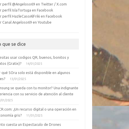
r perfil @Angeloso69 en Twitter / X.com
r perfil IslaTortuga en Facebook
r perfil HazleCasoAlFriki en Facebook
r Canal Angeloso69 en Youtube
o que se dice
esitas usar codigos QR, buenos, bonitos y
tos (Gratix)?
14/01/2025
r qué SOra solo está disponible en algunos
ses?
13/01/2025
msung se queda con tu monitor? Una indignante
riencia con su servicio de atención al cliente
/01/2025
CR.com: ¿Un recurso digital o una operación en
conomía gris?
11/01/2025
nto cuesta un Espectaculo de Drones