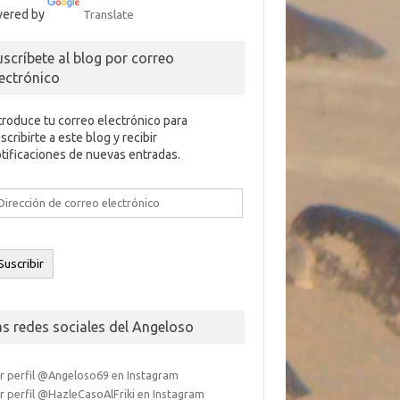
ered by
Translate
uscríbete al blog por correo
lectrónico
troduce tu correo electrónico para
scribirte a este blog y recibir
tificaciones de nuevas entradas.
rección
e
rreo
ectrónico
Suscribir
as redes sociales del Angeloso
r perfil @Angeloso69 en Instagram
r perfil @HazleCasoAlFriki en Instagram