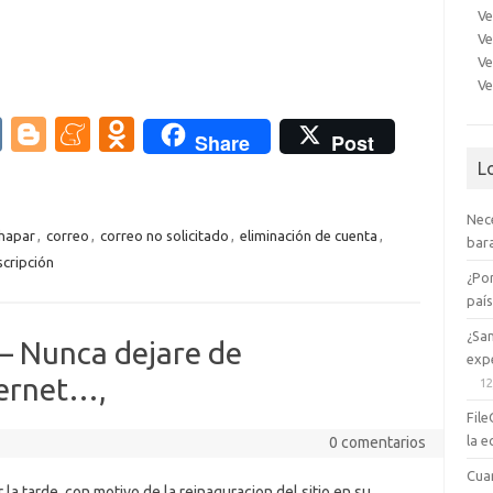
Ve
Ve
Ve
Ve
V
Bl
M
O
Share
Post
K
o
e
d
L
g
n
n
Nec
g
e
o
hapar
,
correo
,
correo no solicitado
,
eliminación de cuenta
,
bara
scripción
er
a
kl
¿Po
m
as
paí
e
sn
¿Sa
 Nunca dejare de
expe
ik
ternet…,
12
i
File
la e
0 comentarios
Cua
 la tarde, con motivo de la reinaguracion del sitio en su