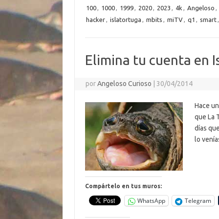
m
100
,
1000
,
1999
,
2020
,
2023
,
4k
,
Angeloso
,
o
r
Li
A
a
g
p
hacker
,
islatortuga
,
mbits
,
miTV
,
q1
,
smart
o
n
p
m
er
ar
k
k
p
ti
Elimina tu cuenta en I
r
por
Angeloso Curioso
|
30/04/2014
Hace una
que La 
días que
lo venía
Compártelo en tus muros:
WhatsApp
Telegram