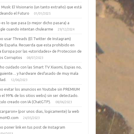
 Musk: El Visionario (un tanto extraño) que está
deando el Futuro
01/01/2025
 es lo que pasa (o mejor dicho pasara) a
gle cuando intentan chulearme
29/12/2024
o usar Threads (El Twitter de Instagram)
de España. Recuerda que esta prohibido en
a Europa por las «utoridades» de Proteccion de
os Corruptos
08/07/2023
ho cuidado con las Smart TV Xiaomi, Espias no,
siguiente… y hardware desfasado de muy mala
dad.
12/06/2023
o evitar los anuncios en Youtube sin PREMIUM
n el 99% de los sitios webs) sin ser detectado.
culo creado con IA (ChatGTP).
08/06/2023
cargaron» (por unos dias, logicamente) la web
moHD.com
24/05/2023
o poner link en tus post de Instagram
/04/2023