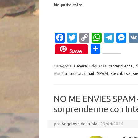
Me gusta esto:
Fa
T
C
W
T
M
c
w
o
h
el
es
C
Save
e
it
p
at
e
se
o
b
te
y
s
gr
n
m
Categoría:
General
Etiquetas:
cerrar cuenta
,
c
eliminar cuenta
,
email
,
SPAM
,
suscribirse
,
su
o
r
Li
A
a
g
p
o
n
p
m
er
ar
k
k
p
ti
NO ME ENVIES SPAM –
r
sorprenderme con In
por
Angeloso de la Isla
|
29/04/2014
Ayer por