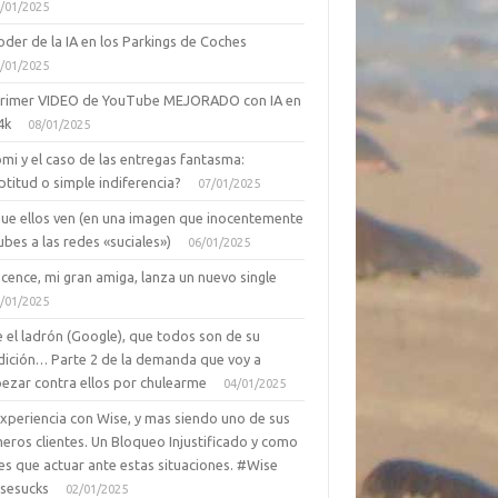
/01/2025
oder de la IA en los Parkings de Coches
/01/2025
primer VIDEO de YouTube MEJORADO con IA en
4k
08/01/2025
mi y el caso de las entregas fantasma:
ptitud o simple indiferencia?
07/01/2025
que ellos ven (en una imagen que inocentemente
ubes a las redes «suciales»)
06/01/2025
cence, mi gran amiga, lanza un nuevo single
/01/2025
 el ladrón (Google), que todos son de su
dición… Parte 2 de la demanda que voy a
ezar contra ellos por chulearme
04/01/2025
Experiencia con Wise, y mas siendo uno de sus
eros clientes. Un Bloqueo Injustificado y como
es que actuar ante estas situaciones. #Wise
sesucks
02/01/2025