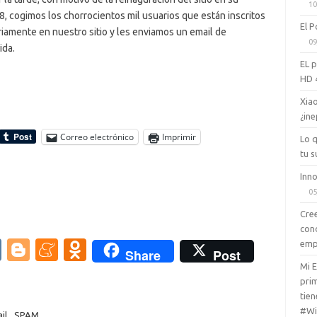
10
8, cogimos los chorrocientos mil usuarios que están inscritos
El P
iamente en nuestro sitio y les enviamos un email de
09
ida.
EL 
HD 
Xiao
¿ine
Correo electrónico
Imprimir
Lo 
tu s
Inno
05
Cree
con
V
Bl
M
O
emp
Share
Post
K
o
e
d
Mi 
prim
g
n
n
tien
#Wi
il
,
SPAM