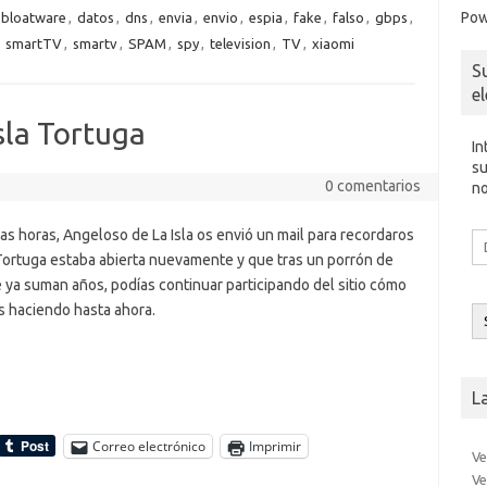
Pow
bloatware
,
datos
,
dns
,
envia
,
envio
,
espia
,
fake
,
falso
,
gbps
,
er
a
kl
,
smartTV
,
smartv
,
SPAM
,
spy
,
television
,
TV
,
xiaomi
m
as
S
e
sn
e
ik
sla Tortuga
In
i
su
0 comentarios
no
s horas, Angeloso de La Isla os envió un mail para recordaros
Di
d
Tortuga estaba abierta nuevamente y que tras un porrón de
co
 ya suman años, podías continuar participando del sitio cómo
el
s haciendo hasta ahora.
L
Correo electrónico
Imprimir
Ve
Ve