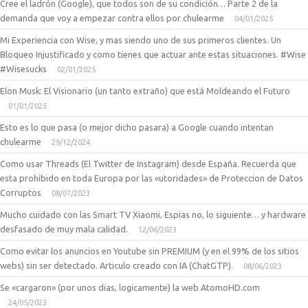
Cree el ladrón (Google), que todos son de su condición… Parte 2 de la
demanda que voy a empezar contra ellos por chulearme
04/01/2025
Mi Experiencia con Wise, y mas siendo uno de sus primeros clientes. Un
Bloqueo Injustificado y como tienes que actuar ante estas situaciones. #Wise
#Wisesucks
02/01/2025
Elon Musk: El Visionario (un tanto extraño) que está Moldeando el Futuro
01/01/2025
Esto es lo que pasa (o mejor dicho pasara) a Google cuando intentan
chulearme
29/12/2024
Como usar Threads (El Twitter de Instagram) desde España. Recuerda que
esta prohibido en toda Europa por las «utoridades» de Proteccion de Datos
Corruptos
08/07/2023
Mucho cuidado con las Smart TV Xiaomi, Espias no, lo siguiente… y hardware
desfasado de muy mala calidad.
12/06/2023
Como evitar los anuncios en Youtube sin PREMIUM (y en el 99% de los sitios
webs) sin ser detectado. Articulo creado con IA (ChatGTP).
08/06/2023
Se «cargaron» (por unos dias, logicamente) la web AtomoHD.com
24/05/2023