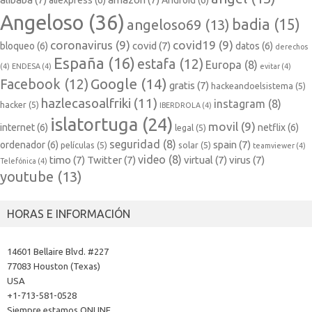
aliexpress
(6)
Android
(6)
Angeloso
(36)
badia
(15)
angeloso69
(13)
coronavirus
(9)
covid19
(9)
covid
(7)
bloqueo
(6)
datos
(6)
derechos
España
(16)
estafa
(12)
Europa
(8)
(4)
ENDESA
(4)
evitar
(4)
Google
(14)
Facebook
(12)
gratis
(7)
hackeandoelsistema
(5)
hazlecasoalfriki
(11)
instagram
(8)
hacker
(5)
IBERDROLA
(4)
islatortuga
(24)
movil
(9)
internet
(6)
netflix
(6)
legal
(5)
seguridad
(8)
spain
(7)
ordenador
(6)
películas
(5)
solar
(5)
teamviewer
(4)
video
(8)
timo
(7)
Twitter
(7)
virtual
(7)
virus
(7)
Telefónica
(4)
youtube
(13)
HORAS E INFORMACIÓN
14601 Bellaire Blvd. #227
77083 Houston (Texas)
USA
+1-713-581-0528
Siempre estamos ONLINE