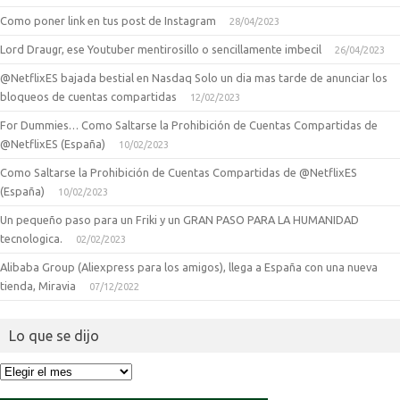
Como poner link en tus post de Instagram
28/04/2023
Lord Draugr, ese Youtuber mentirosillo o sencillamente imbecil
26/04/2023
@NetflixES bajada bestial en Nasdaq Solo un dia mas tarde de anunciar los
bloqueos de cuentas compartidas
12/02/2023
For Dummies… Como Saltarse la Prohibición de Cuentas Compartidas de
@NetflixES (España)
10/02/2023
Como Saltarse la Prohibición de Cuentas Compartidas de @NetflixES
(España)
10/02/2023
Un pequeño paso para un Friki y un GRAN PASO PARA LA HUMANIDAD
tecnologica.
02/02/2023
Alibaba Group (Aliexpress para los amigos), llega a España con una nueva
tienda, Miravia
07/12/2022
Lo que se dijo
Lo
que