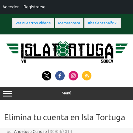
Acceder
Registrarse
Ver nuestros videos
Memeroteca
#hazlecasoalfriki
Saltar
al
contenido
Menú
Elimina tu cuenta en Isla Tortuga
por
Angeloso Curioso
|
30/04/2014