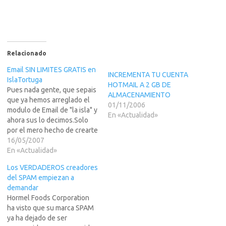
Relacionado
Email SIN LIMITES GRATIS en
INCREMENTA TU CUENTA
IslaTortuga
HOTMAIL A 2 GB DE
Pues nada gente, que sepais
ALMACENAMIENTO
que ya hemos arreglado el
01/11/2006
modulo de Email de "la isla" y
En «Actualidad»
ahora sus lo decimos.Solo
por el mero hecho de crearte
tu cuenta de acceso a zonas
16/05/2007
restringidas en
En «Actualidad»
PlanetaTortuga, te
Los VERDADEROS creadores
regalamos una cuenta de
del SPAM empiezan a
Email, que no tiene SPAM y
demandar
TAMPOCO LIMITES DE…
Hormel Foods Corporation
ha visto que su marca SPAM
ya ha dejado de ser