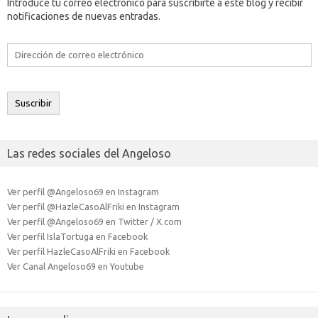
Introduce tu correo electrónico para suscribirte a este blog y recibir
notificaciones de nuevas entradas.
Dirección
de
correo
electrónico
Suscribir
Las redes sociales del Angeloso
Ver perfil @Angeloso69 en Instagram
Ver perfil @HazleCasoAlFriki en Instagram
Ver perfil @Angeloso69 en Twitter / X.com
Ver perfil IslaTortuga en Facebook
Ver perfil HazleCasoAlFriki en Facebook
Ver Canal Angeloso69 en Youtube