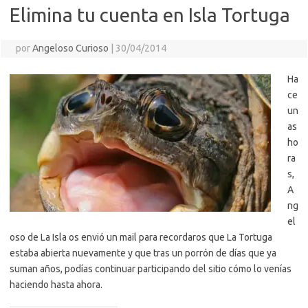
Elimina tu cuenta en Isla Tortuga
por
Angeloso Curioso
|
30/04/2014
Ha
ce
un
as
ho
ra
s,
A
ng
el
oso de La Isla os envió un mail para recordaros que La Tortuga
estaba abierta nuevamente y que tras un porrón de días que ya
suman años, podías continuar participando del sitio cómo lo venías
haciendo hasta ahora.