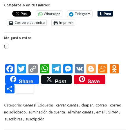
Compártelo en tus muros:
WhatsApp
Telegram
Correo electrónico
Imprimir
Me gusta esto:
Cargando...
Fa
T
C
W
T
M
V
Bl
M
O
c
w
o
h
el
es
K
o
e
d
Share
Post
Save
e
it
p
at
e
se
g
n
n
C
b
te
y
s
gr
n
g
e
o
o
o
r
Li
A
a
g
er
a
kl
m
Categoría:
General
Etiquetas:
cerrar cuenta
,
chapar
,
correo
,
correo
o
n
p
m
er
m
as
no solicitado
,
eliminación de cuenta
,
eliminar cuenta
,
email
,
SPAM
,
p
suscribirse
,
suscripción
k
k
p
e
sn
ar