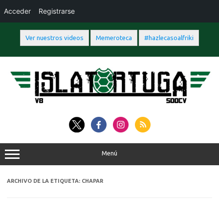
Acceder
Registrarse
Ver nuestros videos
Memeroteca
#hazlecasoalfriki
Saltar
al
contenido
Menú
ARCHIVO DE LA ETIQUETA:
CHAPAR