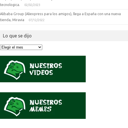
tecnologica.
02/02/2023
Alibaba Group (Aliexpress para los amigos), llega a España con una nueva
tienda, Miravia
07/12/2022
Lo que se dijo
Lo
que
se
dijo