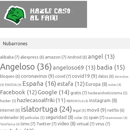
Nubarrones
angel
(13)
alibaba
(7)
amazon
(7)
aliexpress
(6)
Android
(6)
Angeloso
(36)
badia
(15)
angeloso69
(13)
coronavirus
(9)
covid19
(9)
covid
(7)
bloqueo
(6)
datos
(6)
derechos
España
(16)
estafa
(12)
Europa
(8)
(4)
ENDESA
(4)
evitar
(4)
Google
(14)
Facebook
(12)
gratis
(7)
hackeandoelsistema
(5)
hazlecasoalfriki
(11)
instagram
(8)
hacker
(5)
IBERDROLA
(4)
islatortuga
(24)
movil
(9)
internet
(6)
netflix
(6)
legal
(5)
seguridad
(8)
spain
(7)
ordenador
(6)
películas
(5)
solar
(5)
teamviewer
(4)
video
(8)
timo
(7)
Twitter
(7)
virtual
(7)
virus
(7)
Telefónica
(4)