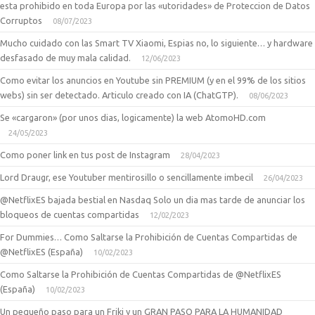
esta prohibido en toda Europa por las «utoridades» de Proteccion de Datos
Corruptos
08/07/2023
Mucho cuidado con las Smart TV Xiaomi, Espias no, lo siguiente… y hardware
desfasado de muy mala calidad.
12/06/2023
Como evitar los anuncios en Youtube sin PREMIUM (y en el 99% de los sitios
webs) sin ser detectado. Articulo creado con IA (ChatGTP).
08/06/2023
Se «cargaron» (por unos dias, logicamente) la web AtomoHD.com
24/05/2023
Como poner link en tus post de Instagram
28/04/2023
Lord Draugr, ese Youtuber mentirosillo o sencillamente imbecil
26/04/2023
@NetflixES bajada bestial en Nasdaq Solo un dia mas tarde de anunciar los
bloqueos de cuentas compartidas
12/02/2023
For Dummies… Como Saltarse la Prohibición de Cuentas Compartidas de
@NetflixES (España)
10/02/2023
Como Saltarse la Prohibición de Cuentas Compartidas de @NetflixES
(España)
10/02/2023
Un pequeño paso para un Friki y un GRAN PASO PARA LA HUMANIDAD