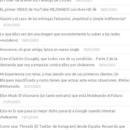
El Poder de la IA en los Parkings de Coches
09/01/2025
EL primer VIDEO de YouTube MEJORADO con IA en HD 4k
08/01/2025
Xiaomi y el caso de las entregas fantasma: ¿ineptitud o simple indiferencia?
07/01/2025
Lo que ellos ven (en una imagen que inocentemente tu subes a las redes
«suciales»)
06/01/2025
Innocence, mi gran amiga, lanza un nuevo single
05/01/2025
Cree el ladrón (Google), que todos son de su condición… Parte 2 de la
demanda que voy a empezar contra ellos por chulearme
04/01/2025
Mi Experiencia con Wise, y mas siendo uno de sus primeros clientes. Un
Bloqueo Injustificado y como tienes que actuar ante estas situaciones. #Wise
#Wisesucks
02/01/2025
Elon Musk: El Visionario (un tanto extraño) que está Moldeando el Futuro
01/01/2025
Esto es lo que pasa (o mejor dicho pasara) a Google cuando intentan
chulearme
29/12/2024
Como usar Threads (El Twitter de Instagram) desde España. Recuerda que