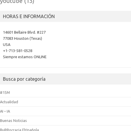
youtube
(13)
HORAS E INFORMACIÓN
14601 Bellaire Blvd. #227
77083 Houston (Texas)
USA
+1-713-581-0528
Siempre estamos ONLINE
Busca por categoría
#15M
Actualidad
AI – IA
Buenas Noticias
BuRRocracia Eh!pañola