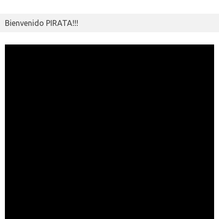
ik
ti
i
r
Bienvenido PIRATA!!!