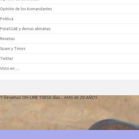
Opinión de los Komandantes
Politica
PutaSGAE y demas alimañas
Reseñas
Spam y Timos
Twitter
Visto en …
Y llevamos ON-LINE 10850 días...
MAS de 20 AÑOS