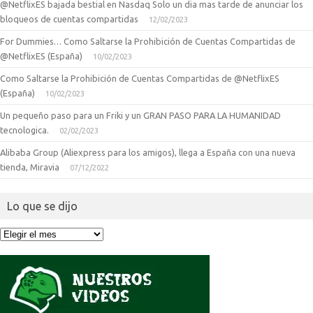
@NetflixES bajada bestial en Nasdaq Solo un dia mas tarde de anunciar los
bloqueos de cuentas compartidas
12/02/2023
For Dummies… Como Saltarse la Prohibición de Cuentas Compartidas de
@NetflixES (España)
10/02/2023
Como Saltarse la Prohibición de Cuentas Compartidas de @NetflixES
(España)
10/02/2023
Un pequeño paso para un Friki y un GRAN PASO PARA LA HUMANIDAD
tecnologica.
02/02/2023
Alibaba Group (Aliexpress para los amigos), llega a España con una nueva
tienda, Miravia
07/12/2022
Lo que se dijo
Lo
que
se
dijo