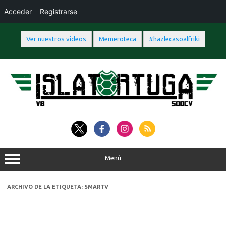
Acceder
Registrarse
Ver nuestros videos
Memeroteca
#hazlecasoalfriki
Saltar
al
contenido
Menú
ARCHIVO DE LA ETIQUETA:
SMARTV