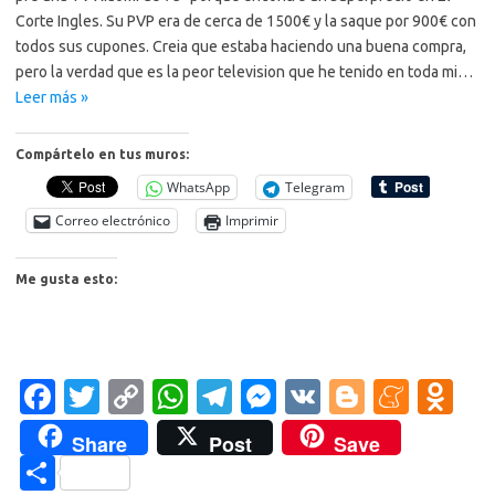
Corte Ingles. Su PVP era de cerca de 1500€ y la saque por 900€ con
todos sus cupones. Creia que estaba haciendo una buena compra,
pero la verdad que es la peor television que he tenido en toda mi…
Leer más »
Compártelo en tus muros:
WhatsApp
Telegram
Correo electrónico
Imprimir
Me gusta esto:
Fa
T
C
W
T
M
V
Bl
M
O
c
w
o
h
el
es
K
o
e
d
Share
Post
Save
e
it
p
at
e
se
g
n
n
C