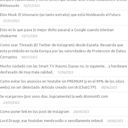
#Wisesucks
02/01/2025
Elon Musk: El Visionario (un tanto extraño) que está Moldeando el Futuro
01/01/2025
Esto es lo que pasa (o mejor dicho pasara) a Google cuando intentan
chulearme
29/12/2024
Como usar Threads (El Twitter de Instagram) desde España. Recuerda que
esta prohibido en toda Europa por las «utoridades» de Proteccion de Datos
Corruptos
08/07/2023
Mucho cuidado con las Smart TV Xiaomi, Espias no, lo siguiente… y hardware
desfasado de muy mala calidad.
12/06/2023
Como evitar los anuncios en Youtube sin PREMIUM (y en el 99% de los sitios
webs) sin ser detectado. Articulo creado con IA (ChatGTP).
08/06/2023
Se «cargaron» (por unos dias, logicamente) la web AtomoHD.com
24/05/2023
Como poner link en tus post de Instagram
28/04/2023
Lord Draugr, ese Youtuber mentirosillo o sencillamente imbecil
26/04/2023