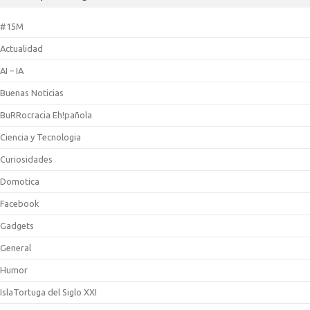
#15M
Actualidad
AI – IA
Buenas Noticias
BuRRocracia Eh!pañola
Ciencia y Tecnologia
Curiosidades
Domotica
Facebook
Gadgets
General
Humor
IslaTortuga del Siglo XXI