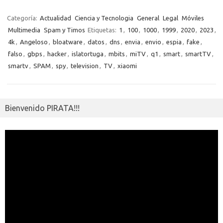
b
te
y
s
gr
n
g
e
o
o
o
r
Li
A
a
g
er
a
kl
m
Categoría:
Actualidad
Ciencia y Tecnologia
General
Legal
Móviles
o
n
p
m
er
m
as
Multimedia
Spam y Timos
Etiquetas:
1
,
100
,
1000
,
1999
,
2020
,
2023
,
p
4k
,
Angeloso
,
bloatware
,
datos
,
dns
,
envia
,
envio
,
espia
,
fake
,
k
k
p
e
sn
ar
falso
,
gbps
,
hacker
,
islatortuga
,
mbits
,
miTV
,
q1
,
smart
,
smartTV
,
ik
ti
smartv
,
SPAM
,
spy
,
television
,
TV
,
xiaomi
i
r
Bienvenido PIRATA!!!