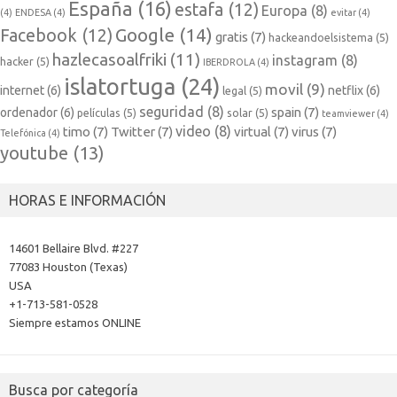
España
(16)
estafa
(12)
Europa
(8)
(4)
ENDESA
(4)
evitar
(4)
Google
(14)
Facebook
(12)
gratis
(7)
hackeandoelsistema
(5)
hazlecasoalfriki
(11)
instagram
(8)
hacker
(5)
IBERDROLA
(4)
islatortuga
(24)
movil
(9)
internet
(6)
netflix
(6)
legal
(5)
seguridad
(8)
spain
(7)
ordenador
(6)
películas
(5)
solar
(5)
teamviewer
(4)
video
(8)
timo
(7)
Twitter
(7)
virtual
(7)
virus
(7)
Telefónica
(4)
youtube
(13)
HORAS E INFORMACIÓN
14601 Bellaire Blvd. #227
77083 Houston (Texas)
USA
+1-713-581-0528
Siempre estamos ONLINE
Busca por categoría