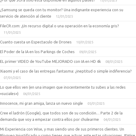
¿Por qué SOra solo está disponible en algunos países?
13/01/2025
¿Samsung se queda con tu monitor? Una indignante experiencia con su
servicio de atención al cliente
12/01/2025
FileCR.com: ¿Un recurso digital o una operación en la economía gris?
11/01/2025
Cuanto cuesta un Espectaculo de Drones
10/01/2025
El Poder de la IA en los Parkings de Coches
09/01/2025
EL primer VIDEO de YouTube MEJORADO con IA en HD 4k
08/01/2025
Xiaomi y el caso de las entregas fantasma: ¿ineptitud o simple indiferencia?
07/01/2025
Lo que ellos ven (en una imagen que inocentemente tu subes a las redes
«suciales»)
06/01/2025
Innocence, mi gran amiga, lanza un nuevo single
05/01/2025
Cree el ladrón (Google), que todos son de su condición… Parte 2 de la
demanda que voy a empezar contra ellos por chulearme
04/01/2025
Mi Experiencia con Wise, y mas siendo uno de sus primeros clientes. Un
Bloqueo Injustificado y como tienes que actuar ante estas situaciones. #Wise