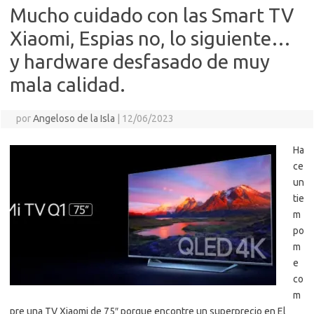
Mucho cuidado con las Smart TV
Xiaomi, Espias no, lo siguiente…
y hardware desfasado de muy
mala calidad.
por
Angeloso de la Isla
|
12/06/2023
Ha
ce
un
tie
m
po
m
e
co
m
pre una TV Xiaomi de 75″ porque encontre un superprecio en El