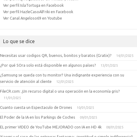
Ver perfil IslaTortuga en Facebook
Ver perfil HazleCasoAlFriki en Facebook
Ver Canal Angeloso69 en Youtube
Lo que se dice
Necesitas usar codigos QR, buenos, bonitos y baratos (Gratix)?
14/01/2025
¿Por qué SOra solo está disponible en algunos países?
13/01/2025
¿Samsung se queda con tu monitor? Una indignante experiencia con su
servicio de atención al cliente
12/01/2025
FileCR.com: ¿Un recurso digital o una operación en la economía gris?
11/01/2025
Cuanto cuesta un Espectaculo de Drones
10/01/2025
El Poder de la IA en los Parkings de Coches
09/01/2025
EL primer VIDEO de YouTube MEJORADO con IA en HD 4k
08/01/2025
Xiaomi y el caso de las entregas fantasma: ¿ineptitud o simple indiferencia?