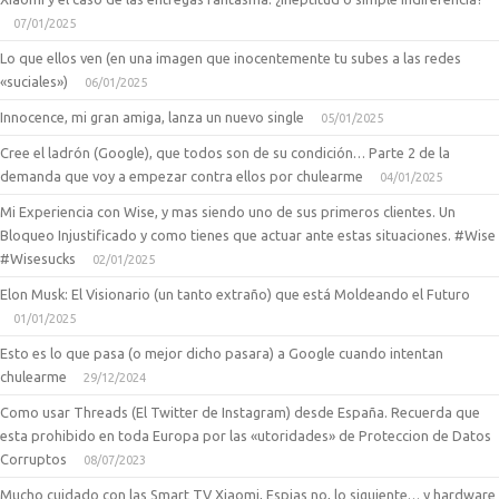
07/01/2025
Lo que ellos ven (en una imagen que inocentemente tu subes a las redes
«suciales»)
06/01/2025
Innocence, mi gran amiga, lanza un nuevo single
05/01/2025
Cree el ladrón (Google), que todos son de su condición… Parte 2 de la
demanda que voy a empezar contra ellos por chulearme
04/01/2025
Mi Experiencia con Wise, y mas siendo uno de sus primeros clientes. Un
Bloqueo Injustificado y como tienes que actuar ante estas situaciones. #Wise
#Wisesucks
02/01/2025
Elon Musk: El Visionario (un tanto extraño) que está Moldeando el Futuro
01/01/2025
Esto es lo que pasa (o mejor dicho pasara) a Google cuando intentan
chulearme
29/12/2024
Como usar Threads (El Twitter de Instagram) desde España. Recuerda que
esta prohibido en toda Europa por las «utoridades» de Proteccion de Datos
Corruptos
08/07/2023
Mucho cuidado con las Smart TV Xiaomi, Espias no, lo siguiente… y hardware