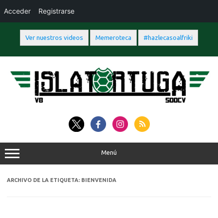
Acceder
Registrarse
Ver nuestros videos
Memeroteca
#hazlecasoalfriki
Saltar
al
contenido
Menú
ARCHIVO DE LA ETIQUETA:
BIENVENIDA