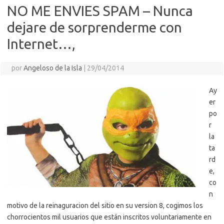
NO ME ENVIES SPAM – Nunca
dejare de sorprenderme con
Internet…,
por
Angeloso de la Isla
|
29/04/2014
Ay
er
po
r
la
ta
rd
e,
co
n
motivo de la reinaguracion del sitio en su version 8, cogimos los
chorrocientos mil usuarios que están inscritos voluntariamente en