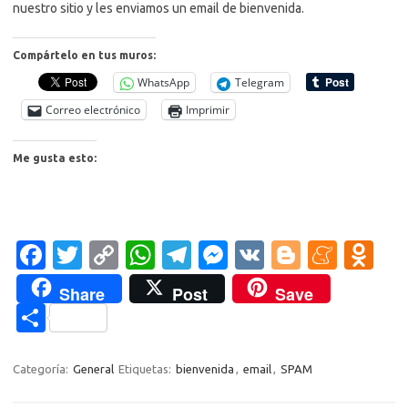
nuestro sitio y les enviamos un email de bienvenida.
Compártelo en tus muros:
WhatsApp
Telegram
Correo electrónico
Imprimir
Me gusta esto:
Fa
T
C
W
T
M
V
Bl
M
O
c
w
o
h
el
es
K
o
e
d
Share
Post
Save
e
it
p
at
e
se
g
n
n
C
b
te
y
s
gr
n
g
e
o
o
o
r
Li
A
a
g
er
a
kl
m
Categoría:
General
Etiquetas:
bienvenida
,
email
,
SPAM
o
n
p
m
er
m
as
p