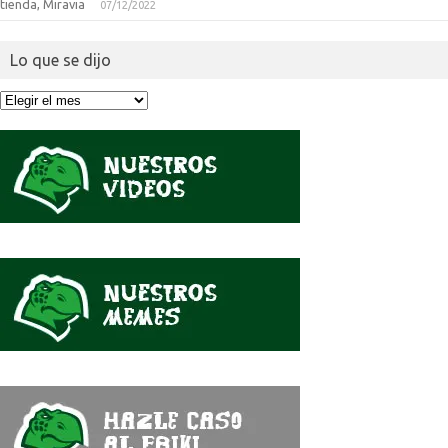
tienda, Miravia
07/12/2022
Lo que se dijo
Lo
que
se
dijo