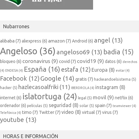
Nubarrones
angel
(13)
alibaba
(7)
amazon
(7)
aliexpress
(6)
Android
(6)
Angeloso
(36)
badia
(15)
angeloso69
(13)
coronavirus
(9)
covid19
(9)
covid
(7)
bloqueo
(6)
datos
(6)
derechos
España
(16)
estafa
(12)
Europa
(8)
(4)
ENDESA
(4)
evitar
(4)
Google
(14)
Facebook
(12)
gratis
(7)
hackeandoelsistema
(5)
hazlecasoalfriki
(11)
instagram
(8)
hacker
(5)
IBERDROLA
(4)
islatortuga
(24)
movil
(9)
internet
(6)
netflix
(6)
legal
(5)
seguridad
(8)
spain
(7)
ordenador
(6)
películas
(5)
solar
(5)
teamviewer
(4)
video
(8)
timo
(7)
Twitter
(7)
virtual
(7)
virus
(7)
Telefónica
(4)
youtube
(13)
HORAS E INFORMACIÓN