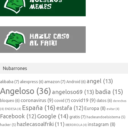
Nubarrones
angel
(13)
alibaba
(7)
amazon
(7)
aliexpress
(6)
Android
(6)
Angeloso
(36)
badia
(15)
angeloso69
(13)
coronavirus
(9)
covid19
(9)
covid
(7)
bloqueo
(6)
datos
(6)
derechos
España
(16)
estafa
(12)
Europa
(8)
(4)
ENDESA
(4)
evitar
(4)
Google
(14)
Facebook
(12)
gratis
(7)
hackeandoelsistema
(5)
hazlecasoalfriki
(11)
instagram
(8)
hacker
(5)
IBERDROLA
(4)