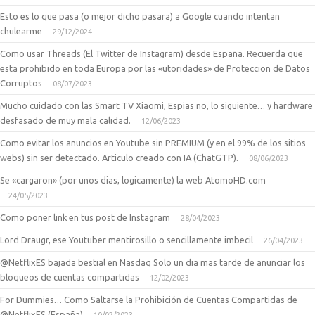
Esto es lo que pasa (o mejor dicho pasara) a Google cuando intentan
chulearme
29/12/2024
Como usar Threads (El Twitter de Instagram) desde España. Recuerda que
esta prohibido en toda Europa por las «utoridades» de Proteccion de Datos
Corruptos
08/07/2023
Mucho cuidado con las Smart TV Xiaomi, Espias no, lo siguiente… y hardware
desfasado de muy mala calidad.
12/06/2023
Como evitar los anuncios en Youtube sin PREMIUM (y en el 99% de los sitios
webs) sin ser detectado. Articulo creado con IA (ChatGTP).
08/06/2023
Se «cargaron» (por unos dias, logicamente) la web AtomoHD.com
24/05/2023
Como poner link en tus post de Instagram
28/04/2023
Lord Draugr, ese Youtuber mentirosillo o sencillamente imbecil
26/04/2023
@NetflixES bajada bestial en Nasdaq Solo un dia mas tarde de anunciar los
bloqueos de cuentas compartidas
12/02/2023
For Dummies… Como Saltarse la Prohibición de Cuentas Compartidas de
@NetflixES (España)