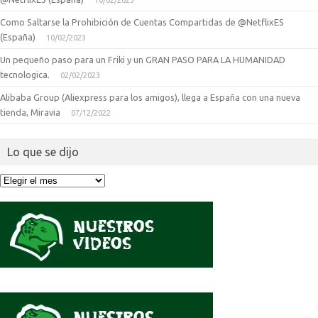
10/02/2023
Como Saltarse la Prohibición de Cuentas Compartidas de @NetflixES
(España)
10/02/2023
Un pequeño paso para un Friki y un GRAN PASO PARA LA HUMANIDAD
tecnologica.
02/02/2023
Alibaba Group (Aliexpress para los amigos), llega a España con una nueva
tienda, Miravia
07/12/2022
Lo que se dijo
Lo
que
se
dijo