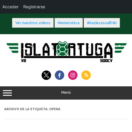
Acceder
Registrarse
Ver nuestros videos
Memeroteca
#hazlecasoalfriki
Saltar
al
contenido
Menú
ARCHIVO DE LA ETIQUETA:
OPERA