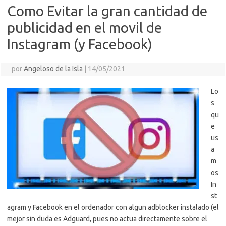
Como Evitar la gran cantidad de
publicidad en el movil de
Instagram (y Facebook)
por
Angeloso de la Isla
|
14/05/2021
Lo
s
qu
e
us
a
m
os
In
st
agram y Facebook en el ordenador con algun adblocker instalado (el
mejor sin duda es Adguard, pues no actua directamente sobre el