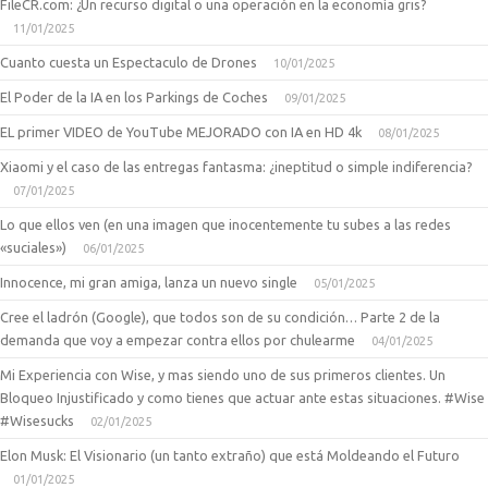
FileCR.com: ¿Un recurso digital o una operación en la economía gris?
11/01/2025
Cuanto cuesta un Espectaculo de Drones
10/01/2025
El Poder de la IA en los Parkings de Coches
09/01/2025
EL primer VIDEO de YouTube MEJORADO con IA en HD 4k
08/01/2025
Xiaomi y el caso de las entregas fantasma: ¿ineptitud o simple indiferencia?
07/01/2025
Lo que ellos ven (en una imagen que inocentemente tu subes a las redes
«suciales»)
06/01/2025
Innocence, mi gran amiga, lanza un nuevo single
05/01/2025
Cree el ladrón (Google), que todos son de su condición… Parte 2 de la
demanda que voy a empezar contra ellos por chulearme
04/01/2025
Mi Experiencia con Wise, y mas siendo uno de sus primeros clientes. Un
Bloqueo Injustificado y como tienes que actuar ante estas situaciones. #Wise
#Wisesucks
02/01/2025
Elon Musk: El Visionario (un tanto extraño) que está Moldeando el Futuro
01/01/2025