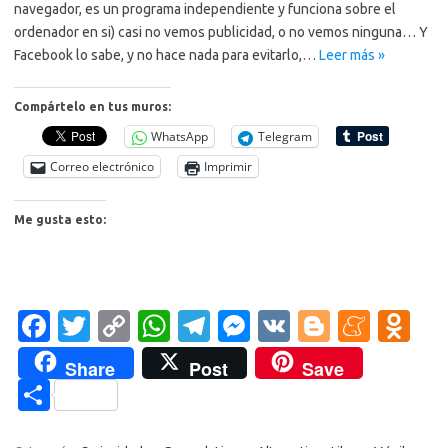
navegador, es un programa independiente y funciona sobre el
ordenador en si) casi no vemos publicidad, o no vemos ninguna… Y
Facebook lo sabe, y no hace nada para evitarlo,…
Leer más »
Compártelo en tus muros:
WhatsApp
Telegram
Correo electrónico
Imprimir
Me gusta esto:
Fa
T
C
W
T
M
V
Bl
M
O
c
w
o
h
el
es
K
o
e
d
Share
Post
Save
e
it
p
at
e
se
g
n
n
C
b
te
y
s
gr
n
g
e
o
o