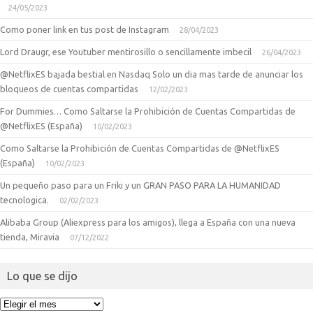
24/05/2023
Como poner link en tus post de Instagram
28/04/2023
Lord Draugr, ese Youtuber mentirosillo o sencillamente imbecil
26/04/2023
@NetflixES bajada bestial en Nasdaq Solo un dia mas tarde de anunciar los
bloqueos de cuentas compartidas
12/02/2023
For Dummies… Como Saltarse la Prohibición de Cuentas Compartidas de
@NetflixES (España)
10/02/2023
Como Saltarse la Prohibición de Cuentas Compartidas de @NetflixES
(España)
10/02/2023
Un pequeño paso para un Friki y un GRAN PASO PARA LA HUMANIDAD
tecnologica.
02/02/2023
Alibaba Group (Aliexpress para los amigos), llega a España con una nueva
tienda, Miravia
07/12/2022
Lo que se dijo
Lo