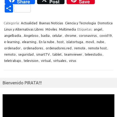
Share
Post
Save
e
it
p
at
e
se
g
n
n
C
b
te
y
s
gr
n
g
e
o
o
o
r
Li
A
a
g
er
a
kl
m
Categoría:
Actualidad
Buenas Noticias
Ciencia y Tecnologia
Domotica
o
n
p
m
er
m
as
Linux y Alternativas Libres
Móviles
Multimedia
Etiquetas:
angel
,
p
angelbadia
,
Angeloso
,
badia
,
celular
,
chrome
,
coronavirus
,
covid19
,
k
k
p
e
sn
ar
e-learning
,
elearning
,
En la nube
,
host
,
islatortuga
,
movil
,
nube
,
ik
ti
ordenador
,
ordenadores
,
ordenadores.red
,
remote
,
remote host
,
i
remoto
,
seguridad
,
smartTV
,
tablet
,
teamviewer
,
teleestudio
,
r
teletrabajo
,
television
,
virtual
,
virtuales
,
virus
Bienvenido PIRATA!!!