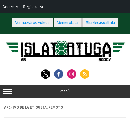
Acceder
Registrarse
Ver nuestros videos
Memeroteca
#hazlecasoalfriki
Saltar
al
contenido
Menú
ARCHIVO DE LA ETIQUETA:
REMOTO