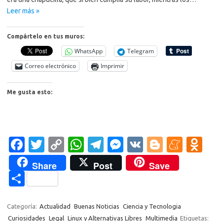
Leer más »
Compártelo en tus muros:
WhatsApp
Telegram
Correo electrónico
Imprimir
Me gusta esto:
Fa
T
C
W
T
M
V
Bl
M
O
c
w
o
h
el
es
K
o
e
d
Share
Post
Save
e
it
p
at
e
se
g
n
n
C
b
te
y
s
gr
n
g
e
o
o
o
r
Li
A
a
g
er
a
kl
m
Categoría:
Actualidad
Buenas Noticias
Ciencia y Tecnologia
Curiosidades
Legal
Linux y Alternativas Libres
Multimedia
Etiquetas: