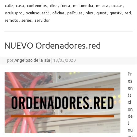
o
n
p
m
er
m
as
p
calle
,
casa
,
contenidos
,
dlna
,
fuera
,
multimedia
,
musica
,
oculus
,
k
k
p
e
sn
ar
oculuspro
,
oculusquest2
,
oficina
,
películas
,
plex
,
quest
,
quest2
,
red
,
ik
ti
remoto
,
series
,
servidor
i
r
NUEVO Ordenadores.red
por
Angeloso de la Isla
|
13/05/2020
Pr
es
en
ta
ci
on
de
l
nu