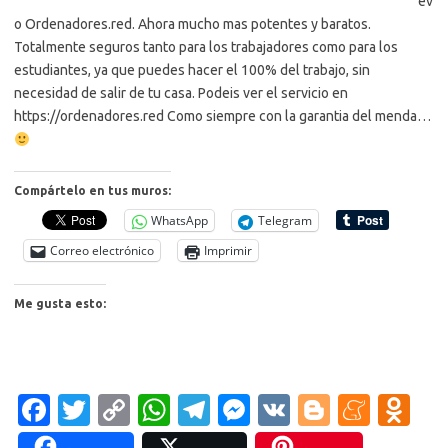
ev
o Ordenadores.red. Ahora mucho mas potentes y baratos.
Totalmente seguros tanto para los trabajadores como para los
estudiantes, ya que puedes hacer el 100% del trabajo, sin
necesidad de salir de tu casa. Podeis ver el servicio en
https://ordenadores.red Como siempre con la garantia del menda…
Compártelo en tus muros:
WhatsApp
Telegram
Correo electrónico
Imprimir
Me gusta esto:
Fa
T
C
W
T
M
V
Bl
M
O
c
w
o
h
el
es
K
o
e
d