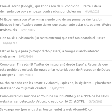
Cree el ladrón (Google), que todos son de su condición… Parte 2 de la
demanda que voy a empezar contra ellos por chulearme
04/01/2025
Mi Experiencia con Wise, y mas siendo uno de sus primeros clientes. Un
Bloqueo Injustificado y como tienes que actuar ante estas situaciones. #Wise
#Wisesucks
02/01/2025
Elon Musk: El Visionario (un tanto extraño) que está Moldeando el Futuro
01/01/2025
Esto es lo que pasa (o mejor dicho pasara) a Google cuando intentan
chulearme
29/12/2024
Como usar Threads (El Twitter de Instagram) desde España. Recuerda que
esta prohibido en toda Europa por las «utoridades» de Proteccion de Datos
Corruptos
08/07/2023
Mucho cuidado con las Smart TV Xiaomi, Espias no, lo siguiente… y hardware
desfasado de muy mala calidad.
12/06/2023
Como evitar los anuncios en Youtube sin PREMIUM (y en el 99% de los sitios
webs) sin ser detectado. Articulo creado con IA (ChatGTP).
08/06/2023
Se «cargaron» (por unos dias, logicamente) la web AtomoHD.com