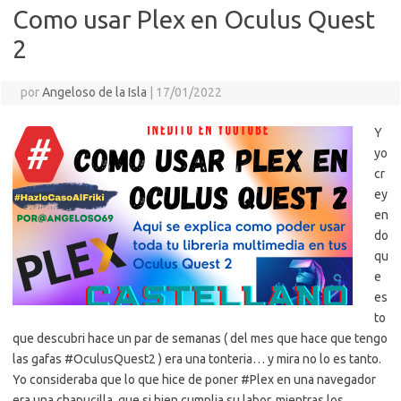
Como usar Plex en Oculus Quest
2
por
Angeloso de la Isla
|
17/01/2022
Y
yo
cr
ey
en
do
qu
e
es
to
que descubri hace un par de semanas ( del mes que hace que tengo
las gafas #OculusQuest2 ) era una tonteria… y mira no lo es tanto.
Yo consideraba que lo que hice de poner #Plex en una navegador
era una chapucilla, que si bien cumplia su labor, mientras los…