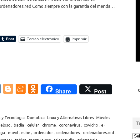
/ordenadores.red Como siempre con la garantia del menda…
Correo electrónico
Imprimir
V
Bl
M
O
Share
Post
S
K
o
e
d
g
n
n
g
e
o
a y Tecnologia
Domotica
Linux y Alternativas Libres
Móviles
T
eloso
,
badia
,
celular
,
chrome
,
coronavirus
,
covid19
,
e-
er
a
kl
uga
,
movil
,
nube
,
ordenador
,
ordenadores
,
ordenadores.red
,
m
as