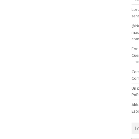
Lord
senc
@Ne
mas
com
For
Cue
10
Com
Com
Un 
PAR
Alib
Esp
L