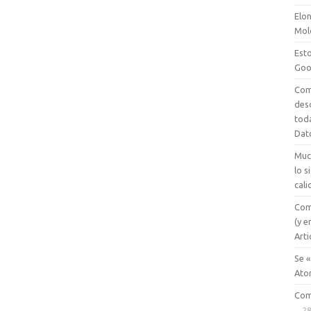
Elon
Mol
Esto
Goo
Com
des
tod
Dat
Muc
lo 
cali
Com
(y e
Arti
Se «
Ato
Com
28