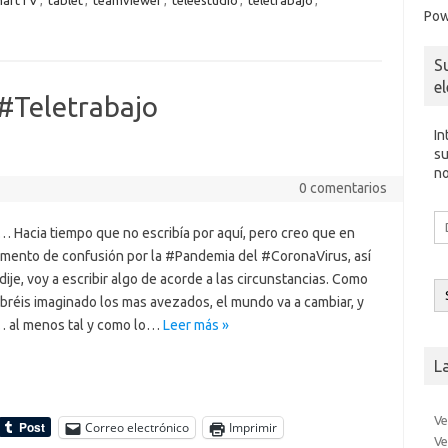
martTV
,
tablet
,
teamviewer
,
teleestudio
,
teletrabajo
,
Pow
e
sn
ik
S
i
e
 #Teletrabajo
In
su
no
0 comentarios
Di
 Hacia tiempo que no escribía por aquí, pero creo que en
d
mento de confusión por la #Pandemia del #CoronaVirus, así
co
el
ije, voy a escribir algo de acorde a las circunstancias. Como
bréis imaginado los mas avezados, el mundo va a cambiar, y
al menos tal y como lo…
Leer más »
L
Ve
Correo electrónico
Imprimir
Ve