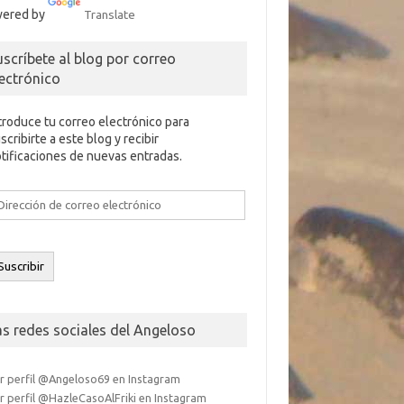
ered by
Translate
uscríbete al blog por correo
lectrónico
troduce tu correo electrónico para
scribirte a este blog y recibir
tificaciones de nuevas entradas.
rección
e
rreo
ectrónico
Suscribir
as redes sociales del Angeloso
r perfil @Angeloso69 en Instagram
r perfil @HazleCasoAlFriki en Instagram