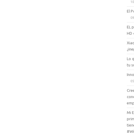
10
El P
09
EL 
HD 
Xiao
¿ine
Lo 
tu s
Inno
05
Cree
con
emp
Mi 
prim
tien
#Wi