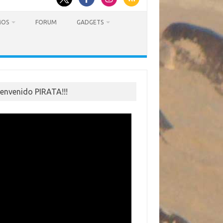
MOS
FORUM
GADGETS
ienvenido PIRATA!!!