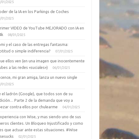
/01/2025
oder de la IA en los Parkings de Coches
/01/2025
primer VIDEO de YouTube MEJORADO con IA en
4k
08/01/2025
mi y el caso de las entregas fantasma:
ptitud o simple indiferencia?
07/01/2025
que ellos ven (en una imagen que inocentemente
ubes a las redes «suciales»)
06/01/2025
cence, mi gran amiga, lanza un nuevo single
/01/2025
 el ladrón (Google), que todos son de su
dición… Parte 2 de la demanda que voy a
ezar contra ellos por chulearme
04/01/2025
Experiencia con Wise, y mas siendo uno de sus
eros clientes. Un Bloqueo Injustificado y como
es que actuar ante estas situaciones. #Wise
sesucks
02/01/2025