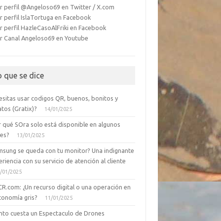
r perfil @Angeloso69 en Twitter / X.com
r perfil IslaTortuga en Facebook
r perfil HazleCasoAlFriki en Facebook
r Canal Angeloso69 en Youtube
o que se dice
esitas usar codigos QR, buenos, bonitos y
tos (Gratix)?
14/01/2025
r qué SOra solo está disponible en algunos
ses?
13/01/2025
msung se queda con tu monitor? Una indignante
riencia con su servicio de atención al cliente
/01/2025
CR.com: ¿Un recurso digital o una operación en
conomía gris?
11/01/2025
nto cuesta un Espectaculo de Drones