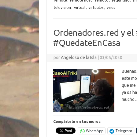
ar
remote
,
remote host
,
remoto
,
seguridad
,
s
k
k
p
ti
television
,
virtual
,
virtuales
,
virus
r
Ordenadores.red y el
#QuedateEnCasa
por
Angeloso de la Isla
|
03/05/2020
Buenas…
este mo
que me d
ya os ha
mucho… 
Compártelo en tus muros:
WhatsApp
Telegram