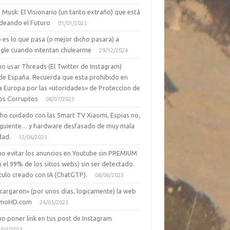
 Musk: El Visionario (un tanto extraño) que está
deando el Futuro
01/01/2025
 es lo que pasa (o mejor dicho pasara) a
gle cuando intentan chulearme
29/12/2024
o usar Threads (El Twitter de Instagram)
de España. Recuerda que esta prohibido en
a Europa por las «utoridades» de Proteccion de
os Corruptos
08/07/2023
ho cuidado con las Smart TV Xiaomi, Espias no,
siguiente… y hardware desfasado de muy mala
dad.
12/06/2023
o evitar los anuncios en Youtube sin PREMIUM
n el 99% de los sitios webs) sin ser detectado.
culo creado con IA (ChatGTP).
08/06/2023
cargaron» (por unos dias, logicamente) la web
moHD.com
24/05/2023
o poner link en tus post de Instagram
/04/2023