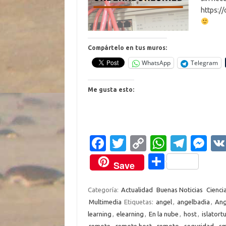
https:/
Compártelo en tus muros:
WhatsApp
Telegram
Me gusta esto:
Fa
T
C
W
T
M
c
w
o
h
el
es
C
Save
e
it
p
at
e
se
o
b
te
y
s
gr
n
m
Categoría:
Actualidad
Buenas Noticias
Cienci
Multimedia
Etiquetas:
angel
,
angelbadia
,
Ang
o
r
Li
A
a
g
p
learning
,
elearning
,
En la nube
,
host
,
islatort
o
n
p
m
er