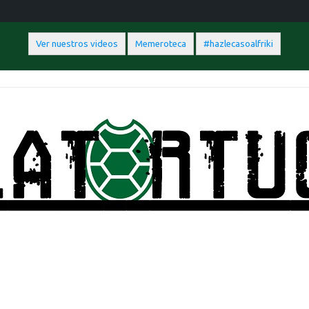
Ver nuestros videos
Memeroteca
#hazlecasoalfriki