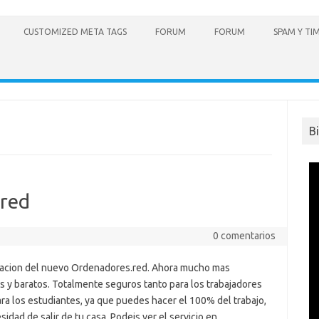
CUSTOMIZED META TAGS
FORUM
FORUM
SPAM Y TI
B
red
0 comentarios
acion del nuevo Ordenadores.red. Ahora mucho mas
s y baratos. Totalmente seguros tanto para los trabajadores
ra los estudiantes, ya que puedes hacer el 100% del trabajo,
sidad de salir de tu casa. Podeis ver el servicio en