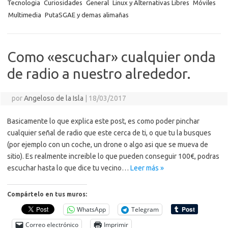
o
n
p
m
er
m
as
Tecnologia
Curiosidades
General
Linux y Alternativas Libres
Móviles
p
Multimedia
PutaSGAE y demas alimañas
k
k
p
e
sn
ar
ik
ti
i
Como «escuchar» cualquier onda
r
de radio a nuestro alrededor.
por
Angeloso de la Isla
|
18/03/2017
Basicamente lo que explica este post, es como poder pinchar
cualquier señal de radio que este cerca de ti, o que tu la busques
(por ejemplo con un coche, un drone o algo asi que se mueva de
sitio). Es realmente increible lo que pueden conseguir 100€, podras
escuchar hasta lo que dice tu vecino…
Leer más »
Compártelo en tus muros:
WhatsApp
Telegram
Correo electrónico
Imprimir