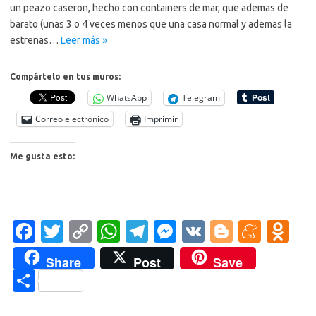
un peazo caseron, hecho con containers de mar, que ademas de
barato (unas 3 o 4 veces menos que una casa normal y ademas la
estrenas…
Leer más »
Compártelo en tus muros:
WhatsApp
Telegram
Correo electrónico
Imprimir
Me gusta esto:
Fa
T
C
W
T
M
V
Bl
M
O
c
w
o
h
el
es
K
o
e
d
Share
Post
Save
e
it
p
at
e
se
g
n
n
C
b
te
y
s
gr
n
g
e
o
o