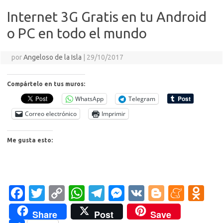
ik
ti
Internet 3G Gratis en tu Android
i
r
o PC en todo el mundo
por
Angeloso de la Isla
|
29/10/2017
Compártelo en tus muros:
WhatsApp
Telegram
Correo electrónico
Imprimir
Me gusta esto:
Fa
T
C
W
T
M
V
Bl
M
O
c
w
o
h
el
es
K
o
e
d
Share
Post
Save