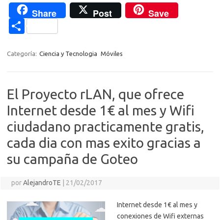
c
w
o
h
el
es
K
o
e
d
Share
Post
Save
e
it
p
at
e
se
g
n
n
C
b
te
y
s
gr
n
g
e
o
o
o
r
Li
A
a
g
er
a
kl
m
Categoría:
Ciencia y Tecnologia
Móviles
o
n
p
m
er
m
as
p
k
k
p
e
sn
ar
El Proyecto rLAN, que ofrece
ik
ti
Internet desde 1€ al mes y Wifi
i
r
ciudadano practicamente gratis,
cada dia con mas exito gracias a
su campaña de Goteo
por
AlejandroTE
|
21/02/2017
Internet desde 1€ al mes y
conexiones de Wifi externas