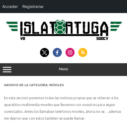
Acceder
Registrarse
Saltar
al
contenido
Menú
ARCHIVO DE LA CATEGORÍA:
MÓVILES
En esta seccion ponemos todas las noticias propias que se refieran a los
aparatitos multimedia moviles que llevamos con nosotros para seguir
conectados. Antes los llamaban telefonos moviles, ahora no se… ademas
me dijeron que con estos tambien se puede llamar.