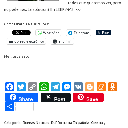
redes que queremos ver, pero
no podemos. La solucion? En LEER MAS >>>
Compártelo en tus muros:
WhatsApp
Telegram
Correo electrónico
Imprimir
Me gusta esto:
Fa
T
C
W
T
M
V
Bl
M
O
c
w
o
h
el
es
K
o
e
d
Share
Post
Save
e
it
p
at
e
se
g
n
n
C
b
te
y
s
gr
n
g
e
o
o
o
r
Li
A
a
g
er
a
kl
m
Categoría:
Buenas Noticias
BuRRocracia Eh!pañola
Ciencia y