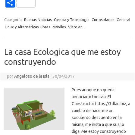
e
it
p
at
e
se
g
n
n
C
b
te
y
s
gr
n
g
e
o
o
o
r
Li
A
a
g
er
a
kl
m
Categoría:
Buenas Noticias
Ciencia y Tecnologia
Curiosidades
General
o
n
p
m
er
m
as
Linux y Alternativas Libres
Móviles
Visto en ...
p
k
k
p
e
sn
ar
ik
ti
La casa Ecologica que me estoy
i
r
construyendo
por
Angeloso de la Isla
|
30/04/2017
Pues aunque no queria
anunciarlo todavia. El
Constructor https://3dlan.biz, a
cambio de hacerme un
suculento descuento en la
misma, me insta a que sus lo
diga. Me estoy construyendo