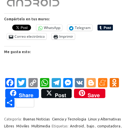
Compártelo en tus muros:
WhatsApp
Telegram
Correo electrónico
Imprimir
Me gusta esto:
Fa
T
C
W
T
M
V
Bl
M
O
c
w
o
h
el
es
K
o
e
d
Share
Post
Save
e
it
p
at
e
se
g
n
n
C
b
te
y
s
gr
n
g
e
o
o
o
r
Li
A
a
g
er
a
kl
m
Categoría:
Buenas Noticias
Ciencia y Tecnologia
Linux y Alternativas
o
n
p
m
er
m
as
Libres
Móviles
Multimedia
Etiquetas:
Android
,
bajo
,
computadora
,