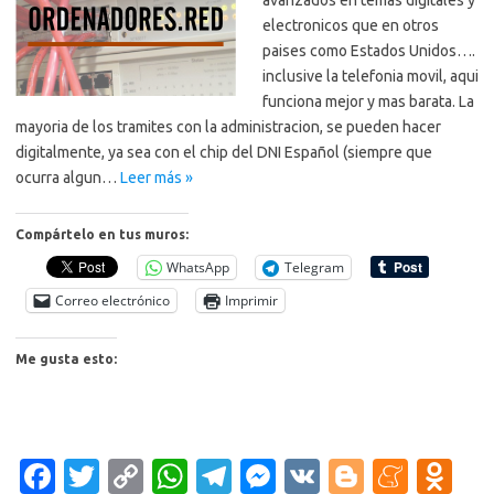
electronicos que en otros
paises como Estados Unidos….
inclusive la telefonia movil, aqui
funciona mejor y mas barata. La
mayoria de los tramites con la administracion, se pueden hacer
digitalmente, ya sea con el chip del DNI Español (siempre que
ocurra algun…
Leer más »
Compártelo en tus muros:
WhatsApp
Telegram
Correo electrónico
Imprimir
Me gusta esto:
Fa
T
C
W
T
M
V
Bl
M
O