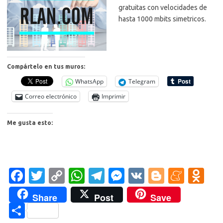
gratuitas con velocidades de
hasta 1000 mbits simetricos.
Compártelo en tus muros:
WhatsApp
Telegram
Correo electrónico
Imprimir
Me gusta esto:
Fa
T
C
W
T
M
V
Bl
M
O
c
w
o
h
el
es
K
o
e
d
Share
Post
Save
e
it
p
at
e
se
g
n
n
C