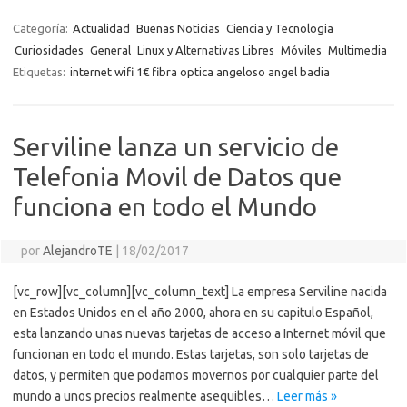
b
te
y
s
gr
n
g
e
o
o
o
r
Li
A
a
g
er
a
kl
m
Categoría:
Actualidad
Buenas Noticias
Ciencia y Tecnologia
o
n
p
m
er
m
as
Curiosidades
General
Linux y Alternativas Libres
Móviles
Multimedia
p
Etiquetas:
internet wifi 1€ fibra optica angeloso angel badia
k
k
p
e
sn
ar
ik
ti
i
Serviline lanza un servicio de
r
Telefonia Movil de Datos que
funciona en todo el Mundo
por
AlejandroTE
|
18/02/2017
[vc_row][vc_column][vc_column_text] La empresa Serviline nacida
en Estados Unidos en el año 2000, ahora en su capitulo Español,
esta lanzando unas nuevas tarjetas de acceso a Internet móvil que
funcionan en todo el mundo. Estas tarjetas, son solo tarjetas de
datos, y permiten que podamos movernos por cualquier parte del
mundo a unos precios realmente asequibles…
Leer más »