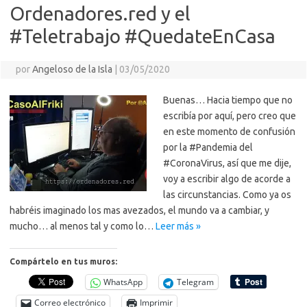
ik
ti
Ordenadores.red y el
i
r
#Teletrabajo #QuedateEnCasa
por
Angeloso de la Isla
|
03/05/2020
Buenas… Hacia tiempo que no
escribía por aquí, pero creo que
en este momento de confusión
por la #Pandemia del
#CoronaVirus, así que me dije,
voy a escribir algo de acorde a
las circunstancias. Como ya os
habréis imaginado los mas avezados, el mundo va a cambiar, y
mucho… al menos tal y como lo…
Leer más »
Compártelo en tus muros:
WhatsApp
Telegram
Correo electrónico
Imprimir