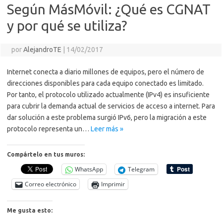
k
k
p
e
sn
ar
Según MásMóvil: ¿Qué es CGNAT
ik
ti
y por qué se utiliza?
i
r
por
AlejandroTE
|
14/02/2017
Internet conecta a diario millones de equipos, pero el número de
direcciones disponibles para cada equipo conectado es limitado.
Por tanto, el protocolo utilizado actualmente (IPv4) es insuficiente
para cubrir la demanda actual de servicios de acceso a internet. Para
dar solución a este problema surgió IPv6, pero la migración a este
protocolo representa un…
Leer más »
Compártelo en tus muros:
WhatsApp
Telegram
Correo electrónico
Imprimir
Me gusta esto: