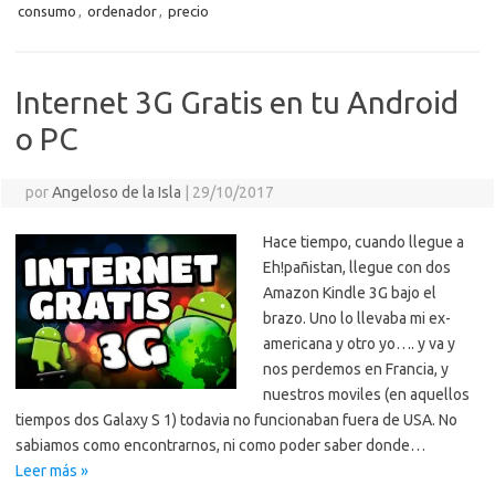
p
consumo
,
ordenador
,
precio
k
k
p
e
sn
ar
ik
ti
i
Internet 3G Gratis en tu Android
r
o PC
por
Angeloso de la Isla
|
29/10/2017
Hace tiempo, cuando llegue a
Eh!pañistan, llegue con dos
Amazon Kindle 3G bajo el
brazo. Uno lo llevaba mi ex-
americana y otro yo…. y va y
nos perdemos en Francia, y
nuestros moviles (en aquellos
tiempos dos Galaxy S 1) todavia no funcionaban fuera de USA. No
sabiamos como encontrarnos, ni como poder saber donde…
Leer más »