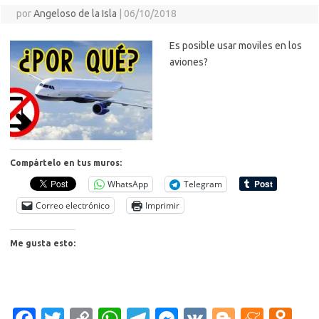
por
Angeloso de la Isla
|
06/10/2018
Es posible usar moviles en los
aviones?
Compártelo en tus muros:
WhatsApp
Telegram
Correo electrónico
Imprimir
Me gusta esto:
Fa
T
C
W
T
M
V
Bl
M
O