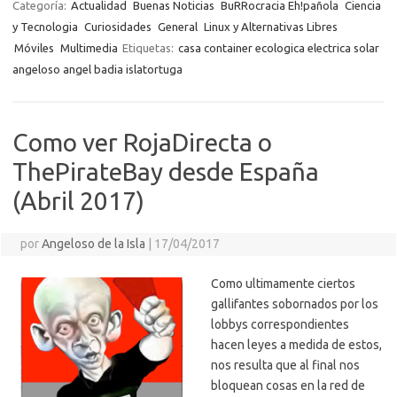
o
r
Li
A
a
g
er
a
kl
m
Categoría:
Actualidad
Buenas Noticias
BuRRocracia Eh!pañola
Ciencia
o
n
p
m
er
m
as
y Tecnologia
Curiosidades
General
Linux y Alternativas Libres
p
Móviles
Multimedia
Etiquetas:
casa container ecologica electrica solar
k
k
p
e
sn
ar
angeloso angel badia islatortuga
ik
ti
i
r
Como ver RojaDirecta o
ThePirateBay desde España
(Abril 2017)
por
Angeloso de la Isla
|
17/04/2017
Como ultimamente ciertos
gallifantes sobornados por los
lobbys correspondientes
hacen leyes a medida de estos,
nos resulta que al final nos
bloquean cosas en la red de