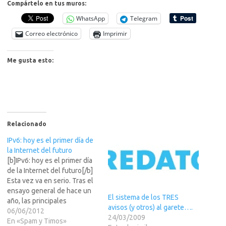
Compártelo en tus muros:
WhatsApp
Telegram
Correo electrónico
Imprimir
Me gusta esto:
Relacionado
IPv6: hoy es el primer día de
la Internet del futuro
[b]IPv6: hoy es el primer día
de la Internet del futuro[/b]
Esta vez va en serio. Tras el
ensayo general de hace un
El sistema de los TRES
año, las principales
avisos (y otros) al garete….
empresas de Internet han
06/06/2012
24/03/2009
LEER MAS >>> habilitado
En «Spam y Timos»