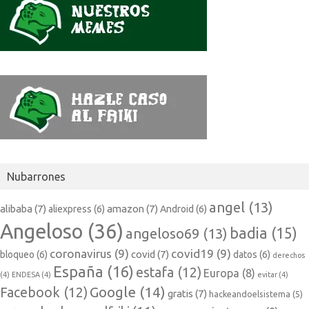
Nubarrones
angel
(13)
alibaba
(7)
amazon
(7)
aliexpress
(6)
Android
(6)
Angeloso
(36)
badia
(15)
angeloso69
(13)
coronavirus
(9)
covid19
(9)
covid
(7)
bloqueo
(6)
datos
(6)
derechos
España
(16)
estafa
(12)
Europa
(8)
(4)
ENDESA
(4)
evitar
(4)
Google
(14)
Facebook
(12)
gratis
(7)
hackeandoelsistema
(5)