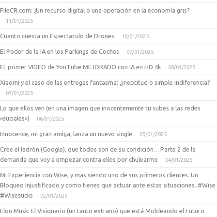
FileCR.com: ¿Un recurso digital o una operación en la economía gris?
11/01/2025
Cuanto cuesta un Espectaculo de Drones
10/01/2025
El Poder de la IA en los Parkings de Coches
09/01/2025
EL primer VIDEO de YouTube MEJORADO con IA en HD 4k
08/01/2025
Xiaomi y el caso de las entregas fantasma: ¿ineptitud o simple indiferencia?
07/01/2025
Lo que ellos ven (en una imagen que inocentemente tu subes a las redes
«suciales»)
06/01/2025
Innocence, mi gran amiga, lanza un nuevo single
05/01/2025
Cree el ladrón (Google), que todos son de su condición… Parte 2 de la
demanda que voy a empezar contra ellos por chulearme
04/01/2025
Mi Experiencia con Wise, y mas siendo uno de sus primeros clientes. Un
Bloqueo Injustificado y como tienes que actuar ante estas situaciones. #Wise
#Wisesucks
02/01/2025
Elon Musk: El Visionario (un tanto extraño) que está Moldeando el Futuro