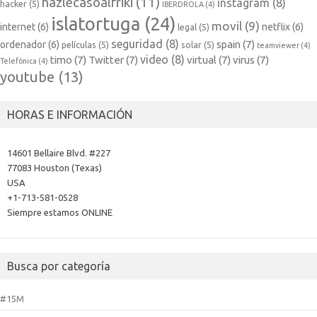
hazlecasoalfriki
(11)
instagram
(8)
hacker
(5)
IBERDROLA
(4)
islatortuga
(24)
movil
(9)
internet
(6)
netflix
(6)
legal
(5)
seguridad
(8)
spain
(7)
ordenador
(6)
películas
(5)
solar
(5)
teamviewer
(4)
video
(8)
timo
(7)
Twitter
(7)
virtual
(7)
virus
(7)
Telefónica
(4)
youtube
(13)
HORAS E INFORMACIÓN
14601 Bellaire Blvd. #227
77083 Houston (Texas)
USA
+1-713-581-0528
Siempre estamos ONLINE
Busca por categoría
#15M