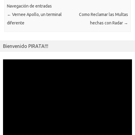
ar
ik
Navegación de entradas
ti
←
Vernee Apollo, un terminal
Como Reclamar las Multas
i
r
diferente
hechas con Radar
→
Bienvenido PIRATA!!!