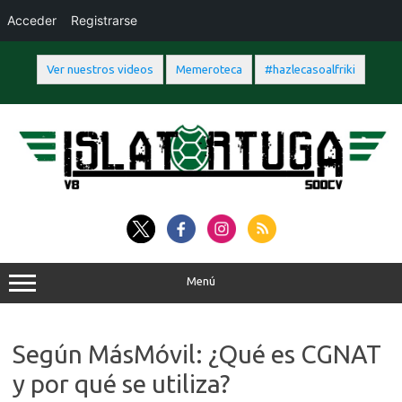
Acceder
Registrarse
Ver nuestros videos
Memeroteca
#hazlecasoalfriki
Saltar
al
contenido
Menú
Según MásMóvil: ¿Qué es CGNAT
y por qué se utiliza?