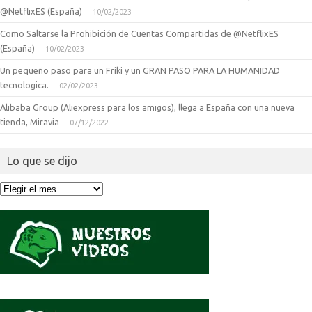
@NetflixES (España)
10/02/2023
Como Saltarse la Prohibición de Cuentas Compartidas de @NetflixES
(España)
10/02/2023
Un pequeño paso para un Friki y un GRAN PASO PARA LA HUMANIDAD
tecnologica.
02/02/2023
Alibaba Group (Aliexpress para los amigos), llega a España con una nueva
tienda, Miravia
07/12/2022
Lo que se dijo
Lo
que
se
dijo