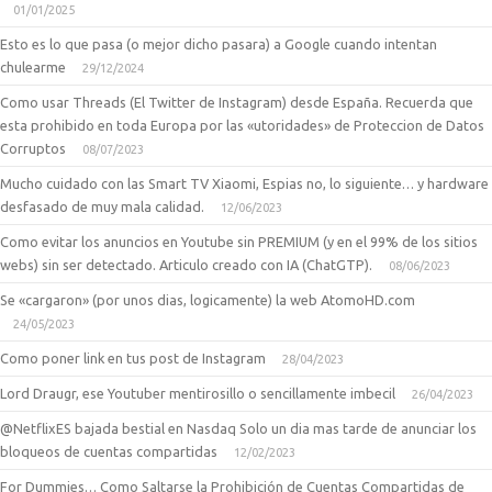
01/01/2025
Esto es lo que pasa (o mejor dicho pasara) a Google cuando intentan
chulearme
29/12/2024
Como usar Threads (El Twitter de Instagram) desde España. Recuerda que
esta prohibido en toda Europa por las «utoridades» de Proteccion de Datos
Corruptos
08/07/2023
Mucho cuidado con las Smart TV Xiaomi, Espias no, lo siguiente… y hardware
desfasado de muy mala calidad.
12/06/2023
Como evitar los anuncios en Youtube sin PREMIUM (y en el 99% de los sitios
webs) sin ser detectado. Articulo creado con IA (ChatGTP).
08/06/2023
Se «cargaron» (por unos dias, logicamente) la web AtomoHD.com
24/05/2023
Como poner link en tus post de Instagram
28/04/2023
Lord Draugr, ese Youtuber mentirosillo o sencillamente imbecil
26/04/2023
@NetflixES bajada bestial en Nasdaq Solo un dia mas tarde de anunciar los
bloqueos de cuentas compartidas
12/02/2023
For Dummies… Como Saltarse la Prohibición de Cuentas Compartidas de