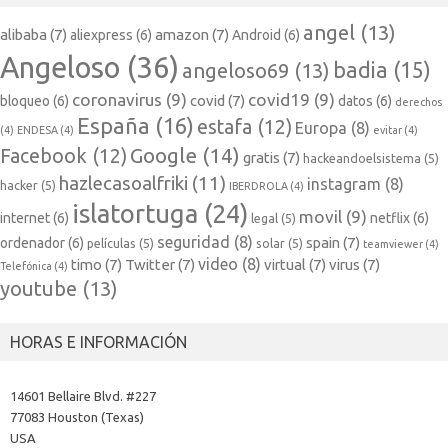
angel
(13)
alibaba
(7)
amazon
(7)
aliexpress
(6)
Android
(6)
Angeloso
(36)
badia
(15)
angeloso69
(13)
coronavirus
(9)
covid19
(9)
covid
(7)
bloqueo
(6)
datos
(6)
derechos
España
(16)
estafa
(12)
Europa
(8)
(4)
ENDESA
(4)
evitar
(4)
Google
(14)
Facebook
(12)
gratis
(7)
hackeandoelsistema
(5)
hazlecasoalfriki
(11)
instagram
(8)
hacker
(5)
IBERDROLA
(4)
islatortuga
(24)
movil
(9)
internet
(6)
netflix
(6)
legal
(5)
seguridad
(8)
spain
(7)
ordenador
(6)
películas
(5)
solar
(5)
teamviewer
(4)
video
(8)
timo
(7)
Twitter
(7)
virtual
(7)
virus
(7)
Telefónica
(4)
youtube
(13)
HORAS E INFORMACIÓN
14601 Bellaire Blvd. #227
77083 Houston (Texas)
USA