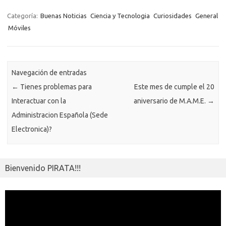
b
te
y
s
gr
n
g
e
o
o
o
r
Li
A
a
g
er
a
kl
m
Categoría:
Buenas Noticias
Ciencia y Tecnologia
Curiosidades
General
o
n
p
m
er
m
as
Móviles
p
k
k
p
e
sn
ar
ik
ti
Navegación de entradas
i
r
←
Tienes problemas para
Este mes de cumple el 20
Interactuar con la
aniversario de M.A.M.E.
→
Administracion Española (Sede
Electronica)?
Bienvenido PIRATA!!!