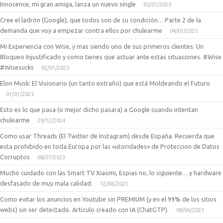
Innocence, mi gran amiga, lanza un nuevo single
05/01/2025
Cree el ladrón (Google), que todos son de su condición… Parte 2 de la
demanda que voy a empezar contra ellos por chulearme
04/01/2025
Mi Experiencia con Wise, y mas siendo uno de sus primeros clientes. Un
Bloqueo Injustificado y como tienes que actuar ante estas situaciones. #Wise
#Wisesucks
02/01/2025
Elon Musk: El Visionario (un tanto extraño) que está Moldeando el Futuro
01/01/2025
Esto es lo que pasa (o mejor dicho pasara) a Google cuando intentan
chulearme
29/12/2024
Como usar Threads (El Twitter de Instagram) desde España. Recuerda que
esta prohibido en toda Europa por las «utoridades» de Proteccion de Datos
Corruptos
08/07/2023
Mucho cuidado con las Smart TV Xiaomi, Espias no, lo siguiente… y hardware
desfasado de muy mala calidad.
12/06/2023
Como evitar los anuncios en Youtube sin PREMIUM (y en el 99% de los sitios
webs) sin ser detectado. Articulo creado con IA (ChatGTP).
08/06/2023