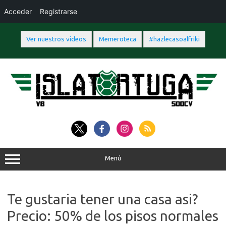
Acceder
Registrarse
Ver nuestros videos
Memeroteca
#hazlecasoalfriki
Saltar
al
contenido
Menú
Te gustaria tener una casa asi?
Precio: 50% de los pisos normales