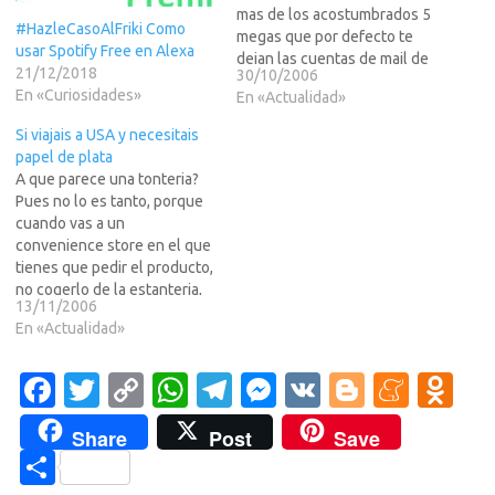
mas de los acostumbrados 5
#HazleCasoAlFriki Como
megas que por defecto te
usar Spotify Free en Alexa
dejan las cuentas de mail de
21/12/2018
30/10/2006
los proveedores de
En «Curiosidades»
En «Actualidad»
conexion o las gratuitas que
consigues en Internet.Y es
Si viajais a USA y necesitais
que es un co?, intentas
papel de plata
enviarle un…
A que parece una tonteria?
Pues no lo es tanto, porque
cuando vas a un
convenience store en el que
tienes que pedir el producto,
no cogerlo de la estanteria,
13/11/2006
resulta que si pides "silver
En «Actualidad»
paper" o "paper of silver", el
vendedor (normalmente
hindu) o pone cara de tonto
Fa
T
C
W
T
M
V
Bl
M
O
o…
c
w
o
h
el
es
K
o
e
d
Share
Post
Save
e
it
p
at
e
se
g
n
n
C