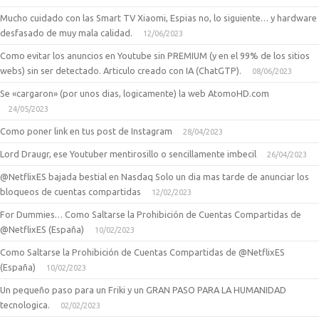
Mucho cuidado con las Smart TV Xiaomi, Espias no, lo siguiente… y hardware
desfasado de muy mala calidad.
12/06/2023
Como evitar los anuncios en Youtube sin PREMIUM (y en el 99% de los sitios
webs) sin ser detectado. Articulo creado con IA (ChatGTP).
08/06/2023
Se «cargaron» (por unos dias, logicamente) la web AtomoHD.com
24/05/2023
Como poner link en tus post de Instagram
28/04/2023
Lord Draugr, ese Youtuber mentirosillo o sencillamente imbecil
26/04/2023
@NetflixES bajada bestial en Nasdaq Solo un dia mas tarde de anunciar los
bloqueos de cuentas compartidas
12/02/2023
For Dummies… Como Saltarse la Prohibición de Cuentas Compartidas de
@NetflixES (España)
10/02/2023
Como Saltarse la Prohibición de Cuentas Compartidas de @NetflixES
(España)
10/02/2023
Un pequeño paso para un Friki y un GRAN PASO PARA LA HUMANIDAD
tecnologica.
02/02/2023