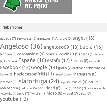
Nubarrones
angel
(13)
alibaba
(7)
amazon
(7)
aliexpress
(6)
Android
(6)
Angeloso
(36)
badia
(15)
angeloso69
(13)
coronavirus
(9)
covid19
(9)
covid
(7)
bloqueo
(6)
datos
(6)
derechos
España
(16)
estafa
(12)
Europa
(8)
(4)
ENDESA
(4)
evitar
(4)
Google
(14)
Facebook
(12)
gratis
(7)
hackeandoelsistema
(5)
hazlecasoalfriki
(11)
instagram
(8)
hacker
(5)
IBERDROLA
(4)
islatortuga
(24)
movil
(9)
internet
(6)
netflix
(6)
legal
(5)
seguridad
(8)
spain
(7)
ordenador
(6)
películas
(5)
solar
(5)
teamviewer
(4)
video
(8)
timo
(7)
Twitter
(7)
virtual
(7)
virus
(7)
Telefónica
(4)
youtube
(13)