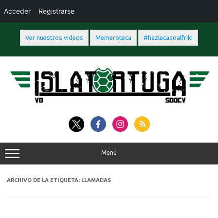
Acceder
Registrarse
Ver nuestros videos
Memeroteca
#hazlecasoalfriki
Saltar
al
contenido
Menú
ARCHIVO DE LA ETIQUETA:
LLAMADAS