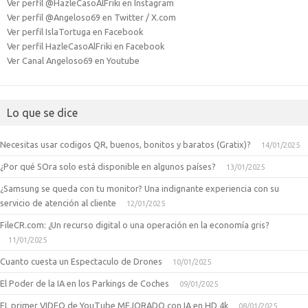
Ver perfil @HazleCasoAlFriki en Instagram
Ver perfil @Angeloso69 en Twitter / X.com
Ver perfil IslaTortuga en Facebook
Ver perfil HazleCasoAlFriki en Facebook
Ver Canal Angeloso69 en Youtube
Lo que se dice
Necesitas usar codigos QR, buenos, bonitos y baratos (Gratix)?
14/01/2025
¿Por qué SOra solo está disponible en algunos países?
13/01/2025
¿Samsung se queda con tu monitor? Una indignante experiencia con su
servicio de atención al cliente
12/01/2025
FileCR.com: ¿Un recurso digital o una operación en la economía gris?
11/01/2025
Cuanto cuesta un Espectaculo de Drones
10/01/2025
El Poder de la IA en los Parkings de Coches
09/01/2025
EL primer VIDEO de YouTube MEJORADO con IA en HD 4k
08/01/2025