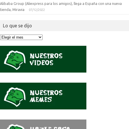
Alibaba Group (Aliexpress para los amigos), llega a España con una nueva
tienda, Miravia
07/12/2022
Lo que se dijo
Lo
que
se
dijo