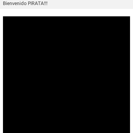
i
r
Bienvenido PIRATA!!!