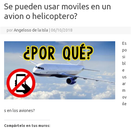
Se pueden usar moviles en un
avion o helicoptero?
por
Angeloso de la Isla
|
06/10/2018
Es
po
si
bl
e
us
ar
m
ov
ile
s en los aviones?
Compártelo en tus muros: