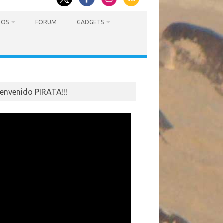
MOS
FORUM
GADGETS
ienvenido PIRATA!!!