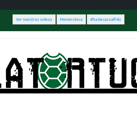
Ver nuestros videos
Memeroteca
#hazlecasoalfriki