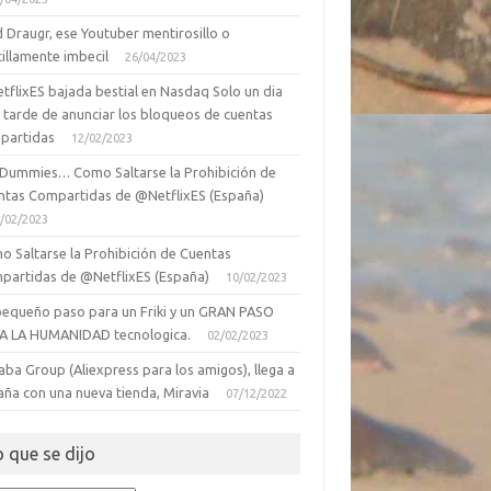
 Draugr, ese Youtuber mentirosillo o
illamente imbecil
26/04/2023
tflixES bajada bestial en Nasdaq Solo un dia
 tarde de anunciar los bloqueos de cuentas
partidas
12/02/2023
 Dummies… Como Saltarse la Prohibición de
ntas Compartidas de @NetflixES (España)
/02/2023
o Saltarse la Prohibición de Cuentas
partidas de @NetflixES (España)
10/02/2023
pequeño paso para un Friki y un GRAN PASO
A LA HUMANIDAD tecnologica.
02/02/2023
aba Group (Aliexpress para los amigos), llega a
aña con una nueva tienda, Miravia
07/12/2022
o que se dijo