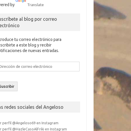
ered by
Translate
uscríbete al blog por correo
lectrónico
troduce tu correo electrónico para
scribirte a este blog y recibir
tificaciones de nuevas entradas.
rección
e
rreo
ectrónico
Suscribir
as redes sociales del Angeloso
r perfil @Angeloso69 en Instagram
r perfil @HazleCasoAlFriki en Instagram