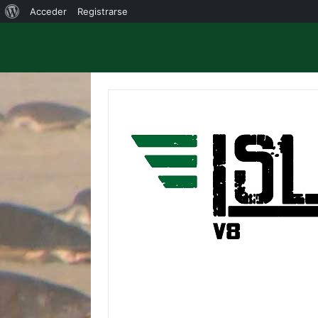
Acerca
Acceder
Registrarse
de
WordPress
Saltar
al
contenido