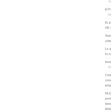
10
El P
09
EL 
HD 
Xiao
¿ine
Lo 
tu s
Inno
05
Cree
con
emp
Mi 
prim
tien
#Wi