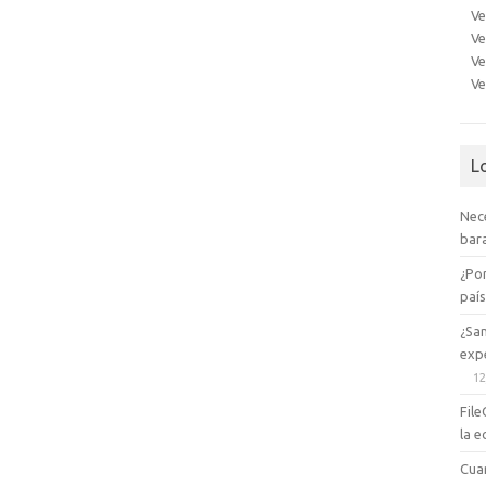
Ve
Ve
Ve
Ve
L
Nec
bara
¿Po
paí
¿Sa
expe
12
File
la e
Cua