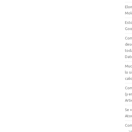
Elon
Mol
Esto
Goo
Com
des
tod
Dat
Muc
lo 
cali
Com
(y e
Arti
Se «
Ato
Com
28