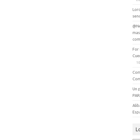
Lord
senc
@Ne
mas
com
For
Cue
10
Com
Com
Un 
PAR
Alib
Esp
L