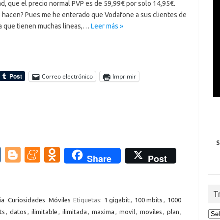
d, que el precio normal PVP es de 59,99€ por solo 14,95€.
 hacen? Pues me he enterado que Vodafone a sus clientes de
 que tienen muchas lineas,…
Leer más »
Correo electrónico
Imprimir
S
V
Bl
M
O
Share
Post
K
o
e
d
g
n
n
T
g
e
o
ia
Curiosidades
Móviles
Etiquetas:
1 gigabit
,
100 mbits
,
1000
ts
,
datos
,
ilimitable
,
ilimitada
,
maxima
,
movil
,
moviles
,
plan
,
er
a
kl