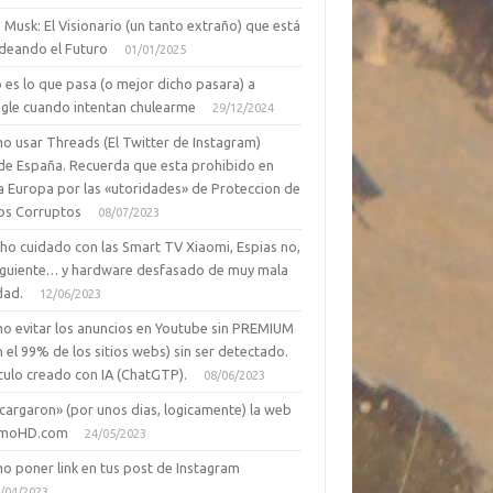
 Musk: El Visionario (un tanto extraño) que está
deando el Futuro
01/01/2025
 es lo que pasa (o mejor dicho pasara) a
gle cuando intentan chulearme
29/12/2024
o usar Threads (El Twitter de Instagram)
de España. Recuerda que esta prohibido en
a Europa por las «utoridades» de Proteccion de
os Corruptos
08/07/2023
ho cuidado con las Smart TV Xiaomi, Espias no,
siguiente… y hardware desfasado de muy mala
dad.
12/06/2023
o evitar los anuncios en Youtube sin PREMIUM
n el 99% de los sitios webs) sin ser detectado.
culo creado con IA (ChatGTP).
08/06/2023
cargaron» (por unos dias, logicamente) la web
moHD.com
24/05/2023
o poner link en tus post de Instagram
/04/2023