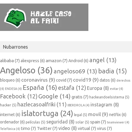
Nubarrones
angel
(13)
alibaba
(7)
amazon
(7)
aliexpress
(6)
Android
(6)
Angeloso
(36)
badia
(15)
angeloso69
(13)
coronavirus
(9)
covid19
(9)
covid
(7)
bloqueo
(6)
datos
(6)
derechos
España
(16)
estafa
(12)
Europa
(8)
(4)
ENDESA
(4)
evitar
(4)
Google
(14)
Facebook
(12)
gratis
(7)
hackeandoelsistema
(5)
hazlecasoalfriki
(11)
instagram
(8)
hacker
(5)
IBERDROLA
(4)
islatortuga
(24)
movil
(9)
internet
(6)
netflix
(6)
legal
(5)
seguridad
(8)
spain
(7)
ordenador
(6)
películas
(5)
solar
(5)
teamviewer
(4)
video
(8)
timo
(7)
Twitter
(7)
virtual
(7)
virus
(7)
Telefónica
(4)