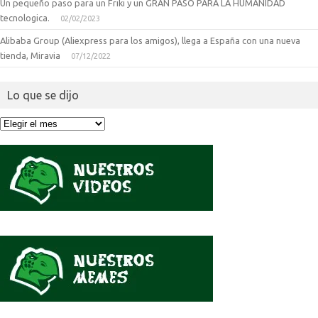
Un pequeño paso para un Friki y un GRAN PASO PARA LA HUMANIDAD
tecnologica.
02/02/2023
Alibaba Group (Aliexpress para los amigos), llega a España con una nueva
tienda, Miravia
07/12/2022
Lo que se dijo
Lo
que
se
dijo