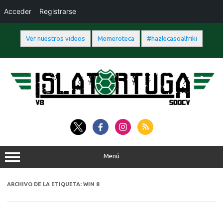
Acceder
Registrarse
Ver nuestros videos
Memeroteca
#hazlecasoalfriki
Saltar
al
contenido
Menú
ARCHIVO DE LA ETIQUETA:
WIN 8