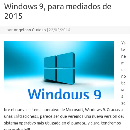
Windows 9, para mediados de
2015
por
Angeloso Curioso
|
22/05/2014
Ya
te
ne
m
os
no
tic
ia
s
so
bre el nuevo sistema operativo de Microsoft, Windows 9. Gracias a
unas «filtraciones», parece ser que veremos una nueva versión del
sistema operativo más utilizado en el planeta.. y claro, tendremos
que probarlo!!!