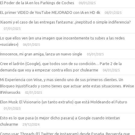
El Poder de la IA en los Parkings de Coches
09/01/2025
EL primer VIDEO de YouTube MEJORADO con IA en HD 4k
08/01/2025
Xiaomi y el caso de las entregas fantasma: ¿ineptitud o simple indiferencia?
07/01/2025
Lo que ellos ven (en una imagen que inocentemente tu subes a las redes
«suciales»)
06/01/2025
Innocence, mi gran amiga, lanza un nuevo single
05/01/2025
Cree el ladrón (Google), que todos son de su condición… Parte 2 de la
demanda que voy a empezar contra ellos por chulearme
04/01/2025
Mi Experiencia con Wise, y mas siendo uno de sus primeros clientes. Un
Bloqueo Injustificado y como tienes que actuar ante estas situaciones. #Wise
#Wisesucks
02/01/2025
Elon Musk: El Visionario (un tanto extraño) que está Moldeando el Futuro
01/01/2025
Esto es lo que pasa (o mejor dicho pasara) a Google cuando intentan
chulearme
29/12/2024
Como usar Threads (El Twitter de Instagram) desde España. Recuerda que