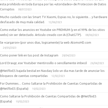
esta prohibido en toda Europa por las «utoridades» de Proteccion de Datos
Corruptos
08/07/2023
Mucho cuidado con las Smart TV Xiaomi, Espias no, lo siguiente… y hardware
desfasado de muy mala calidad.
12/06/2023
Como evitar los anuncios en Youtube sin PREMIUM (y en el 99% de los sitios
webs) sin ser detectado. Articulo creado con IA (ChatGTP).
08/06/2023
Se «cargaron» (por unos dias, logicamente) la web AtomoHD.com
24/05/2023
Como poner link en tus post de Instagram
28/04/2023
Lord Draugr, ese Youtuber mentirosillo o sencillamente imbecil
26/04/2023
@NetflixES bajada bestial en Nasdaq Solo un dia mas tarde de anunciar los
bloqueos de cuentas compartidas
12/02/2023
For Dummies… Como Saltarse la Prohibición de Cuentas Compartidas de
@NetflixES (España)
10/02/2023
Como Saltarse la Prohibición de Cuentas Compartidas de @NetflixES
(España)
10/02/2023