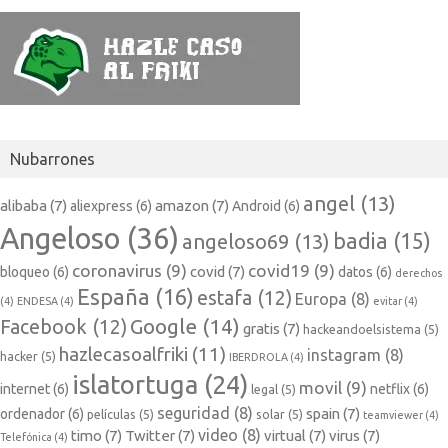
Nubarrones
angel
(13)
alibaba
(7)
amazon
(7)
aliexpress
(6)
Android
(6)
Angeloso
(36)
badia
(15)
angeloso69
(13)
coronavirus
(9)
covid19
(9)
covid
(7)
bloqueo
(6)
datos
(6)
derechos
España
(16)
estafa
(12)
Europa
(8)
(4)
ENDESA
(4)
evitar
(4)
Google
(14)
Facebook
(12)
gratis
(7)
hackeandoelsistema
(5)
hazlecasoalfriki
(11)
instagram
(8)
hacker
(5)
IBERDROLA
(4)
islatortuga
(24)
movil
(9)
internet
(6)
netflix
(6)
legal
(5)
seguridad
(8)
spain
(7)
ordenador
(6)
películas
(5)
solar
(5)
teamviewer
(4)
video
(8)
timo
(7)
Twitter
(7)
virtual
(7)
virus
(7)
Telefónica
(4)