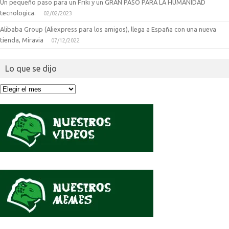
Un pequeño paso para un Friki y un GRAN PASO PARA LA HUMANIDAD
tecnologica.
02/02/2023
Alibaba Group (Aliexpress para los amigos), llega a España con una nueva
tienda, Miravia
07/12/2022
Lo que se dijo
Lo
que
se
dijo