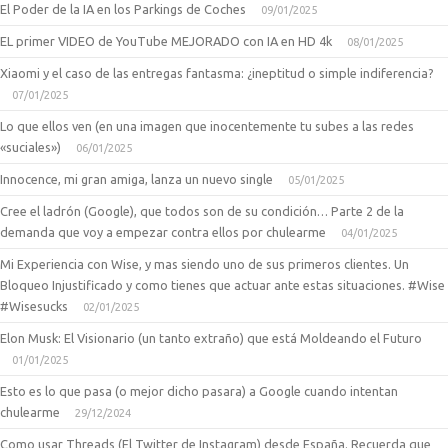
El Poder de la IA en los Parkings de Coches
09/01/2025
EL primer VIDEO de YouTube MEJORADO con IA en HD 4k
08/01/2025
Xiaomi y el caso de las entregas fantasma: ¿ineptitud o simple indiferencia?
07/01/2025
Lo que ellos ven (en una imagen que inocentemente tu subes a las redes
«suciales»)
06/01/2025
Innocence, mi gran amiga, lanza un nuevo single
05/01/2025
Cree el ladrón (Google), que todos son de su condición… Parte 2 de la
demanda que voy a empezar contra ellos por chulearme
04/01/2025
Mi Experiencia con Wise, y mas siendo uno de sus primeros clientes. Un
Bloqueo Injustificado y como tienes que actuar ante estas situaciones. #Wise
#Wisesucks
02/01/2025
Elon Musk: El Visionario (un tanto extraño) que está Moldeando el Futuro
01/01/2025
Esto es lo que pasa (o mejor dicho pasara) a Google cuando intentan
chulearme
29/12/2024
Como usar Threads (El Twitter de Instagram) desde España. Recuerda que