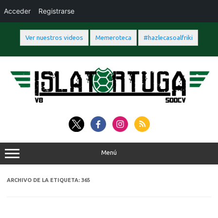
Acceder
Registrarse
Ver nuestros videos
Memeroteca
#hazlecasoalfriki
Saltar
al
contenido
Menú
ARCHIVO DE LA ETIQUETA:
365