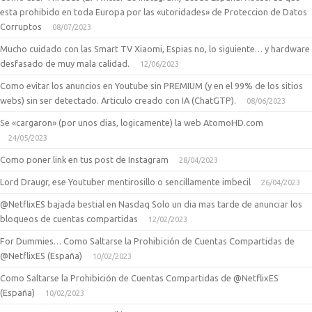
esta prohibido en toda Europa por las «utoridades» de Proteccion de Datos
Corruptos
08/07/2023
Mucho cuidado con las Smart TV Xiaomi, Espias no, lo siguiente… y hardware
desfasado de muy mala calidad.
12/06/2023
Como evitar los anuncios en Youtube sin PREMIUM (y en el 99% de los sitios
webs) sin ser detectado. Articulo creado con IA (ChatGTP).
08/06/2023
Se «cargaron» (por unos dias, logicamente) la web AtomoHD.com
24/05/2023
Como poner link en tus post de Instagram
28/04/2023
Lord Draugr, ese Youtuber mentirosillo o sencillamente imbecil
26/04/2023
@NetflixES bajada bestial en Nasdaq Solo un dia mas tarde de anunciar los
bloqueos de cuentas compartidas
12/02/2023
For Dummies… Como Saltarse la Prohibición de Cuentas Compartidas de
@NetflixES (España)
10/02/2023
Como Saltarse la Prohibición de Cuentas Compartidas de @NetflixES
(España)
10/02/2023