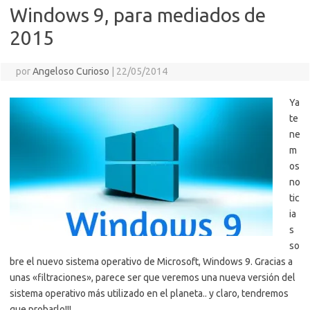
Windows 9, para mediados de
2015
por
Angeloso Curioso
|
22/05/2014
Ya
te
ne
m
os
no
tic
ia
s
so
bre el nuevo sistema operativo de Microsoft, Windows 9. Gracias a
unas «filtraciones», parece ser que veremos una nueva versión del
sistema operativo más utilizado en el planeta.. y claro, tendremos
que probarlo!!!