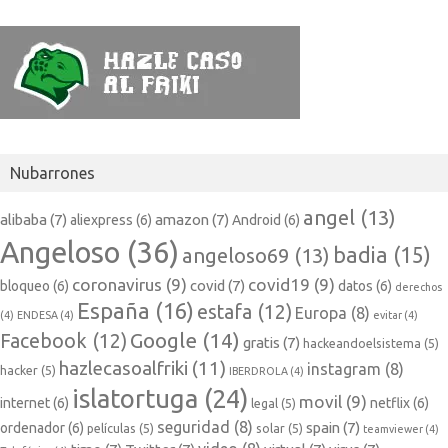
Nubarrones
angel
(13)
alibaba
(7)
amazon
(7)
aliexpress
(6)
Android
(6)
Angeloso
(36)
badia
(15)
angeloso69
(13)
coronavirus
(9)
covid19
(9)
covid
(7)
bloqueo
(6)
datos
(6)
derechos
España
(16)
estafa
(12)
Europa
(8)
(4)
ENDESA
(4)
evitar
(4)
Google
(14)
Facebook
(12)
gratis
(7)
hackeandoelsistema
(5)
hazlecasoalfriki
(11)
instagram
(8)
hacker
(5)
IBERDROLA
(4)
islatortuga
(24)
movil
(9)
internet
(6)
netflix
(6)
legal
(5)
seguridad
(8)
spain
(7)
ordenador
(6)
películas
(5)
solar
(5)
teamviewer
(4)