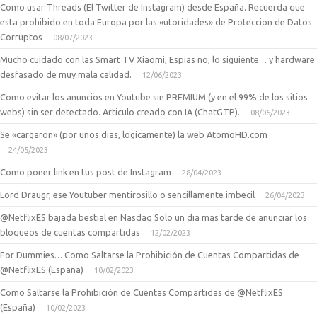
Como usar Threads (El Twitter de Instagram) desde España. Recuerda que
esta prohibido en toda Europa por las «utoridades» de Proteccion de Datos
Corruptos
08/07/2023
Mucho cuidado con las Smart TV Xiaomi, Espias no, lo siguiente… y hardware
desfasado de muy mala calidad.
12/06/2023
Como evitar los anuncios en Youtube sin PREMIUM (y en el 99% de los sitios
webs) sin ser detectado. Articulo creado con IA (ChatGTP).
08/06/2023
Se «cargaron» (por unos dias, logicamente) la web AtomoHD.com
24/05/2023
Como poner link en tus post de Instagram
28/04/2023
Lord Draugr, ese Youtuber mentirosillo o sencillamente imbecil
26/04/2023
@NetflixES bajada bestial en Nasdaq Solo un dia mas tarde de anunciar los
bloqueos de cuentas compartidas
12/02/2023
For Dummies… Como Saltarse la Prohibición de Cuentas Compartidas de
@NetflixES (España)
10/02/2023
Como Saltarse la Prohibición de Cuentas Compartidas de @NetflixES
(España)
10/02/2023