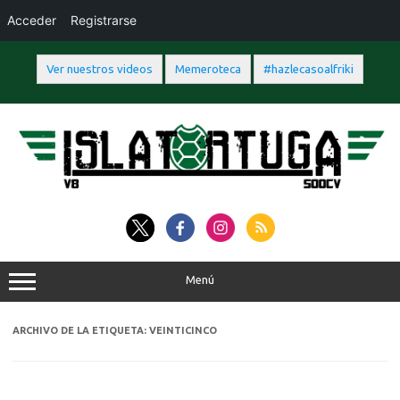
Acceder
Registrarse
Ver nuestros videos
Memeroteca
#hazlecasoalfriki
Saltar
al
contenido
Menú
ARCHIVO DE LA ETIQUETA:
VEINTICINCO