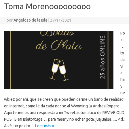
Toma Morenooooooooo
por
Angeloso de la Isla
|
29/11/2021
Po
zi
…
to
da
vi
a
ha
y
ne
wbiez por ahi, que se creen que pueden darme un baño de realidad
en Internet, como le da cada noche al Wyoming la Andrea Ropero….
Aqui tenemos una respuesta a mi Tweet automatico de REVIVE OLD
POSTS en Islatortuga…. para mear y no echar gota, juajuajua….. P.d.:
A vé, un pokito…
Leer más »