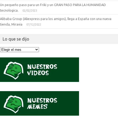
Un pequeño paso para un Friki y un GRAN PASO PARA LA HUMANIDAD
tecnologica.
02/02/2023
Alibaba Group (Aliexpress para los amigos), llega a España con una nueva
tienda, Miravia
07/12/2022
Lo que se dijo
Lo
que
se
dijo