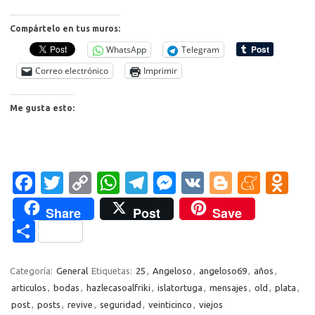
Compártelo en tus muros:
WhatsApp
Telegram
Correo electrónico
Imprimir
Me gusta esto:
Fa
T
C
W
T
M
V
Bl
M
O
c
w
o
h
el
es
K
o
e
d
Share
Post
Save
e
it
p
at
e
se
g
n
n
C
b
te
y
s
gr
n
g
e
o
o
o
r
Li
A
a
g
er
a
kl
m
Categoría:
General
Etiquetas:
25
,
Angeloso
,
angeloso69
,
años
,
o
n
p
m
er
m
as
articulos
,
bodas
,
hazlecasoalfriki
,
islatortuga
,
mensajes
,
old
,
plata
,
p
post
,
posts
,
revive
,
seguridad
,
veinticinco
,
viejos