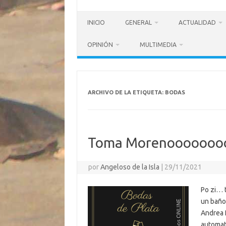
INICIO
GENERAL
ACTUALIDAD
OPINIÓN
MULTIMEDIA
ARCHIVO DE LA ETIQUETA:
BODAS
Toma Morenooooooo
por
Angeloso de la Isla
|
29/11/2021
Po zi… 
un baño
Andrea 
automat