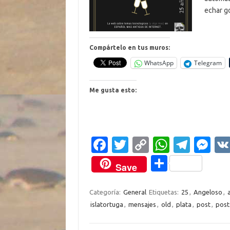
echar go
Compártelo en tus muros:
WhatsApp
Telegram
Me gusta esto:
Fa
T
C
W
T
M
c
w
o
h
el
es
C
Save
e
it
p
at
e
se
o
b
te
y
s
gr
n
m
Categoría:
General
Etiquetas:
25
,
Angeloso
,
islatortuga
,
mensajes
,
old
,
plata
,
post
,
post
o
r
Li
A
a
g
p
o
n
p
m
er
ar