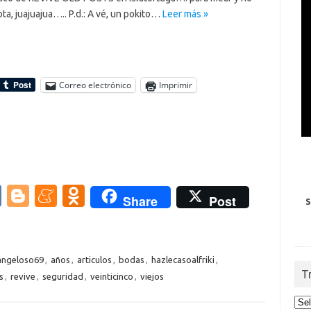
ta, juajuajua….. P.d.: A vé, un pokito…
Leer más »
Correo electrónico
Imprimir
V
Bl
M
O
Share
Post
S
K
o
e
d
g
n
n
g
e
o
angeloso69
,
años
,
articulos
,
bodas
,
hazlecasoalfriki
,
T
s
,
revive
,
seguridad
,
veinticinco
,
viejos
er
a
kl
m
as