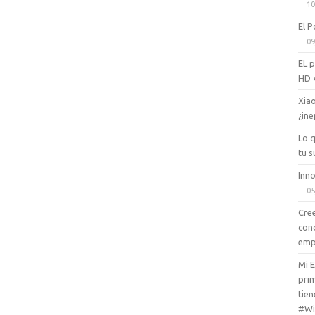
10
El P
09
EL 
HD 
Xiao
¿ine
Lo 
tu s
Inno
05
Cree
con
emp
Mi 
prim
tien
#Wi