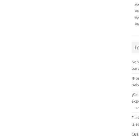
Ve
Ve
Ve
Ve
L
Nec
bara
¿Po
paí
¿Sa
expe
12
File
la e
Cua