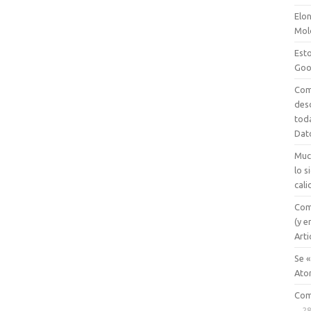
Elon
Mol
Esto
Goo
Com
des
tod
Dat
Muc
lo 
cali
Com
(y e
Arti
Se «
Ato
Com
28