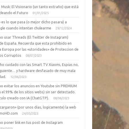
 Musk: El Visionario (un tanto extraño) que está
deando el Futuro
01/01/2025
 es lo que pasa (o mejor dicho pasara) a
gle cuando intentan chulearme
29/12/2024
o usar Threads (El Twitter de Instagram)
de España. Recuerda que esta prohibido en
a Europa por las «utoridades» de Proteccion de
os Corruptos
08/07/2023
ho cuidado con las Smart TV Xiaomi, Espias no,
siguiente… y hardware desfasado de muy mala
dad.
12/06/2023
o evitar los anuncios en Youtube sin PREMIUM
n el 99% de los sitios webs) sin ser detectado.
culo creado con IA (ChatGTP).
08/06/2023
cargaron» (por unos dias, logicamente) la web
moHD.com
24/05/2023
o poner link en tus post de Instagram
/04/2023