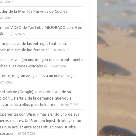
/01/2025
oder de la IA en los Parkings de Coches
/01/2025
primer VIDEO de YouTube MEJORADO con IA en
4k
08/01/2025
mi y el caso de las entregas fantasma:
ptitud o simple indiferencia?
07/01/2025
que ellos ven (en una imagen que inocentemente
ubes a las redes «suciales»)
06/01/2025
cence, mi gran amiga, lanza un nuevo single
/01/2025
 el ladrón (Google), que todos son de su
dición… Parte 2 de la demanda que voy a
ezar contra ellos por chulearme
04/01/2025
Experiencia con Wise, y mas siendo uno de sus
eros clientes. Un Bloqueo Injustificado y como
es que actuar ante estas situaciones. #Wise
sesucks
02/01/2025