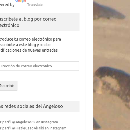
ered by
Translate
uscríbete al blog por correo
lectrónico
troduce tu correo electrónico para
scribirte a este blog y recibir
tificaciones de nuevas entradas.
rección
e
rreo
ectrónico
Suscribir
as redes sociales del Angeloso
r perfil @Angeloso69 en Instagram
r perfil @HazleCasoAlFriki en Instagram