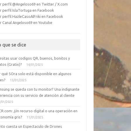
r perfil @Angeloso69 en Twitter / X.com
r perfil IslaTortuga en Facebook
r perfil HazleCasoAlFriki en Facebook
r Canal Angeloso69 en Youtube
o que se dice
esitas usar codigos QR, buenos, bonitos y
tos (Gratix)?
14/01/2025
r qué SOra solo está disponible en algunos
ses?
13/01/2025
msung se queda con tu monitor? Una indignante
riencia con su servicio de atención al cliente
/01/2025
CR.com: ¿Un recurso digital o una operación en
conomía gris?
11/01/2025
nto cuesta un Espectaculo de Drones