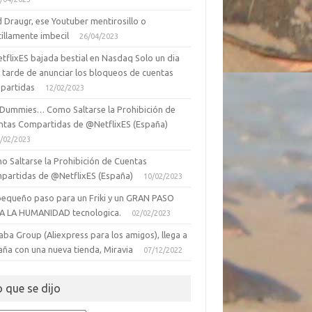
 Draugr, ese Youtuber mentirosillo o
illamente imbecil
26/04/2023
tflixES bajada bestial en Nasdaq Solo un dia
 tarde de anunciar los bloqueos de cuentas
partidas
12/02/2023
 Dummies… Como Saltarse la Prohibición de
ntas Compartidas de @NetflixES (España)
/02/2023
o Saltarse la Prohibición de Cuentas
partidas de @NetflixES (España)
10/02/2023
pequeño paso para un Friki y un GRAN PASO
A LA HUMANIDAD tecnologica.
02/02/2023
aba Group (Aliexpress para los amigos), llega a
aña con una nueva tienda, Miravia
07/12/2022
o que se dijo