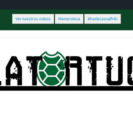
Ver nuestros videos
Memeroteca
#hazlecasoalfriki