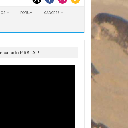
MOS
FORUM
GADGETS
ienvenido PIRATA!!!