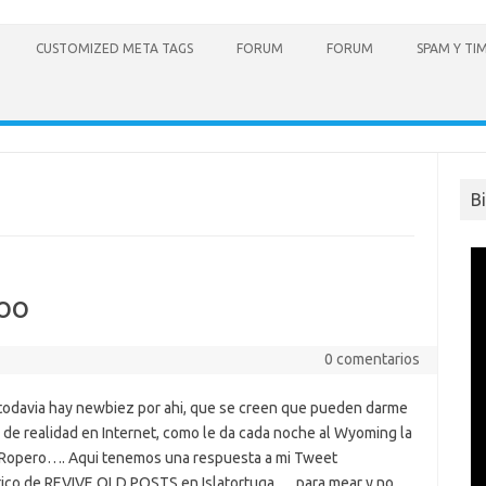
CUSTOMIZED META TAGS
FORUM
FORUM
SPAM Y TI
B
oo
0 comentarios
todavia hay newbiez por ahi, que se creen que pueden darme
 de realidad en Internet, como le da cada noche al Wyoming la
Ropero…. Aqui tenemos una respuesta a mi Tweet
ico de REVIVE OLD POSTS en Islatortuga…. para mear y no