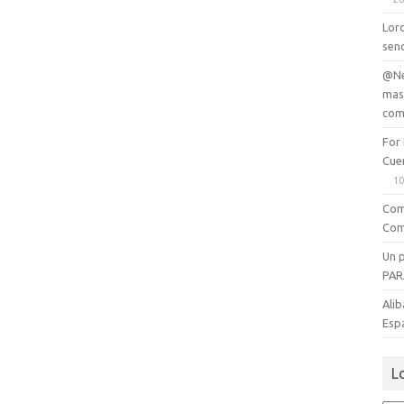
Lord
senc
@Ne
mas
com
For
Cue
10
Com
Com
Un 
PAR
Alib
Esp
L