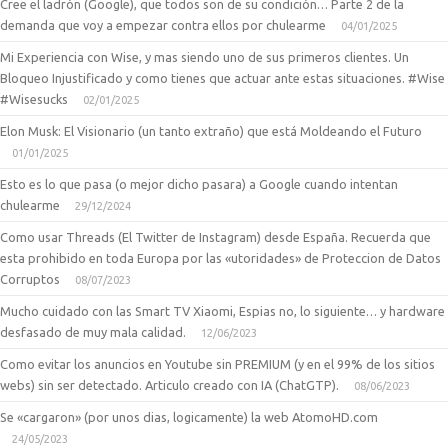
Cree el ladrón (Google), que todos son de su condición… Parte 2 de la
demanda que voy a empezar contra ellos por chulearme
04/01/2025
Mi Experiencia con Wise, y mas siendo uno de sus primeros clientes. Un
Bloqueo Injustificado y como tienes que actuar ante estas situaciones. #Wise
#Wisesucks
02/01/2025
Elon Musk: El Visionario (un tanto extraño) que está Moldeando el Futuro
01/01/2025
Esto es lo que pasa (o mejor dicho pasara) a Google cuando intentan
chulearme
29/12/2024
Como usar Threads (El Twitter de Instagram) desde España. Recuerda que
esta prohibido en toda Europa por las «utoridades» de Proteccion de Datos
Corruptos
08/07/2023
Mucho cuidado con las Smart TV Xiaomi, Espias no, lo siguiente… y hardware
desfasado de muy mala calidad.
12/06/2023
Como evitar los anuncios en Youtube sin PREMIUM (y en el 99% de los sitios
webs) sin ser detectado. Articulo creado con IA (ChatGTP).
08/06/2023
Se «cargaron» (por unos dias, logicamente) la web AtomoHD.com
24/05/2023