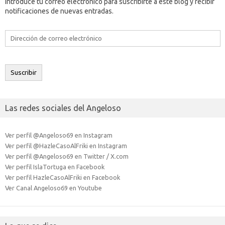
Introduce tu correo electrónico para suscribirte a este blog y recibir
notificaciones de nuevas entradas.
Dirección
de
correo
electrónico
Suscribir
Las redes sociales del Angeloso
Ver perfil @Angeloso69 en Instagram
Ver perfil @HazleCasoAlFriki en Instagram
Ver perfil @Angeloso69 en Twitter / X.com
Ver perfil IslaTortuga en Facebook
Ver perfil HazleCasoAlFriki en Facebook
Ver Canal Angeloso69 en Youtube