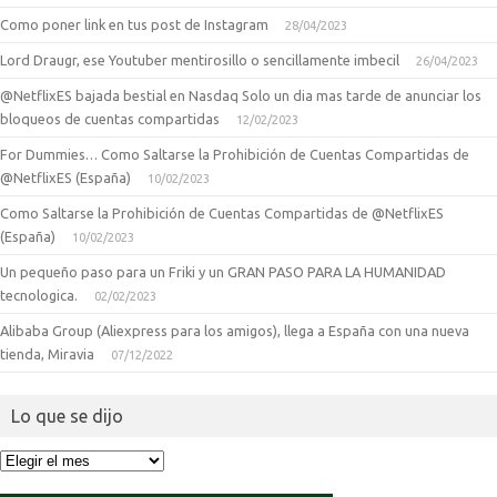
Como poner link en tus post de Instagram
28/04/2023
Lord Draugr, ese Youtuber mentirosillo o sencillamente imbecil
26/04/2023
@NetflixES bajada bestial en Nasdaq Solo un dia mas tarde de anunciar los
bloqueos de cuentas compartidas
12/02/2023
For Dummies… Como Saltarse la Prohibición de Cuentas Compartidas de
@NetflixES (España)
10/02/2023
Como Saltarse la Prohibición de Cuentas Compartidas de @NetflixES
(España)
10/02/2023
Un pequeño paso para un Friki y un GRAN PASO PARA LA HUMANIDAD
tecnologica.
02/02/2023
Alibaba Group (Aliexpress para los amigos), llega a España con una nueva
tienda, Miravia
07/12/2022
Lo que se dijo
Lo
que