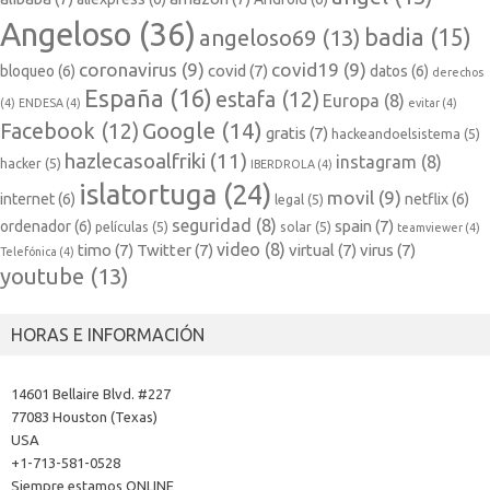
Angeloso
(36)
badia
(15)
angeloso69
(13)
coronavirus
(9)
covid19
(9)
covid
(7)
bloqueo
(6)
datos
(6)
derechos
España
(16)
estafa
(12)
Europa
(8)
(4)
ENDESA
(4)
evitar
(4)
Google
(14)
Facebook
(12)
gratis
(7)
hackeandoelsistema
(5)
hazlecasoalfriki
(11)
instagram
(8)
hacker
(5)
IBERDROLA
(4)
islatortuga
(24)
movil
(9)
internet
(6)
netflix
(6)
legal
(5)
seguridad
(8)
spain
(7)
ordenador
(6)
películas
(5)
solar
(5)
teamviewer
(4)
video
(8)
timo
(7)
Twitter
(7)
virtual
(7)
virus
(7)
Telefónica
(4)
youtube
(13)
HORAS E INFORMACIÓN
14601 Bellaire Blvd. #227
77083 Houston (Texas)
USA
+1-713-581-0528
Siempre estamos ONLINE