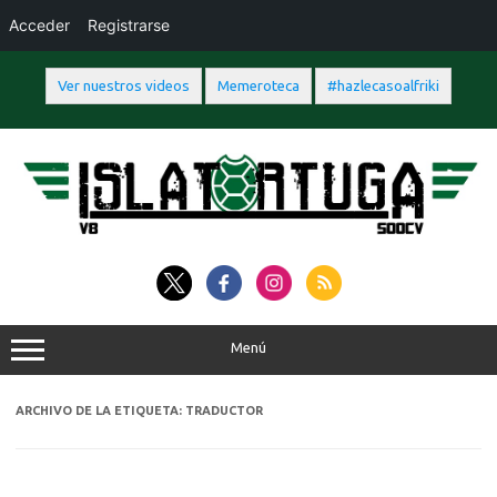
Acceder
Registrarse
Ver nuestros videos
Memeroteca
#hazlecasoalfriki
Saltar
al
contenido
Menú
ARCHIVO DE LA ETIQUETA:
TRADUCTOR