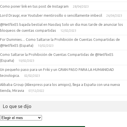
Como poner link en tus post de Instagram
28/04/2023
Lord Draugr, ese Youtuber mentirosillo o sencillamente imbecil
26/04/2023
@NetflixES bajada bestial en Nasdaq Solo un dia mas tarde de anunciar los
bloqueos de cuentas compartidas
12/02/2023
For Dummies… Como Saltarse la Prohibición de Cuentas Compartidas de
@NetflixES (España)
10/02/2023
Como Saltarse la Prohibición de Cuentas Compartidas de @NetflixES
(España)
10/02/2023
Un pequeño paso para un Friki y un GRAN PASO PARA LA HUMANIDAD
tecnologica.
02/02/2023
Alibaba Group (Aliexpress para los amigos), llega a España con una nueva
tienda, Miravia
07/12/2022
Lo que se dijo
Lo
que