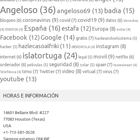
Angeloso
(36)
badia
(15)
angeloso69
(13)
coronavirus
(9)
covid19
(9)
covid
(7)
bloqueo
(6)
datos
(6)
derechos
España
(16)
estafa
(12)
Europa
(8)
(4)
ENDESA
(4)
evitar
(4)
Google
(14)
Facebook
(12)
gratis
(7)
hackeandoelsistema
(5)
hazlecasoalfriki
(11)
instagram
(8)
hacker
(5)
IBERDROLA
(4)
islatortuga
(24)
movil
(9)
internet
(6)
netflix
(6)
legal
(5)
seguridad
(8)
spain
(7)
ordenador
(6)
películas
(5)
solar
(5)
teamviewer
(4)
video
(8)
timo
(7)
Twitter
(7)
virtual
(7)
virus
(7)
Telefónica
(4)
youtube
(13)
HORAS E INFORMACIÓN
14601 Bellaire Blvd. #227
77083 Houston (Texas)
USA
+1-713-581-0528
Siempre estamos ONLINE