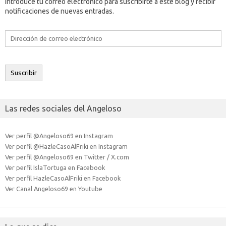
Introduce tu correo electrónico para suscribirte a este blog y recibir
notificaciones de nuevas entradas.
Dirección
de
correo
electrónico
Suscribir
Las redes sociales del Angeloso
Ver perfil @Angeloso69 en Instagram
Ver perfil @HazleCasoAlFriki en Instagram
Ver perfil @Angeloso69 en Twitter / X.com
Ver perfil IslaTortuga en Facebook
Ver perfil HazleCasoAlFriki en Facebook
Ver Canal Angeloso69 en Youtube