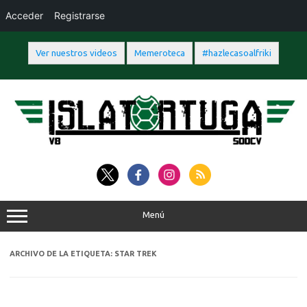
Acceder
Registrarse
Ver nuestros videos
Memeroteca
#hazlecasoalfriki
Saltar
al
contenido
Menú
ARCHIVO DE LA ETIQUETA:
STAR TREK