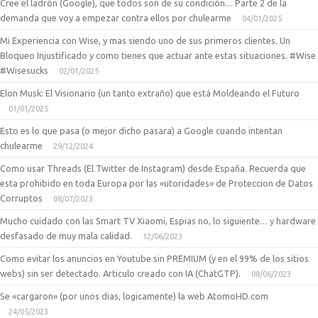
Cree el ladrón (Google), que todos son de su condición… Parte 2 de la
demanda que voy a empezar contra ellos por chulearme
04/01/2025
Mi Experiencia con Wise, y mas siendo uno de sus primeros clientes. Un
Bloqueo Injustificado y como tienes que actuar ante estas situaciones. #Wise
#Wisesucks
02/01/2025
Elon Musk: El Visionario (un tanto extraño) que está Moldeando el Futuro
01/01/2025
Esto es lo que pasa (o mejor dicho pasara) a Google cuando intentan
chulearme
29/12/2024
Como usar Threads (El Twitter de Instagram) desde España. Recuerda que
esta prohibido en toda Europa por las «utoridades» de Proteccion de Datos
Corruptos
08/07/2023
Mucho cuidado con las Smart TV Xiaomi, Espias no, lo siguiente… y hardware
desfasado de muy mala calidad.
12/06/2023
Como evitar los anuncios en Youtube sin PREMIUM (y en el 99% de los sitios
webs) sin ser detectado. Articulo creado con IA (ChatGTP).
08/06/2023
Se «cargaron» (por unos dias, logicamente) la web AtomoHD.com
24/05/2023