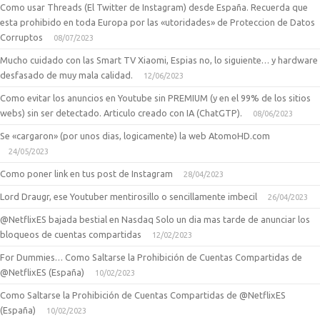
Como usar Threads (El Twitter de Instagram) desde España. Recuerda que
esta prohibido en toda Europa por las «utoridades» de Proteccion de Datos
Corruptos
08/07/2023
Mucho cuidado con las Smart TV Xiaomi, Espias no, lo siguiente… y hardware
desfasado de muy mala calidad.
12/06/2023
Como evitar los anuncios en Youtube sin PREMIUM (y en el 99% de los sitios
webs) sin ser detectado. Articulo creado con IA (ChatGTP).
08/06/2023
Se «cargaron» (por unos dias, logicamente) la web AtomoHD.com
24/05/2023
Como poner link en tus post de Instagram
28/04/2023
Lord Draugr, ese Youtuber mentirosillo o sencillamente imbecil
26/04/2023
@NetflixES bajada bestial en Nasdaq Solo un dia mas tarde de anunciar los
bloqueos de cuentas compartidas
12/02/2023
For Dummies… Como Saltarse la Prohibición de Cuentas Compartidas de
@NetflixES (España)
10/02/2023
Como Saltarse la Prohibición de Cuentas Compartidas de @NetflixES
(España)
10/02/2023