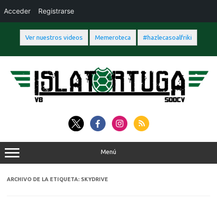
Acceder
Registrarse
Ver nuestros videos
Memeroteca
#hazlecasoalfriki
Saltar
al
contenido
Menú
ARCHIVO DE LA ETIQUETA:
SKYDRIVE