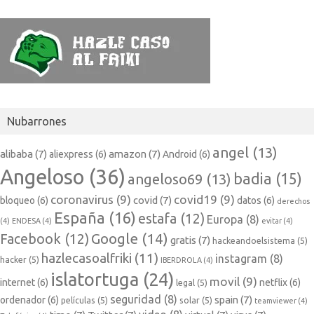
Nubarrones
angel
(13)
alibaba
(7)
amazon
(7)
aliexpress
(6)
Android
(6)
Angeloso
(36)
badia
(15)
angeloso69
(13)
coronavirus
(9)
covid19
(9)
covid
(7)
bloqueo
(6)
datos
(6)
derechos
España
(16)
estafa
(12)
Europa
(8)
(4)
ENDESA
(4)
evitar
(4)
Google
(14)
Facebook
(12)
gratis
(7)
hackeandoelsistema
(5)
hazlecasoalfriki
(11)
instagram
(8)
hacker
(5)
IBERDROLA
(4)
islatortuga
(24)
movil
(9)
internet
(6)
netflix
(6)
legal
(5)
seguridad
(8)
spain
(7)
ordenador
(6)
películas
(5)
solar
(5)
teamviewer
(4)