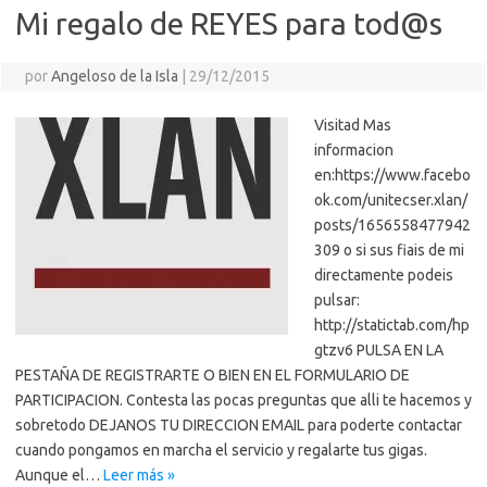
Mi regalo de REYES para tod@s
por
Angeloso de la Isla
|
29/12/2015
Visitad Mas
informacion
en:https://www.facebo
ok.com/unitecser.xlan/
posts/1656558477942
309 o si sus fiais de mi
directamente podeis
pulsar:
http://statictab.com/hp
gtzv6 PULSA EN LA
PESTAÑA DE REGISTRARTE O BIEN EN EL FORMULARIO DE
PARTICIPACION. Contesta las pocas preguntas que alli te hacemos y
sobretodo DEJANOS TU DIRECCION EMAIL para poderte contactar
cuando pongamos en marcha el servicio y regalarte tus gigas.
Aunque el…
Leer más »