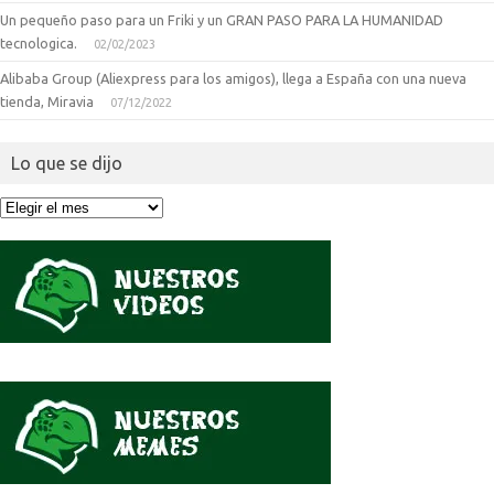
Un pequeño paso para un Friki y un GRAN PASO PARA LA HUMANIDAD
tecnologica.
02/02/2023
Alibaba Group (Aliexpress para los amigos), llega a España con una nueva
tienda, Miravia
07/12/2022
Lo que se dijo
Lo
que
se
dijo