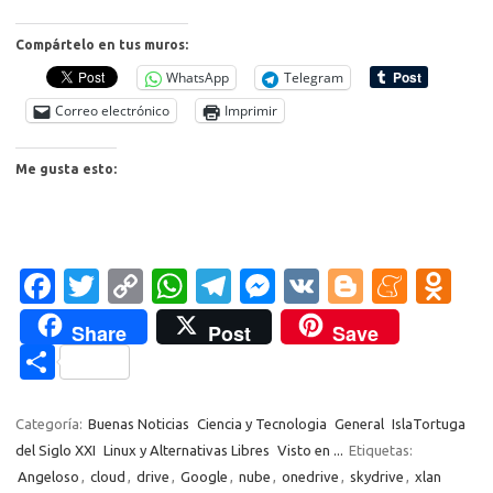
Compártelo en tus muros:
WhatsApp
Telegram
Correo electrónico
Imprimir
Me gusta esto:
Fa
T
C
W
T
M
V
Bl
M
O
c
w
o
h
el
es
K
o
e
d
Share
Post
Save
e
it
p
at
e
se
g
n
n
C
b
te
y
s
gr
n
g
e
o
o
o
r
Li
A
a
g
er
a
kl
m
Categoría:
Buenas Noticias
Ciencia y Tecnologia
General
IslaTortuga
o
n
p
m
er
m
as
del Siglo XXI
Linux y Alternativas Libres
Visto en ...
Etiquetas:
p
Angeloso
,
cloud
,
drive
,
Google
,
nube
,
onedrive
,
skydrive
,
xlan