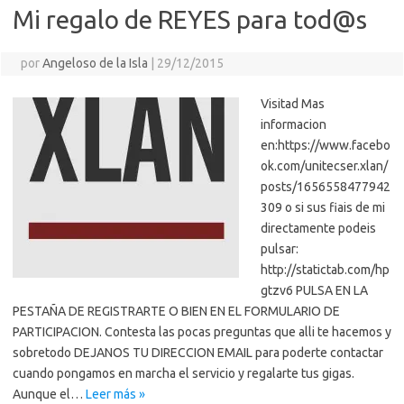
Mi regalo de REYES para tod@s
por
Angeloso de la Isla
|
29/12/2015
Visitad Mas
informacion
en:https://www.facebo
ok.com/unitecser.xlan/
posts/1656558477942
309 o si sus fiais de mi
directamente podeis
pulsar:
http://statictab.com/hp
gtzv6 PULSA EN LA
PESTAÑA DE REGISTRARTE O BIEN EN EL FORMULARIO DE
PARTICIPACION. Contesta las pocas preguntas que alli te hacemos y
sobretodo DEJANOS TU DIRECCION EMAIL para poderte contactar
cuando pongamos en marcha el servicio y regalarte tus gigas.
Aunque el…
Leer más »