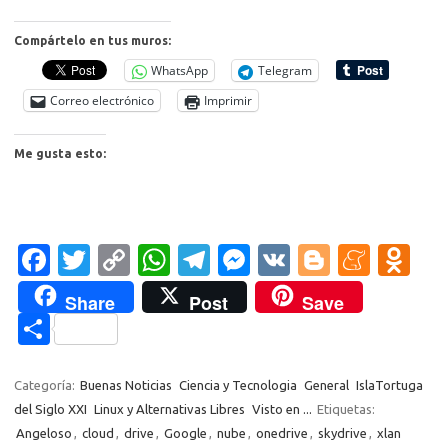
Compártelo en tus muros:
WhatsApp
Telegram
Correo electrónico
Imprimir
Me gusta esto:
Fa
T
C
W
T
M
V
Bl
M
O
c
w
o
h
el
es
K
o
e
d
Share
Post
Save
e
it
p
at
e
se
g
n
n
C
b
te
y
s
gr
n
g
e
o
o
o
r
Li
A
a
g
er
a
kl
m
Categoría:
Buenas Noticias
Ciencia y Tecnologia
General
IslaTortuga
o
n
p
m
er
m
as
del Siglo XXI
Linux y Alternativas Libres
Visto en ...
Etiquetas:
p
Angeloso
,
cloud
,
drive
,
Google
,
nube
,
onedrive
,
skydrive
,
xlan