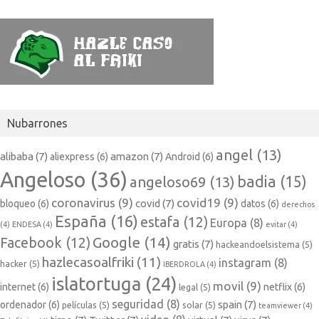
Nubarrones
angel
(13)
alibaba
(7)
amazon
(7)
aliexpress
(6)
Android
(6)
Angeloso
(36)
badia
(15)
angeloso69
(13)
coronavirus
(9)
covid19
(9)
covid
(7)
bloqueo
(6)
datos
(6)
derechos
España
(16)
estafa
(12)
Europa
(8)
(4)
ENDESA
(4)
evitar
(4)
Google
(14)
Facebook
(12)
gratis
(7)
hackeandoelsistema
(5)
hazlecasoalfriki
(11)
instagram
(8)
hacker
(5)
IBERDROLA
(4)
islatortuga
(24)
movil
(9)
internet
(6)
netflix
(6)
legal
(5)
seguridad
(8)
spain
(7)
ordenador
(6)
películas
(5)
solar
(5)
teamviewer
(4)