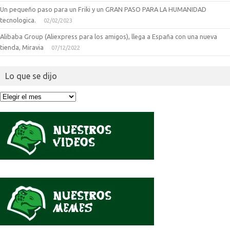
Un pequeño paso para un Friki y un GRAN PASO PARA LA HUMANIDAD
tecnologica.
02/02/2023
Alibaba Group (Aliexpress para los amigos), llega a España con una nueva
tienda, Miravia
07/12/2022
Lo que se dijo
Lo
que
se
dijo