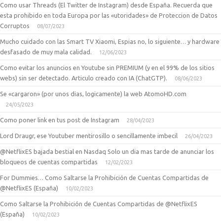
Como usar Threads (El Twitter de Instagram) desde España. Recuerda que
esta prohibido en toda Europa por las «utoridades» de Proteccion de Datos
Corruptos
08/07/2023
Mucho cuidado con las Smart TV Xiaomi, Espias no, lo siguiente… y hardware
desfasado de muy mala calidad.
12/06/2023
Como evitar los anuncios en Youtube sin PREMIUM (y en el 99% de los sitios
webs) sin ser detectado. Articulo creado con IA (ChatGTP).
08/06/2023
Se «cargaron» (por unos dias, logicamente) la web AtomoHD.com
24/05/2023
Como poner link en tus post de Instagram
28/04/2023
Lord Draugr, ese Youtuber mentirosillo o sencillamente imbecil
26/04/2023
@NetflixES bajada bestial en Nasdaq Solo un dia mas tarde de anunciar los
bloqueos de cuentas compartidas
12/02/2023
For Dummies… Como Saltarse la Prohibición de Cuentas Compartidas de
@NetflixES (España)
10/02/2023
Como Saltarse la Prohibición de Cuentas Compartidas de @NetflixES
(España)
10/02/2023