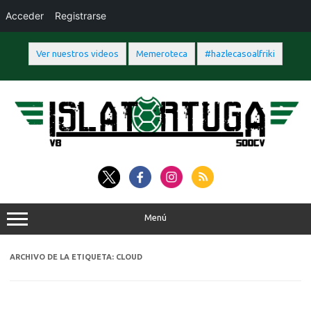
Acceder
Registrarse
Ver nuestros videos
Memeroteca
#hazlecasoalfriki
Saltar
al
contenido
Menú
ARCHIVO DE LA ETIQUETA:
CLOUD