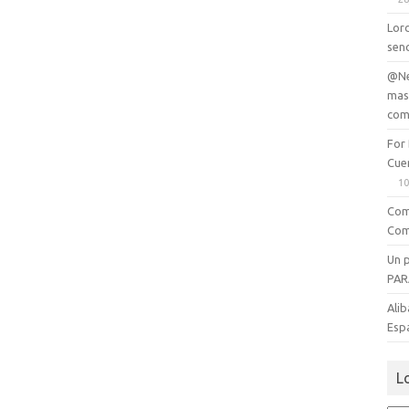
Lord
senc
@Ne
mas
com
For
Cue
10
Com
Com
Un 
PAR
Alib
Esp
L