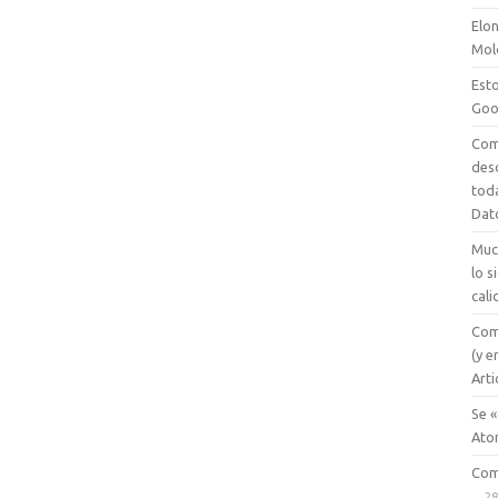
Elon
Mol
Esto
Goo
Com
des
tod
Dat
Muc
lo 
cali
Com
(y e
Arti
Se «
Ato
Com
28