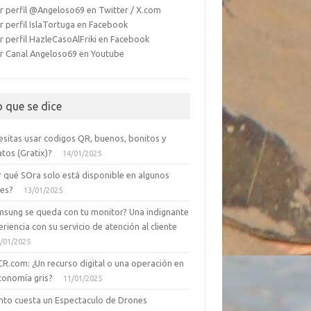
r perfil @Angeloso69 en Twitter / X.com
r perfil IslaTortuga en Facebook
r perfil HazleCasoAlFriki en Facebook
r Canal Angeloso69 en Youtube
o que se dice
esitas usar codigos QR, buenos, bonitos y
tos (Gratix)?
14/01/2025
r qué SOra solo está disponible en algunos
ses?
13/01/2025
msung se queda con tu monitor? Una indignante
riencia con su servicio de atención al cliente
/01/2025
CR.com: ¿Un recurso digital o una operación en
conomía gris?
11/01/2025
nto cuesta un Espectaculo de Drones