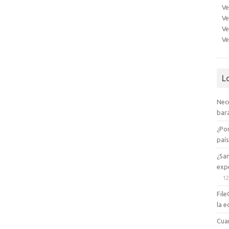
Ve
Ve
Ve
Ve
L
Nec
bara
¿Po
paí
¿Sa
expe
12
File
la e
Cua