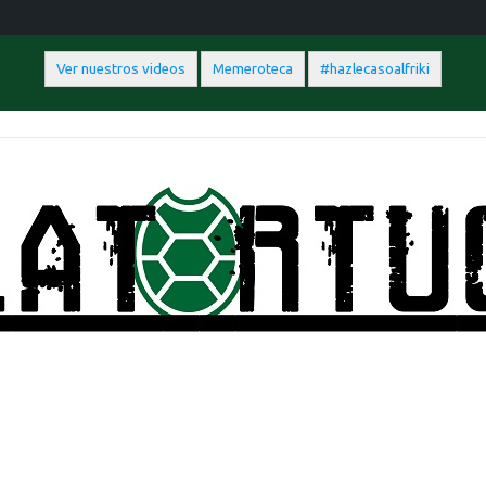
Ver nuestros videos
Memeroteca
#hazlecasoalfriki