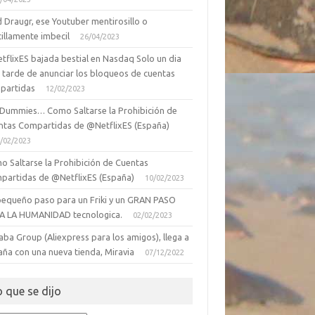
 Draugr, ese Youtuber mentirosillo o
illamente imbecil
26/04/2023
tflixES bajada bestial en Nasdaq Solo un dia
 tarde de anunciar los bloqueos de cuentas
partidas
12/02/2023
 Dummies… Como Saltarse la Prohibición de
ntas Compartidas de @NetflixES (España)
/02/2023
o Saltarse la Prohibición de Cuentas
partidas de @NetflixES (España)
10/02/2023
pequeño paso para un Friki y un GRAN PASO
A LA HUMANIDAD tecnologica.
02/02/2023
aba Group (Aliexpress para los amigos), llega a
aña con una nueva tienda, Miravia
07/12/2022
o que se dijo