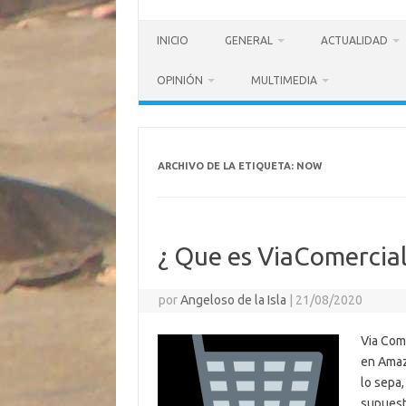
INICIO
GENERAL
ACTUALIDAD
OPINIÓN
MULTIMEDIA
ARCHIVO DE LA ETIQUETA:
NOW
¿ Que es ViaComercia
por
Angeloso de la Isla
|
21/08/2020
Via Com
en Amaz
lo sepa,
supuest