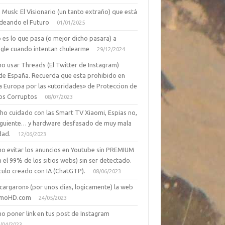
 Musk: El Visionario (un tanto extraño) que está
deando el Futuro
01/01/2025
 es lo que pasa (o mejor dicho pasara) a
gle cuando intentan chulearme
29/12/2024
o usar Threads (El Twitter de Instagram)
de España. Recuerda que esta prohibido en
a Europa por las «utoridades» de Proteccion de
os Corruptos
08/07/2023
ho cuidado con las Smart TV Xiaomi, Espias no,
siguiente… y hardware desfasado de muy mala
dad.
12/06/2023
o evitar los anuncios en Youtube sin PREMIUM
n el 99% de los sitios webs) sin ser detectado.
culo creado con IA (ChatGTP).
08/06/2023
cargaron» (por unos dias, logicamente) la web
moHD.com
24/05/2023
o poner link en tus post de Instagram
/04/2023