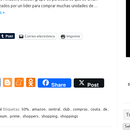
ados por un lider para comprar muchas unidades de…
s »
Correo electrónico
Imprimir
V
Bl
M
O
Share
Post
S
K
o
e
d
g
n
n
g
e
o
l
Etiquetas:
50%
,
amazon
,
central
,
club
,
compras
,
couta
,
de
,
T
mium
,
prime
,
shoppers
,
shopping
,
shoppings
er
a
kl
m
as