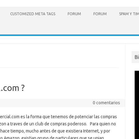
CUSTOMIZED META TAGS
FORUM
FORUM
SPAM Y TI
B
l.com ?
0 comentarios
ercial.com es la forma que tenemos de potenciar las compras
on a traves de un club de compras poderoso. Para quien no
 hace tiempo, mucho antes de que existiera Internet, y por
o Amazon, existian grupo de particulares que se unian