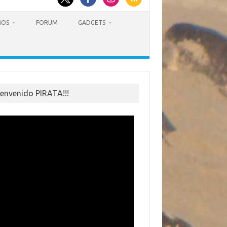
MOS
FORUM
GADGETS
ienvenido PIRATA!!!