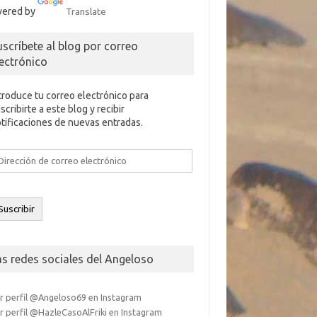
ered by
Translate
uscríbete al blog por correo
lectrónico
troduce tu correo electrónico para
scribirte a este blog y recibir
tificaciones de nuevas entradas.
rección
e
rreo
ectrónico
Suscribir
as redes sociales del Angeloso
r perfil @Angeloso69 en Instagram
r perfil @HazleCasoAlFriki en Instagram