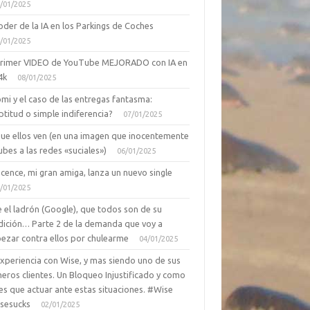
/01/2025
oder de la IA en los Parkings de Coches
/01/2025
primer VIDEO de YouTube MEJORADO con IA en
4k
08/01/2025
mi y el caso de las entregas fantasma:
ptitud o simple indiferencia?
07/01/2025
que ellos ven (en una imagen que inocentemente
ubes a las redes «suciales»)
06/01/2025
cence, mi gran amiga, lanza un nuevo single
/01/2025
 el ladrón (Google), que todos son de su
dición… Parte 2 de la demanda que voy a
ezar contra ellos por chulearme
04/01/2025
Experiencia con Wise, y mas siendo uno de sus
eros clientes. Un Bloqueo Injustificado y como
es que actuar ante estas situaciones. #Wise
sesucks
02/01/2025