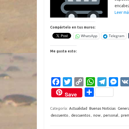
encabez
Leer má
Compártelo en tus muros:
WhatsApp
Telegram
Me gusta esto:
Fa
T
C
W
T
M
c
w
o
h
el
es
C
Save
e
it
p
at
e
se
o
b
te
y
s
gr
n
m
Categoría:
Actualidad
Buenas Noticias
Genera
descuento
,
descuentos
,
now
,
personal
,
pre
o
r
Li
A
a
g
p
o
n
p
m
er