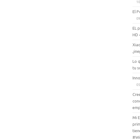
10
El P
09
EL 
HD 
Xiao
¿ine
Lo 
tu s
Inno
05
Cree
con
emp
Mi 
prim
tien
#Wi