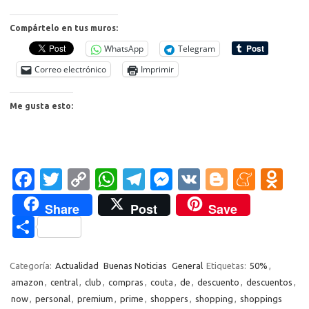
Compártelo en tus muros:
WhatsApp
Telegram
Correo electrónico
Imprimir
Me gusta esto:
Fa
T
C
W
T
M
V
Bl
M
O
c
w
o
h
el
es
K
o
e
d
Share
Post
Save
e
it
p
at
e
se
g
n
n
C
b
te
y
s
gr
n
g
e
o
o
o
r
Li
A
a
g
er
a
kl
m
Categoría:
Actualidad
Buenas Noticias
General
Etiquetas:
50%
,
o
n
p
m
er
m
as
amazon
,
central
,
club
,
compras
,
couta
,
de
,
descuento
,
descuentos
,
p
now
,
personal
,
premium
,
prime
,
shoppers
,
shopping
,
shoppings