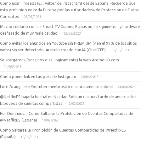
Como usar Threads (El Twitter de Instagram) desde España. Recuerda que
esta prohibido en toda Europa por las «utoridades» de Proteccion de Datos
Corruptos
08/07/2023
Mucho cuidado con las Smart TV Xiaomi, Espias no, lo siguiente… y hardware
desfasado de muy mala calidad.
12/06/2023
Como evitar los anuncios en Youtube sin PREMIUM (y en el 99% de los sitios
webs) sin ser detectado. Articulo creado con IA (ChatGTP).
08/06/2023
Se «cargaron» (por unos dias, logicamente) la web AtomoHD.com
24/05/2023
Como poner link en tus post de Instagram
28/04/2023
Lord Draugr, ese Youtuber mentirosillo o sencillamente imbecil
26/04/2023
@NetflixES bajada bestial en Nasdaq Solo un dia mas tarde de anunciar los
bloqueos de cuentas compartidas
12/02/2023
For Dummies… Como Saltarse la Prohibición de Cuentas Compartidas de
@NetflixES (España)
10/02/2023
Como Saltarse la Prohibición de Cuentas Compartidas de @NetflixES
(España)
10/02/2023