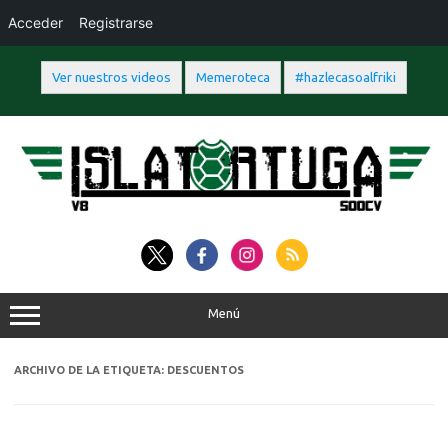
Acceder
Registrarse
Ver nuestros videos
Memeroteca
#hazlecasoalfriki
Saltar
al
contenido
Menú
ARCHIVO DE LA ETIQUETA:
DESCUENTOS