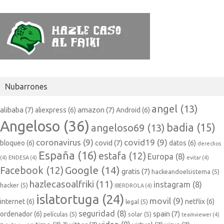
Nubarrones
angel
(13)
alibaba
(7)
amazon
(7)
aliexpress
(6)
Android
(6)
Angeloso
(36)
badia
(15)
angeloso69
(13)
coronavirus
(9)
covid19
(9)
covid
(7)
bloqueo
(6)
datos
(6)
derechos
España
(16)
estafa
(12)
Europa
(8)
(4)
ENDESA
(4)
evitar
(4)
Google
(14)
Facebook
(12)
gratis
(7)
hackeandoelsistema
(5)
hazlecasoalfriki
(11)
instagram
(8)
hacker
(5)
IBERDROLA
(4)
islatortuga
(24)
movil
(9)
internet
(6)
netflix
(6)
legal
(5)
seguridad
(8)
spain
(7)
ordenador
(6)
películas
(5)
solar
(5)
teamviewer
(4)