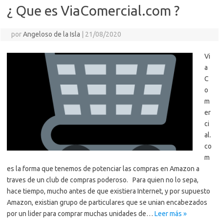
¿ Que es ViaComercial.com ?
por
Angeloso de la Isla
|
21/08/2020
Vi
a
C
o
m
er
ci
al.
co
m
es la forma que tenemos de potenciar las compras en Amazon a
traves de un club de compras poderoso. Para quien no lo sepa,
hace tiempo, mucho antes de que existiera Internet, y por supuesto
Amazon, existian grupo de particulares que se unian encabezados
por un lider para comprar muchas unidades de…
Leer más »