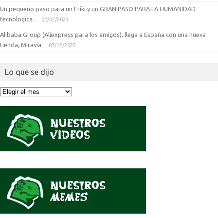
Un pequeño paso para un Friki y un GRAN PASO PARA LA HUMANIDAD
tecnologica.
02/02/2023
Alibaba Group (Aliexpress para los amigos), llega a España con una nueva
tienda, Miravia
07/12/2022
Lo que se dijo
Lo
que
se
dijo