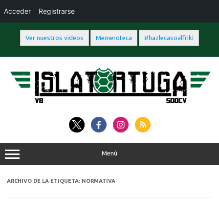
Acceder
Registrarse
Ver nuestros videos
Memeroteca
#hazlecasoalfriki
Saltar
al
contenido
Menú
ARCHIVO DE LA ETIQUETA:
NORMATIVA