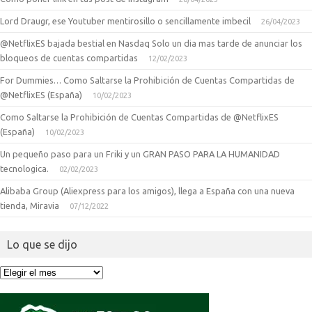
Lord Draugr, ese Youtuber mentirosillo o sencillamente imbecil
26/04/2023
@NetflixES bajada bestial en Nasdaq Solo un dia mas tarde de anunciar los
bloqueos de cuentas compartidas
12/02/2023
For Dummies… Como Saltarse la Prohibición de Cuentas Compartidas de
@NetflixES (España)
10/02/2023
Como Saltarse la Prohibición de Cuentas Compartidas de @NetflixES
(España)
10/02/2023
Un pequeño paso para un Friki y un GRAN PASO PARA LA HUMANIDAD
tecnologica.
02/02/2023
Alibaba Group (Aliexpress para los amigos), llega a España con una nueva
tienda, Miravia
07/12/2022
Lo que se dijo
Lo
que
se
dijo