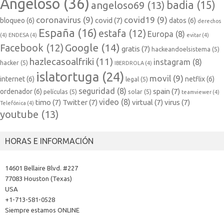
Angeloso
(36)
badia
(15)
angeloso69
(13)
coronavirus
(9)
covid19
(9)
covid
(7)
bloqueo
(6)
datos
(6)
derechos
España
(16)
estafa
(12)
Europa
(8)
(4)
ENDESA
(4)
evitar
(4)
Google
(14)
Facebook
(12)
gratis
(7)
hackeandoelsistema
(5)
hazlecasoalfriki
(11)
instagram
(8)
hacker
(5)
IBERDROLA
(4)
islatortuga
(24)
movil
(9)
internet
(6)
netflix
(6)
legal
(5)
seguridad
(8)
spain
(7)
ordenador
(6)
películas
(5)
solar
(5)
teamviewer
(4)
video
(8)
timo
(7)
Twitter
(7)
virtual
(7)
virus
(7)
Telefónica
(4)
youtube
(13)
HORAS E INFORMACIÓN
14601 Bellaire Blvd. #227
77083 Houston (Texas)
USA
+1-713-581-0528
Siempre estamos ONLINE