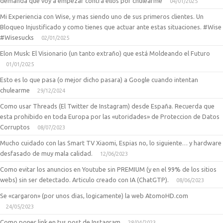
demanda que voy a empezar contra ellos por chulearme
04/01/2025
Mi Experiencia con Wise, y mas siendo uno de sus primeros clientes. Un
Bloqueo Injustificado y como tienes que actuar ante estas situaciones. #Wise
#Wisesucks
02/01/2025
Elon Musk: El Visionario (un tanto extraño) que está Moldeando el Futuro
01/01/2025
Esto es lo que pasa (o mejor dicho pasara) a Google cuando intentan
chulearme
29/12/2024
Como usar Threads (El Twitter de Instagram) desde España. Recuerda que
esta prohibido en toda Europa por las «utoridades» de Proteccion de Datos
Corruptos
08/07/2023
Mucho cuidado con las Smart TV Xiaomi, Espias no, lo siguiente… y hardware
desfasado de muy mala calidad.
12/06/2023
Como evitar los anuncios en Youtube sin PREMIUM (y en el 99% de los sitios
webs) sin ser detectado. Articulo creado con IA (ChatGTP).
08/06/2023
Se «cargaron» (por unos dias, logicamente) la web AtomoHD.com
24/05/2023
Como poner link en tus post de Instagram
28/04/2023