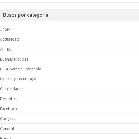
Busca por categoría
#15M
Actualidad
AI – IA
Buenas Noticias
BuRRocracia Eh!pañola
Ciencia y Tecnologia
Curiosidades
Domotica
Facebook
Gadgets
General
Humor