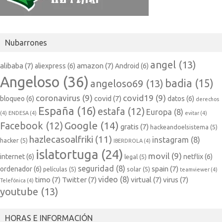
Nubarrones
angel
(13)
alibaba
(7)
amazon
(7)
aliexpress
(6)
Android
(6)
Angeloso
(36)
badia
(15)
angeloso69
(13)
coronavirus
(9)
covid19
(9)
covid
(7)
bloqueo
(6)
datos
(6)
derechos
España
(16)
estafa
(12)
Europa
(8)
(4)
ENDESA
(4)
evitar
(4)
Google
(14)
Facebook
(12)
gratis
(7)
hackeandoelsistema
(5)
hazlecasoalfriki
(11)
instagram
(8)
hacker
(5)
IBERDROLA
(4)
islatortuga
(24)
movil
(9)
internet
(6)
netflix
(6)
legal
(5)
seguridad
(8)
spain
(7)
ordenador
(6)
películas
(5)
solar
(5)
teamviewer
(4)
video
(8)
timo
(7)
Twitter
(7)
virtual
(7)
virus
(7)
Telefónica
(4)
youtube
(13)
HORAS E INFORMACIÓN