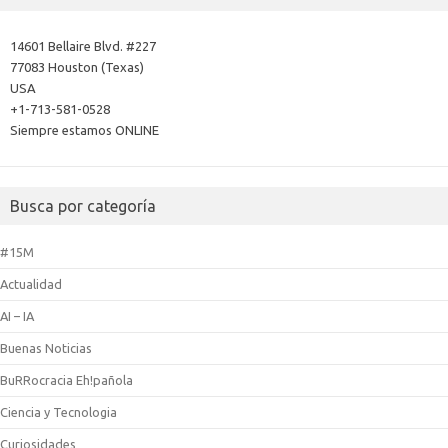
14601 Bellaire Blvd. #227
77083 Houston (Texas)
USA
+1-713-581-0528
Siempre estamos ONLINE
Busca por categoría
#15M
Actualidad
AI – IA
Buenas Noticias
BuRRocracia Eh!pañola
Ciencia y Tecnologia
Curiosidades