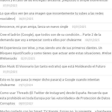
Xiaomi y el caso de las entregas fantasma: ¿ineptitud o simple indiferencia?
07/01/2025
Lo que ellos ven (en una imagen que inocentemente tu subes a las redes
«suciales»)
06/01/2025
Innocence, mi gran amiga, lanza un nuevo single
05/01/2025
Cree el ladrón (Google), que todos son de su condición… Parte 2 de la
demanda que voy a empezar contra ellos por chulearme
04/01/2025
Mi Experiencia con Wise, y mas siendo uno de sus primeros clientes. Un
Bloqueo Injustificado y como tienes que actuar ante estas situaciones. #Wise
#Wisesucks
02/01/2025
Elon Musk: El Visionario (un tanto extraño) que está Moldeando el Futuro
01/01/2025
Esto es lo que pasa (o mejor dicho pasara) a Google cuando intentan
chulearme
29/12/2024
Como usar Threads (El Twitter de Instagram) desde España. Recuerda que
esta prohibido en toda Europa por las «utoridades» de Proteccion de Datos
Corruptos
08/07/2023
Mucho cuidado con las Smart TV Xiaomi, Espias no, lo siguiente… y hardware