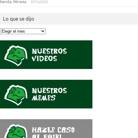
tienda, Miravia
07/12/2022
Lo que se dijo
Lo
que
se
dijo