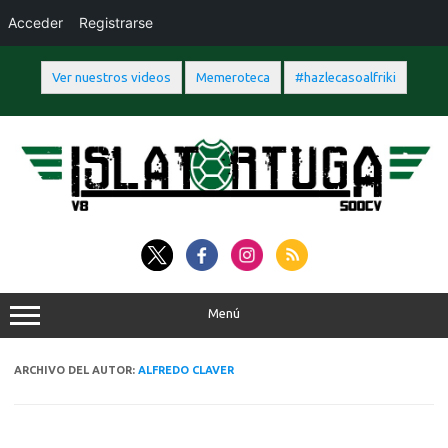
Acceder
Registrarse
Ver nuestros videos
Memeroteca
#hazlecasoalfriki
Saltar
al
contenido
Menú
ARCHIVO DEL AUTOR:
ALFREDO CLAVER