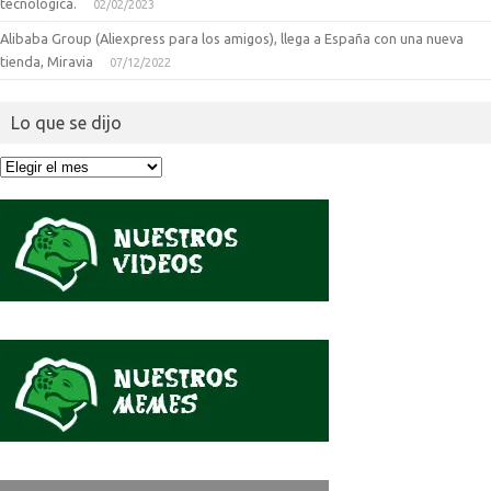
tecnologica.
02/02/2023
Alibaba Group (Aliexpress para los amigos), llega a España con una nueva
tienda, Miravia
07/12/2022
Lo que se dijo
Lo
que
se
dijo