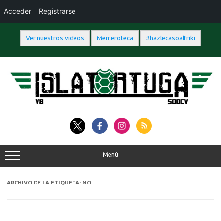
Acceder
Registrarse
Ver nuestros videos
Memeroteca
#hazlecasoalfriki
Saltar
al
contenido
Menú
ARCHIVO DE LA ETIQUETA:
NO