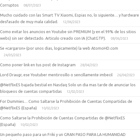
Corruptos
08/07/2023
Mucho cuidado con las Smart TV Xiaomi, Espias no, lo siguiente… y hardware
desfasado de muy mala calidad.
12/06/2023
Como evitar los anuncios en Youtube sin PREMIUM (y en el 99% de los sitios
webs) sin ser detectado. Articulo creado con IA (ChatGTP).
08/06/2023
Se «cargaron» (por unos dias, logicamente) la web AtomoHD.com
24/05/2023
Como poner link en tus post de Instagram
28/04/2023
Lord Draugr, ese Youtuber mentirosillo o sencillamente imbecil
26/04/2023
@NetflixES bajada bestial en Nasdaq Solo un dia mas tarde de anunciar los
bloqueos de cuentas compartidas
12/02/2023
For Dummies… Como Saltarse la Prohibición de Cuentas Compartidas de
@NetflixES (España)
10/02/2023
Como Saltarse la Prohibición de Cuentas Compartidas de @NetflixES
(España)
10/02/2023
Un pequeño paso para un Friki y un GRAN PASO PARA LA HUMANIDAD