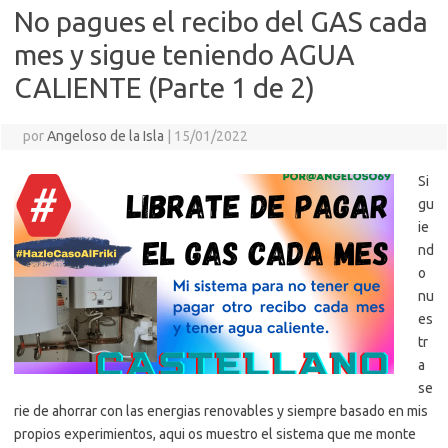
No pagues el recibo del GAS cada
mes y sigue teniendo AGUA
CALIENTE (Parte 1 de 2)
por
Angeloso de la Isla
|
15/01/2022
Si
gu
ie
nd
o
nu
es
tr
a
se
rie de ahorrar con las energias renovables y siempre basado en mis
propios experimientos, aqui os muestro el sistema que me monte