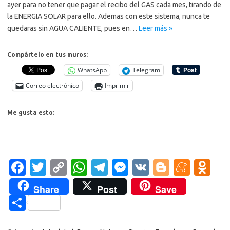
ayer para no tener que pagar el recibo del GAS cada mes, tirando de
la ENERGIA SOLAR para ello. Ademas con este sistema, nunca te
quedaras sin AGUA CALIENTE, pues en…
Leer más »
Compártelo en tus muros:
WhatsApp
Telegram
Correo electrónico
Imprimir
Me gusta esto:
Fa
T
C
W
T
M
V
Bl
M
O
c
w
o
h
el
es
K
o
e
d
Share
Post
Save
e
it
p
at
e
se
g
n
n
C
b
te
y
s
gr
n
g
e
o
o