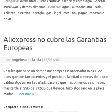
o
r
Li
A
a
g
er
a
kl
m
Categoría:
Actualidad
Buenas Noticias
Ciencia y Tecnologia
General
o
n
p
m
er
m
as
PutaSGAE y demas alimañas
Etiquetas:
agua
,
autoconsumo
,
cada
,
p
caliente
,
electrico
,
energia
,
gas
,
legal
,
mes
,
no
,
pagar
,
renovable
,
k
k
p
e
sn
ar
solar
ik
ti
i
r
Aliexpress no cubre las Garantias
Europeas
por
Angeloso de la Isla
|
13/03/2021
Resulta que hace un tiempo me compre un ordenador miniPC de
esos que son tan potentes y el precio es la mitad o menos de lo que
valdria algo asi en España.El caso es que mas o menos seis meses
mas tarde el SSD de 512GB que llevaba, hizo algo raro en la placa
madre…
Leer más »
Compártelo en tus muros: