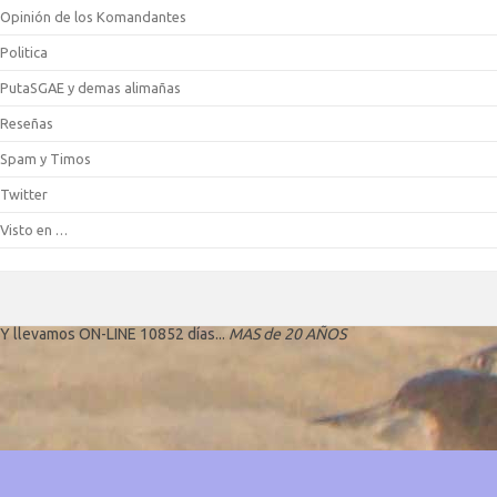
Opinión de los Komandantes
Politica
PutaSGAE y demas alimañas
Reseñas
Spam y Timos
Twitter
Visto en …
Y llevamos ON-LINE 10852 días...
MAS de 20 AÑOS