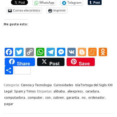
WhatsApp
Telegram
Correo electrónico
Imprimir
Me gusta esto:
Fa
T
C
W
T
M
V
Bl
M
O
c
w
o
h
el
es
K
o
e
d
Share
Post
Save
e
it
p
at
e
se
g
n
n
C
b
te
y
s
gr
n
g
e
o
o
o
r
Li
A
a
g
er
a
kl
m
Categoría:
Ciencia y Tecnologia
Curiosidades
IslaTortuga del Siglo XXI
o
n
p
m
er
m
as
Legal
Spam y Timos
Etiquetas:
alibaba
,
aliexpress
,
caradura
,
p
computadora
,
computer
,
con
,
cubren
,
garantia
,
no
,
ordenador
,
k
k
p
e
sn
ar
pagar
ik
ti