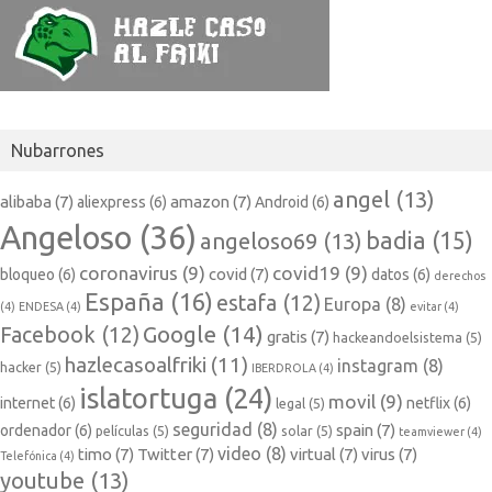
Nubarrones
angel
(13)
alibaba
(7)
amazon
(7)
aliexpress
(6)
Android
(6)
Angeloso
(36)
badia
(15)
angeloso69
(13)
coronavirus
(9)
covid19
(9)
covid
(7)
bloqueo
(6)
datos
(6)
derechos
España
(16)
estafa
(12)
Europa
(8)
(4)
ENDESA
(4)
evitar
(4)
Google
(14)
Facebook
(12)
gratis
(7)
hackeandoelsistema
(5)
hazlecasoalfriki
(11)
instagram
(8)
hacker
(5)
IBERDROLA
(4)
islatortuga
(24)
movil
(9)
internet
(6)
netflix
(6)
legal
(5)
seguridad
(8)
spain
(7)
ordenador
(6)
películas
(5)
solar
(5)
teamviewer
(4)
video
(8)
timo
(7)
Twitter
(7)
virtual
(7)
virus
(7)
Telefónica
(4)
youtube
(13)