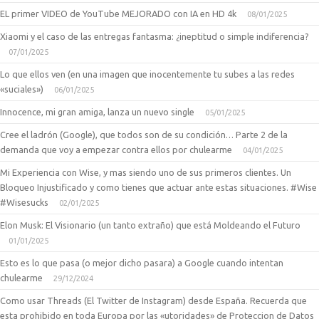
EL primer VIDEO de YouTube MEJORADO con IA en HD 4k
08/01/2025
Xiaomi y el caso de las entregas fantasma: ¿ineptitud o simple indiferencia?
07/01/2025
Lo que ellos ven (en una imagen que inocentemente tu subes a las redes
«suciales»)
06/01/2025
Innocence, mi gran amiga, lanza un nuevo single
05/01/2025
Cree el ladrón (Google), que todos son de su condición… Parte 2 de la
demanda que voy a empezar contra ellos por chulearme
04/01/2025
Mi Experiencia con Wise, y mas siendo uno de sus primeros clientes. Un
Bloqueo Injustificado y como tienes que actuar ante estas situaciones. #Wise
#Wisesucks
02/01/2025
Elon Musk: El Visionario (un tanto extraño) que está Moldeando el Futuro
01/01/2025
Esto es lo que pasa (o mejor dicho pasara) a Google cuando intentan
chulearme
29/12/2024
Como usar Threads (El Twitter de Instagram) desde España. Recuerda que
esta prohibido en toda Europa por las «utoridades» de Proteccion de Datos