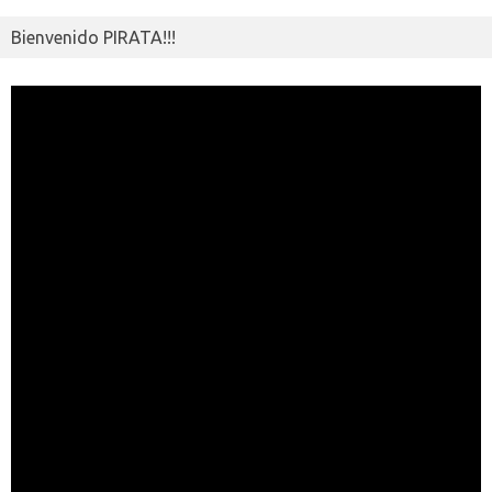
i
r
Bienvenido PIRATA!!!