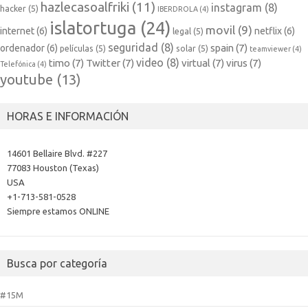
hazlecasoalfriki
(11)
instagram
(8)
hacker
(5)
IBERDROLA
(4)
islatortuga
(24)
movil
(9)
internet
(6)
netflix
(6)
legal
(5)
seguridad
(8)
spain
(7)
ordenador
(6)
películas
(5)
solar
(5)
teamviewer
(4)
video
(8)
timo
(7)
Twitter
(7)
virtual
(7)
virus
(7)
Telefónica
(4)
youtube
(13)
HORAS E INFORMACIÓN
14601 Bellaire Blvd. #227
77083 Houston (Texas)
USA
+1-713-581-0528
Siempre estamos ONLINE
Busca por categoría
#15M