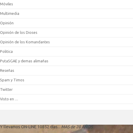
Móviles
Multimedia
Opinión
Opinión de los Dioses
Opinión de los Komandantes
Politica
PutaSGAE y demas alimañas
Reseñas
Spam y Timos
Twitter
Visto en …
Y llevamos ON-LINE 10852 días...
MAS de 20 AÑOS