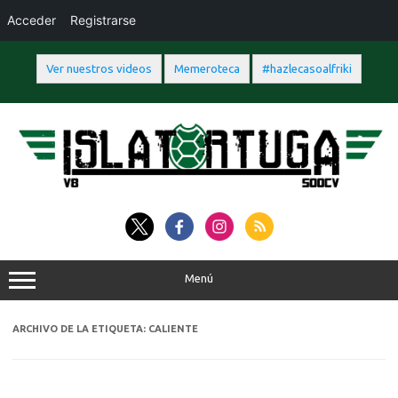
Acceder
Registrarse
Ver nuestros videos
Memeroteca
#hazlecasoalfriki
Saltar
al
contenido
Menú
ARCHIVO DE LA ETIQUETA:
CALIENTE