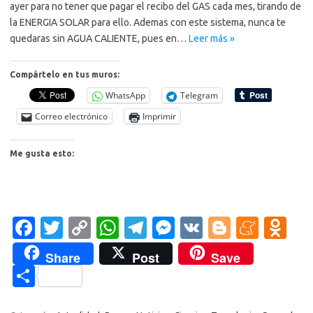
ayer para no tener que pagar el recibo del GAS cada mes, tirando de
la ENERGIA SOLAR para ello. Ademas con este sistema, nunca te
quedaras sin AGUA CALIENTE, pues en…
Leer más »
Compártelo en tus muros:
WhatsApp
Telegram
Correo electrónico
Imprimir
Me gusta esto:
Fa
T
C
W
T
M
V
Bl
M
O
c
w
o
h
el
es
K
o
e
d
Share
Post
Save
e
it
p
at
e
se
g
n
n
C
b
te
y
s
gr
n
g
e
o
o