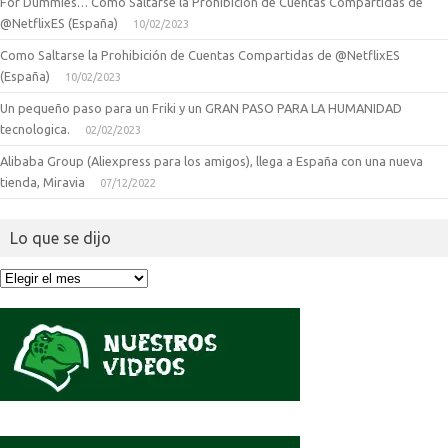
For Dummies… Como Saltarse la Prohibición de Cuentas Compartidas de
@NetflixES (España)
10/02/2023
Como Saltarse la Prohibición de Cuentas Compartidas de @NetflixES
(España)
10/02/2023
Un pequeño paso para un Friki y un GRAN PASO PARA LA HUMANIDAD
tecnologica.
02/02/2023
Alibaba Group (Aliexpress para los amigos), llega a España con una nueva
tienda, Miravia
07/12/2022
Lo que se dijo
Lo
que
se
dijo