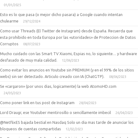
01/01/2025
Esto es lo que pasa (o mejor dicho pasara) a Google cuando intentan
chulearme
29/12/2024
Como usar Threads (El Twitter de Instagram) desde España. Recuerda que
esta prohibido en toda Europa por las «utoridades» de Proteccion de Datos
Corruptos
08/07/2023
Mucho cuidado con las Smart TV Xiaomi, Espias no, lo siguiente… y hardware
desfasado de muy mala calidad.
12/06/2023
Como evitar los anuncios en Youtube sin PREMIUM (y en el 99% de los sitios
webs) sin ser detectado. Articulo creado con IA (ChatGTP).
08/06/2023
Se «cargaron» (por unos dias, logicamente) la web AtomoHD.com
24/05/2023
Como poner link en tus post de Instagram
28/04/2023
Lord Draugr, ese Youtuber mentirosillo o sencillamente imbecil
26/04/2023
@NetflixES bajada bestial en Nasdaq Solo un dia mas tarde de anunciar los
bloqueos de cuentas compartidas
12/02/2023