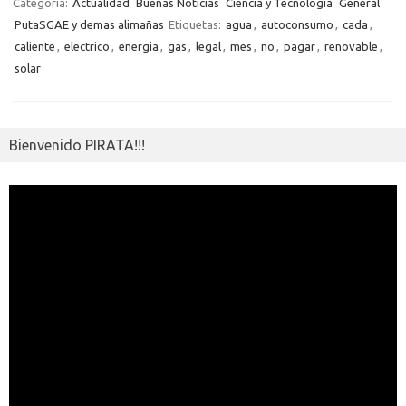
o
r
Li
A
a
g
er
a
kl
m
Categoría:
Actualidad
Buenas Noticias
Ciencia y Tecnologia
General
o
n
p
m
er
m
as
PutaSGAE y demas alimañas
Etiquetas:
agua
,
autoconsumo
,
cada
,
p
caliente
,
electrico
,
energia
,
gas
,
legal
,
mes
,
no
,
pagar
,
renovable
,
k
k
p
e
sn
ar
solar
ik
ti
i
r
Bienvenido PIRATA!!!