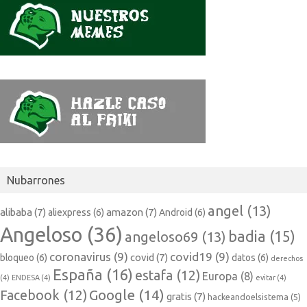
Nubarrones
angel
(13)
alibaba
(7)
amazon
(7)
aliexpress
(6)
Android
(6)
Angeloso
(36)
badia
(15)
angeloso69
(13)
coronavirus
(9)
covid19
(9)
covid
(7)
bloqueo
(6)
datos
(6)
derechos
España
(16)
estafa
(12)
Europa
(8)
(4)
ENDESA
(4)
evitar
(4)
Google
(14)
Facebook
(12)
gratis
(7)
hackeandoelsistema
(5)