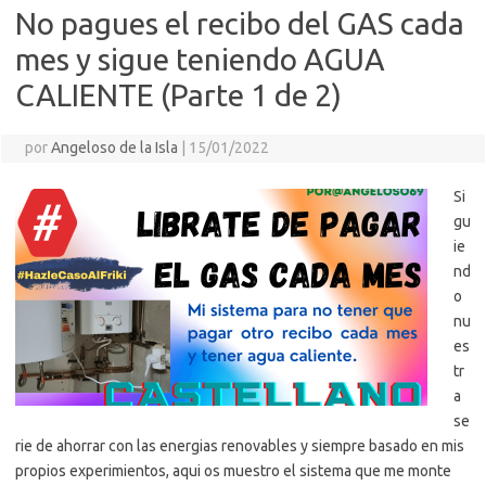
No pagues el recibo del GAS cada
mes y sigue teniendo AGUA
CALIENTE (Parte 1 de 2)
por
Angeloso de la Isla
|
15/01/2022
Si
gu
ie
nd
o
nu
es
tr
a
se
rie de ahorrar con las energias renovables y siempre basado en mis
propios experimientos, aqui os muestro el sistema que me monte