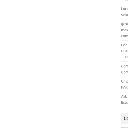
Lord
senc
@Ne
mas
com
For
Cue
10
Com
Com
Un 
PAR
Alib
Esp
L