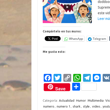
doddooo
Supremu
este vi
Leer má
Compártelo en tus muros:
WhatsApp
Telegram
Me gusta esto:
Fa
T
C
W
T
M
c
w
o
h
el
es
C
Save
e
it
p
at
e
se
o
b
te
y
s
gr
n
m
Categoría:
Actualidad
Humor
Multimedia
Vis
numero
,
numero 1
,
shark
,
style
,
video
,
yout
o
r
Li
A
a
g