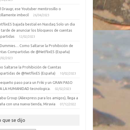
 Draugr, ese Youtuber mentirosillo o
illamente imbecil
26/04/2023
tflixES bajada bestial en Nasdaq Solo un dia
 tarde de anunciar los bloqueos de cuentas
partidas
12/02/2023
 Dummies… Como Saltarse la Prohibición de
ntas Compartidas de @NetflixES (España)
/02/2023
o Saltarse la Prohibición de Cuentas
partidas de @NetflixES (España)
10/02/2023
pequeño paso para un Friki y un GRAN PASO
A LA HUMANIDAD tecnologica.
02/02/2023
aba Group (Aliexpress para los amigos), llega a
aña con una nueva tienda, Miravia
07/12/2022
o que se dijo