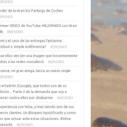
/01/2025
oder de la IA en los Parkings de Coches
/01/2025
primer VIDEO de YouTube MEJORADO con IA en
4k
08/01/2025
mi y el caso de las entregas fantasma:
ptitud o simple indiferencia?
07/01/2025
que ellos ven (en una imagen que inocentemente
ubes a las redes «suciales»)
06/01/2025
cence, mi gran amiga, lanza un nuevo single
/01/2025
 el ladrón (Google), que todos son de su
dición… Parte 2 de la demanda que voy a
ezar contra ellos por chulearme
04/01/2025
Experiencia con Wise, y mas siendo uno de sus
eros clientes. Un Bloqueo Injustificado y como
es que actuar ante estas situaciones. #Wise
sesucks
02/01/2025