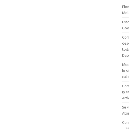
Elon
Mol
Esto
Goo
Com
des
tod
Dat
Muc
lo 
cali
Com
(y e
Arti
Se «
Ato
Com
28