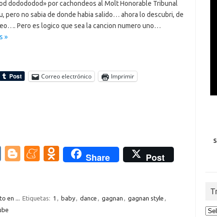
d dodododod» por cachondeos al Molt Honorable Tribunal
, pero no sabia de donde habia salido… ahora lo descubri, de
deo…. Pero es logico que sea la cancion numero uno…
s »
Correo electrónico
Imprimir
S
V
Bl
M
O
Share
Post
K
o
e
d
g
n
n
T
g
e
o
to en ...
Etiquetas:
1
,
baby
,
dance
,
gagnan
,
gagnan style
,
ube
er
a
kl