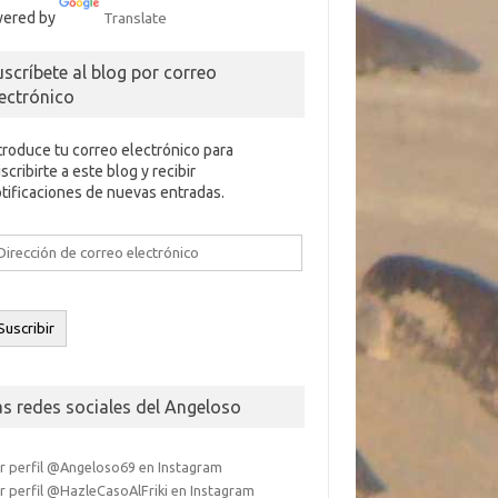
ered by
Translate
uscríbete al blog por correo
lectrónico
troduce tu correo electrónico para
scribirte a este blog y recibir
tificaciones de nuevas entradas.
rección
e
rreo
ectrónico
Suscribir
as redes sociales del Angeloso
r perfil @Angeloso69 en Instagram
r perfil @HazleCasoAlFriki en Instagram