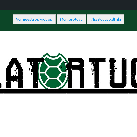
Ver nuestros videos
Memeroteca
#hazlecasoalfriki