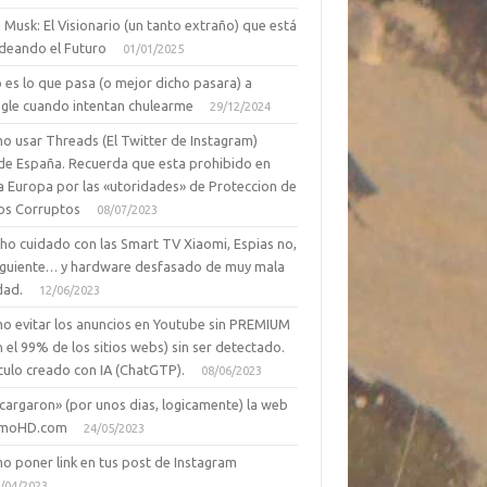
 Musk: El Visionario (un tanto extraño) que está
deando el Futuro
01/01/2025
 es lo que pasa (o mejor dicho pasara) a
gle cuando intentan chulearme
29/12/2024
o usar Threads (El Twitter de Instagram)
de España. Recuerda que esta prohibido en
a Europa por las «utoridades» de Proteccion de
os Corruptos
08/07/2023
ho cuidado con las Smart TV Xiaomi, Espias no,
siguiente… y hardware desfasado de muy mala
dad.
12/06/2023
o evitar los anuncios en Youtube sin PREMIUM
n el 99% de los sitios webs) sin ser detectado.
culo creado con IA (ChatGTP).
08/06/2023
cargaron» (por unos dias, logicamente) la web
moHD.com
24/05/2023
o poner link en tus post de Instagram
/04/2023