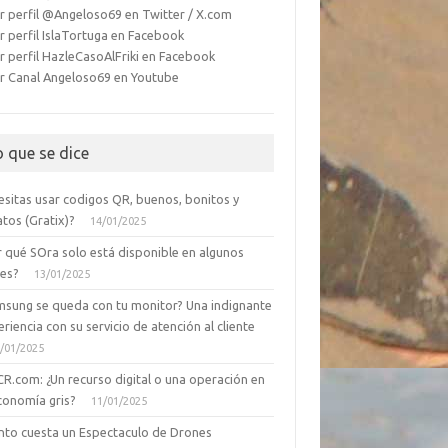
r perfil @Angeloso69 en Twitter / X.com
r perfil IslaTortuga en Facebook
r perfil HazleCasoAlFriki en Facebook
r Canal Angeloso69 en Youtube
o que se dice
esitas usar codigos QR, buenos, bonitos y
tos (Gratix)?
14/01/2025
r qué SOra solo está disponible en algunos
ses?
13/01/2025
msung se queda con tu monitor? Una indignante
riencia con su servicio de atención al cliente
/01/2025
CR.com: ¿Un recurso digital o una operación en
conomía gris?
11/01/2025
nto cuesta un Espectaculo de Drones