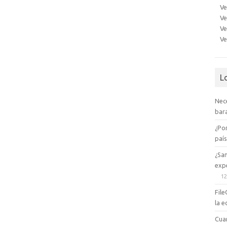
Ve
Ve
Ve
Ve
L
Nec
bara
¿Po
paí
¿Sa
expe
12
File
la e
Cua