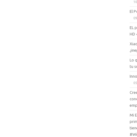
10
El P
09
EL 
HD 
Xiao
¿ine
Lo 
tu s
Inno
05
Cree
con
emp
Mi 
prim
tien
#Wi