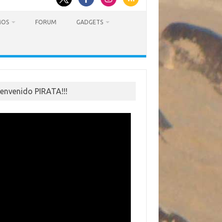
MOS
FORUM
GADGETS
ienvenido PIRATA!!!