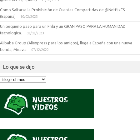
10/02/2023
Como Saltarse la Prohibición de Cuentas Compartidas de @NetflixES
(España)
10/02/2023
Un pequeño paso para un Friki y un GRAN PASO PARA LA HUMANIDAD
tecnologica.
02/02/2023
Alibaba Group (Aliexpress para los amigos), llega a España con una nueva
tienda, Miravia
07/12/2022
Lo que se dijo
Lo
que
se
dijo