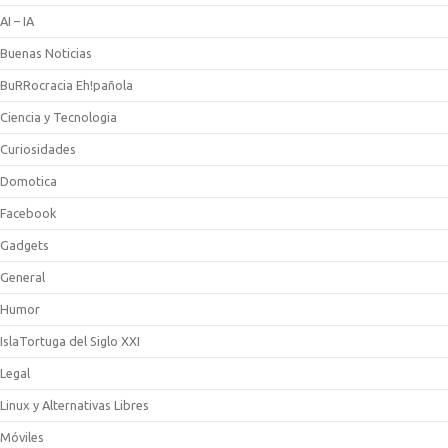
AI – IA
Buenas Noticias
BuRRocracia Eh!pañola
Ciencia y Tecnologia
Curiosidades
Domotica
Facebook
Gadgets
General
Humor
IslaTortuga del Siglo XXI
Legal
Linux y Alternativas Libres
Móviles