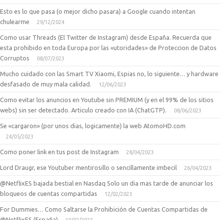
Esto es lo que pasa (o mejor dicho pasara) a Google cuando intentan
chulearme
29/12/2024
Como usar Threads (El Twitter de Instagram) desde España. Recuerda que
esta prohibido en toda Europa por las «utoridades» de Proteccion de Datos
Corruptos
08/07/2023
Mucho cuidado con las Smart TV Xiaomi, Espias no, lo siguiente… y hardware
desfasado de muy mala calidad.
12/06/2023
Como evitar los anuncios en Youtube sin PREMIUM (y en el 99% de los sitios
webs) sin ser detectado. Articulo creado con IA (ChatGTP).
08/06/2023
Se «cargaron» (por unos dias, logicamente) la web AtomoHD.com
24/05/2023
Como poner link en tus post de Instagram
28/04/2023
Lord Draugr, ese Youtuber mentirosillo o sencillamente imbecil
26/04/2023
@NetflixES bajada bestial en Nasdaq Solo un dia mas tarde de anunciar los
bloqueos de cuentas compartidas
12/02/2023
For Dummies… Como Saltarse la Prohibición de Cuentas Compartidas de
@NetflixES (España)