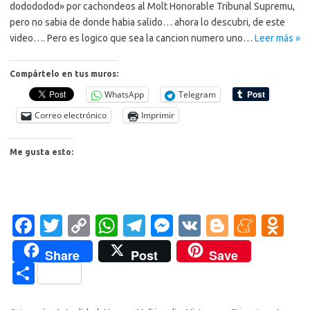
dodododod» por cachondeos al Molt Honorable Tribunal Supremu,
pero no sabia de donde habia salido… ahora lo descubri, de este
video…. Pero es logico que sea la cancion numero uno…
Leer más »
Compártelo en tus muros:
WhatsApp
Telegram
Correo electrónico
Imprimir
Me gusta esto:
Fa
T
C
W
T
M
V
Bl
M
O
c
w
o
h
el
es
K
o
e
d
Share
Post
Save
e
it
p
at
e
se
g
n
n
C
b
te
y
s
gr
n
g
e
o
o