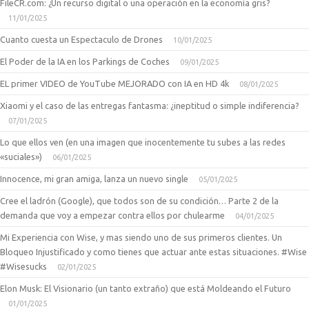
FileCR.com: ¿Un recurso digital o una operación en la economía gris?
11/01/2025
Cuanto cuesta un Espectaculo de Drones
10/01/2025
El Poder de la IA en los Parkings de Coches
09/01/2025
EL primer VIDEO de YouTube MEJORADO con IA en HD 4k
08/01/2025
Xiaomi y el caso de las entregas fantasma: ¿ineptitud o simple indiferencia?
07/01/2025
Lo que ellos ven (en una imagen que inocentemente tu subes a las redes
«suciales»)
06/01/2025
Innocence, mi gran amiga, lanza un nuevo single
05/01/2025
Cree el ladrón (Google), que todos son de su condición… Parte 2 de la
demanda que voy a empezar contra ellos por chulearme
04/01/2025
Mi Experiencia con Wise, y mas siendo uno de sus primeros clientes. Un
Bloqueo Injustificado y como tienes que actuar ante estas situaciones. #Wise
#Wisesucks
02/01/2025
Elon Musk: El Visionario (un tanto extraño) que está Moldeando el Futuro
01/01/2025