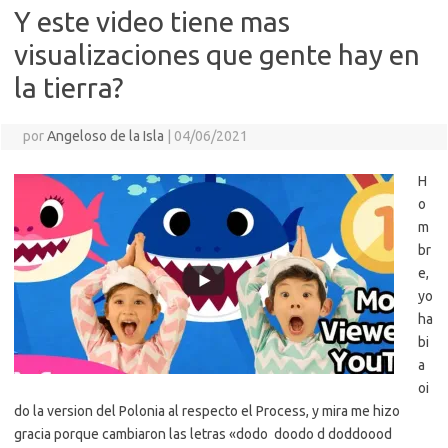
Y este video tiene mas
visualizaciones que gente hay en
la tierra?
por
Angeloso de la Isla
|
04/06/2021
H
o
m
br
e,
yo
ha
bi
a
oi
do la version del Polonia al respecto el Process, y mira me hizo
gracia porque cambiaron las letras «dodo doodo d doddoood