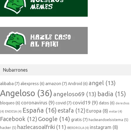
Nubarrones
angel
(13)
alibaba
(7)
amazon
(7)
aliexpress
(6)
Android
(6)
Angeloso
(36)
badia
(15)
angeloso69
(13)
coronavirus
(9)
covid19
(9)
covid
(7)
bloqueo
(6)
datos
(6)
derechos
España
(16)
estafa
(12)
Europa
(8)
(4)
ENDESA
(4)
evitar
(4)
Google
(14)
Facebook
(12)
gratis
(7)
hackeandoelsistema
(5)
hazlecasoalfriki
(11)
instagram
(8)
hacker
(5)
IBERDROLA
(4)