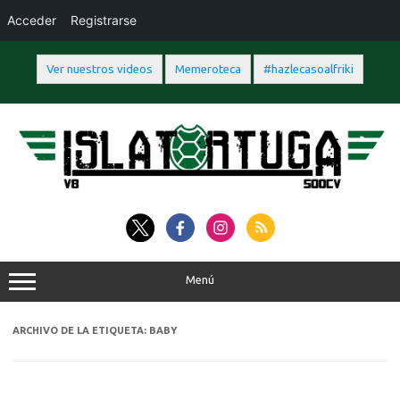
Acceder
Registrarse
Ver nuestros videos
Memeroteca
#hazlecasoalfriki
Saltar
al
contenido
Menú
ARCHIVO DE LA ETIQUETA:
BABY