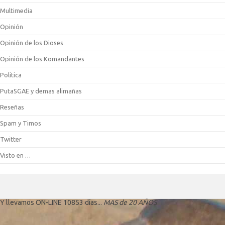
Multimedia
Opinión
Opinión de los Dioses
Opinión de los Komandantes
Politica
PutaSGAE y demas alimañas
Reseñas
Spam y Timos
Twitter
Visto en …
Y llevamos ON-LINE 10853 días...
MAS de 20 AÑOS