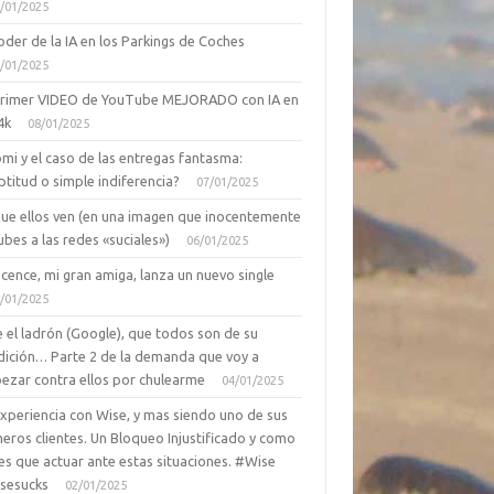
/01/2025
oder de la IA en los Parkings de Coches
/01/2025
primer VIDEO de YouTube MEJORADO con IA en
4k
08/01/2025
mi y el caso de las entregas fantasma:
ptitud o simple indiferencia?
07/01/2025
que ellos ven (en una imagen que inocentemente
ubes a las redes «suciales»)
06/01/2025
cence, mi gran amiga, lanza un nuevo single
/01/2025
 el ladrón (Google), que todos son de su
dición… Parte 2 de la demanda que voy a
ezar contra ellos por chulearme
04/01/2025
Experiencia con Wise, y mas siendo uno de sus
eros clientes. Un Bloqueo Injustificado y como
es que actuar ante estas situaciones. #Wise
sesucks
02/01/2025