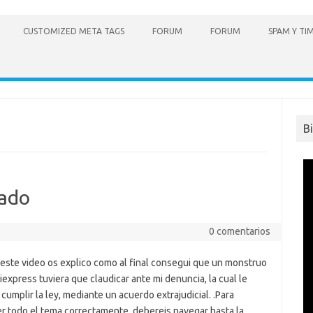
CUSTOMIZED META TAGS
FORUM
FORUM
SPAM Y TI
B
nado
0 comentarios
 este video os explico como al final consegui que un monstruo
express tuviera que claudicar ante mi denuncia, la cual le
 cumplir la ley, mediante un acuerdo extrajudicial. .Para
r todo el tema correctamente, debereis navegar hasta la