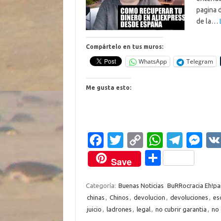
pagina 
de la…
Compártelo en tus muros:
WhatsApp
Telegram
Me gusta esto:
Fa
T
C
W
T
M
c
w
o
h
el
es
C
Save
e
it
p
at
e
se
o
b
te
y
s
gr
n
m
Categoría:
Buenas Noticias
BuRRocracia Eh!pa
chinas
,
Chinos
,
devolucion
,
devoluciones
,
es
o
r
Li
A
a
g
p
juicio
,
ladrones
,
legal
,
no cubrir garantia
,
no 
o
n
p
m
er