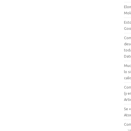
Elon
Mol
Esto
Goo
Com
des
tod
Dat
Muc
lo 
cali
Com
(y e
Arti
Se «
Ato
Com
28