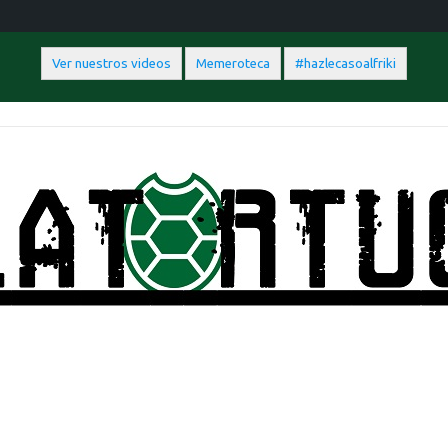
Ver nuestros videos
Memeroteca
#hazlecasoalfriki