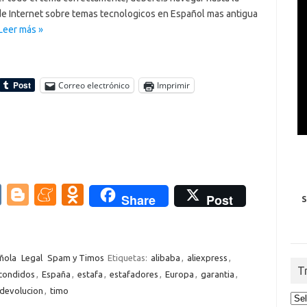
de Internet sobre temas tecnologicos en Español mas antigua
Leer más »
Correo electrónico
Imprimir
V
Bl
M
O
Share
Post
S
K
o
e
d
g
n
n
g
e
o
ñola
Legal
Spam y Timos
Etiquetas:
alibaba
,
aliexpress
,
T
condidos
,
España
,
estafa
,
estafadores
,
Europa
,
garantia
,
er
a
kl
devolucion
,
timo
m
as