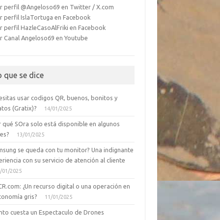
r perfil @Angeloso69 en Twitter / X.com
r perfil IslaTortuga en Facebook
r perfil HazleCasoAlFriki en Facebook
r Canal Angeloso69 en Youtube
o que se dice
esitas usar codigos QR, buenos, bonitos y
tos (Gratix)?
14/01/2025
r qué SOra solo está disponible en algunos
ses?
13/01/2025
msung se queda con tu monitor? Una indignante
riencia con su servicio de atención al cliente
/01/2025
CR.com: ¿Un recurso digital o una operación en
conomía gris?
11/01/2025
nto cuesta un Espectaculo de Drones