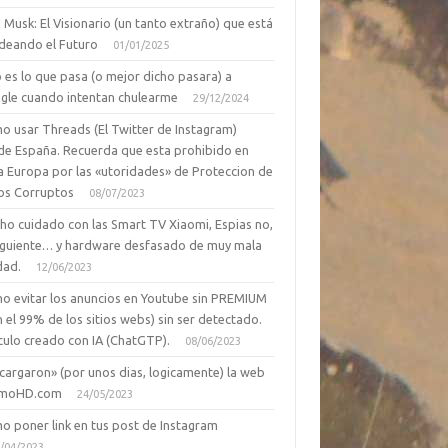
 Musk: El Visionario (un tanto extraño) que está
deando el Futuro
01/01/2025
 es lo que pasa (o mejor dicho pasara) a
gle cuando intentan chulearme
29/12/2024
o usar Threads (El Twitter de Instagram)
de España. Recuerda que esta prohibido en
a Europa por las «utoridades» de Proteccion de
os Corruptos
08/07/2023
ho cuidado con las Smart TV Xiaomi, Espias no,
siguiente… y hardware desfasado de muy mala
dad.
12/06/2023
o evitar los anuncios en Youtube sin PREMIUM
n el 99% de los sitios webs) sin ser detectado.
culo creado con IA (ChatGTP).
08/06/2023
cargaron» (por unos dias, logicamente) la web
moHD.com
24/05/2023
o poner link en tus post de Instagram
/04/2023