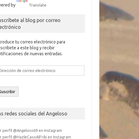
ered by
Translate
uscríbete al blog por correo
lectrónico
troduce tu correo electrónico para
scribirte a este blog y recibir
tificaciones de nuevas entradas.
rección
e
rreo
ectrónico
Suscribir
as redes sociales del Angeloso
r perfil @Angeloso69 en Instagram
r perfil @HazleCasoAlFriki en Instagram