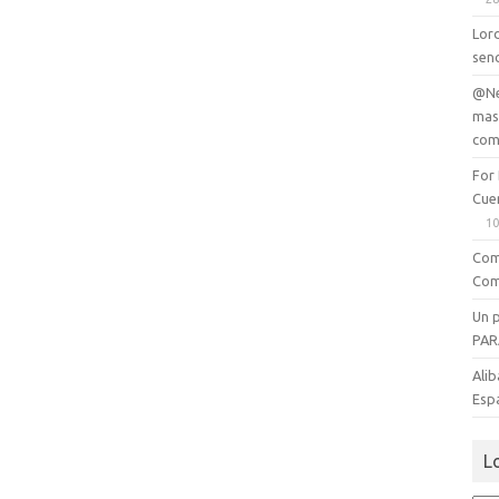
Lord
senc
@Ne
mas
com
For
Cue
10
Com
Com
Un 
PAR
Alib
Esp
L