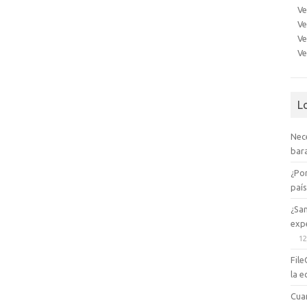
Ve
Ve
Ve
Ve
L
Nec
bara
¿Po
paí
¿Sa
expe
12
File
la e
Cua