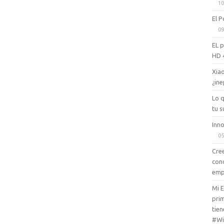
10
El P
09
EL 
HD 
Xiao
¿ine
Lo 
tu s
Inno
05
Cree
con
emp
Mi 
prim
tien
#Wi