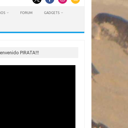
MOS
FORUM
GADGETS
ienvenido PIRATA!!!