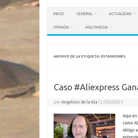
INICIO
GENERAL
ACTUALIDAD
OPINIÓN
MULTIMEDIA
ARCHIVO DE LA ETIQUETA:
ESTAFADORES
Caso #Aliexpress Ga
por
Angeloso de la Isla
|
27/05/2021
Aqui en
como Ali
obligo a
entende