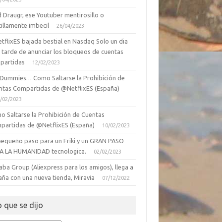
 Draugr, ese Youtuber mentirosillo o
illamente imbecil
26/04/2023
tflixES bajada bestial en Nasdaq Solo un dia
 tarde de anunciar los bloqueos de cuentas
partidas
12/02/2023
 Dummies… Como Saltarse la Prohibición de
ntas Compartidas de @NetflixES (España)
/02/2023
o Saltarse la Prohibición de Cuentas
partidas de @NetflixES (España)
10/02/2023
pequeño paso para un Friki y un GRAN PASO
A LA HUMANIDAD tecnologica.
02/02/2023
aba Group (Aliexpress para los amigos), llega a
aña con una nueva tienda, Miravia
07/12/2022
o que se dijo