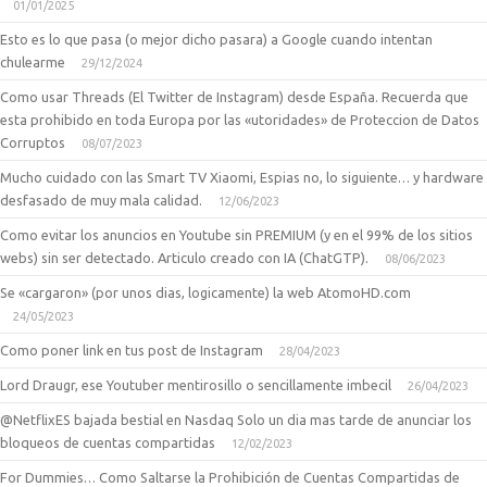
01/01/2025
Esto es lo que pasa (o mejor dicho pasara) a Google cuando intentan
chulearme
29/12/2024
Como usar Threads (El Twitter de Instagram) desde España. Recuerda que
esta prohibido en toda Europa por las «utoridades» de Proteccion de Datos
Corruptos
08/07/2023
Mucho cuidado con las Smart TV Xiaomi, Espias no, lo siguiente… y hardware
desfasado de muy mala calidad.
12/06/2023
Como evitar los anuncios en Youtube sin PREMIUM (y en el 99% de los sitios
webs) sin ser detectado. Articulo creado con IA (ChatGTP).
08/06/2023
Se «cargaron» (por unos dias, logicamente) la web AtomoHD.com
24/05/2023
Como poner link en tus post de Instagram
28/04/2023
Lord Draugr, ese Youtuber mentirosillo o sencillamente imbecil
26/04/2023
@NetflixES bajada bestial en Nasdaq Solo un dia mas tarde de anunciar los
bloqueos de cuentas compartidas
12/02/2023
For Dummies… Como Saltarse la Prohibición de Cuentas Compartidas de