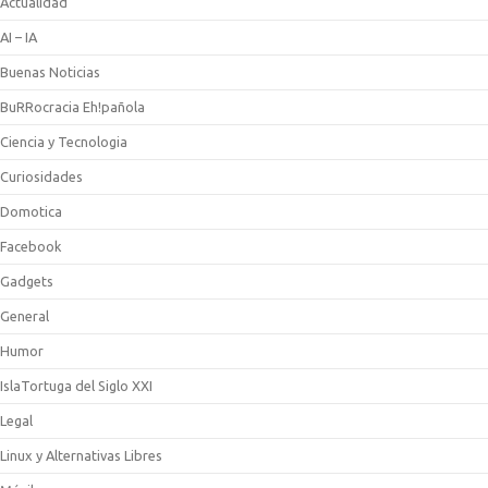
Actualidad
AI – IA
Buenas Noticias
BuRRocracia Eh!pañola
Ciencia y Tecnologia
Curiosidades
Domotica
Facebook
Gadgets
General
Humor
IslaTortuga del Siglo XXI
Legal
Linux y Alternativas Libres