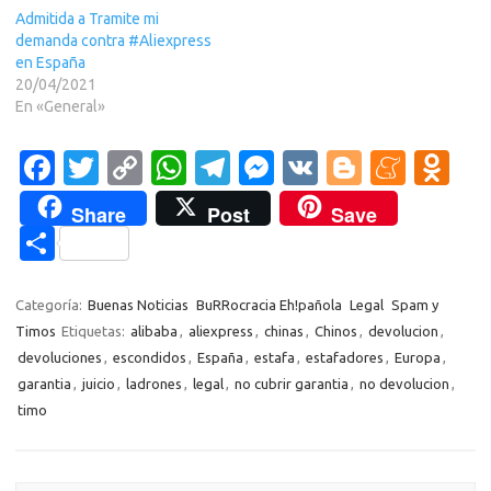
Admitida a Tramite mi
demanda contra #Aliexpress
en España
20/04/2021
En «General»
Fa
T
C
W
T
M
V
Bl
M
O
c
w
o
h
el
es
K
o
e
d
Share
Post
Save
e
it
p
at
e
se
g
n
n
C
b
te
y
s
gr
n
g
e
o
o
o
r
Li
A
a
g
er
a
kl
m
Categoría:
Buenas Noticias
BuRRocracia Eh!pañola
Legal
Spam y
o
n
p
m
er
m
as
Timos
Etiquetas:
alibaba
,
aliexpress
,
chinas
,
Chinos
,
devolucion
,
p
devoluciones
,
escondidos
,
España
,
estafa
,
estafadores
,
Europa
,
k
k
p
e
sn
ar
garantia
,
juicio
,
ladrones
,
legal
,
no cubrir garantia
,
no devolucion
,
ik
ti
timo
i
r