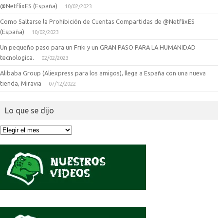
@NetflixES (España)
10/02/2023
Como Saltarse la Prohibición de Cuentas Compartidas de @NetflixES
(España)
10/02/2023
Un pequeño paso para un Friki y un GRAN PASO PARA LA HUMANIDAD
tecnologica.
02/02/2023
Alibaba Group (Aliexpress para los amigos), llega a España con una nueva
tienda, Miravia
07/12/2022
Lo que se dijo
Lo
que
se
dijo