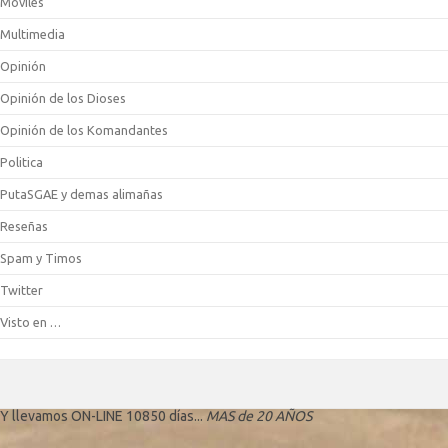
Móviles
Multimedia
Opinión
Opinión de los Dioses
Opinión de los Komandantes
Politica
PutaSGAE y demas alimañas
Reseñas
Spam y Timos
Twitter
Visto en …
Y llevamos ON-LINE 10850 días...
MAS de 20 AÑOS