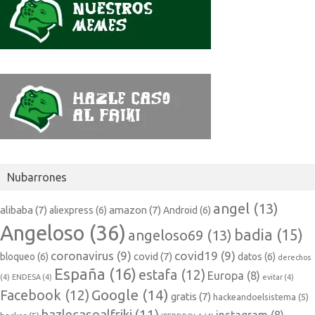
Nubarrones
angel
(13)
alibaba
(7)
amazon
(7)
aliexpress
(6)
Android
(6)
Angeloso
(36)
badia
(15)
angeloso69
(13)
coronavirus
(9)
covid19
(9)
covid
(7)
bloqueo
(6)
datos
(6)
derechos
España
(16)
estafa
(12)
Europa
(8)
(4)
ENDESA
(4)
evitar
(4)
Google
(14)
Facebook
(12)
gratis
(7)
hackeandoelsistema
(5)
hazlecasoalfriki
(11)