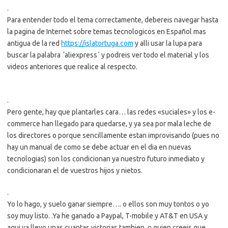
.
Para entender todo el tema correctamente, debereis navegar hasta
la pagina de Internet sobre temas tecnologicos en Español mas
antigua de la red
https://islatortuga.com
y alli usar la lupa para
buscar la palabra ´aliexpress´ y podreis ver todo el material y los
videos anteriores que realice al respecto.
.
Pero gente, hay que plantarles cara… las redes «suciales» y los e-
commerce han llegado para quedarse, y ya sea por mala leche de
los directores o porque sencillamente estan improvisando (pues no
hay un manual de como se debe actuar en el dia en nuevas
tecnologias) son los condicionan ya nuestro futuro inmediato y
condicionaran el de vuestros hijos y nietos.
.
Yo lo hago, y suelo ganar siempre…. o ellos son muy tontos o yo
soy muy listo. .Ya he ganado a Paypal, T-mobile y AT&T en USA y
aqui ya llevo unas cuantas victorias tambien, o quien creeis que