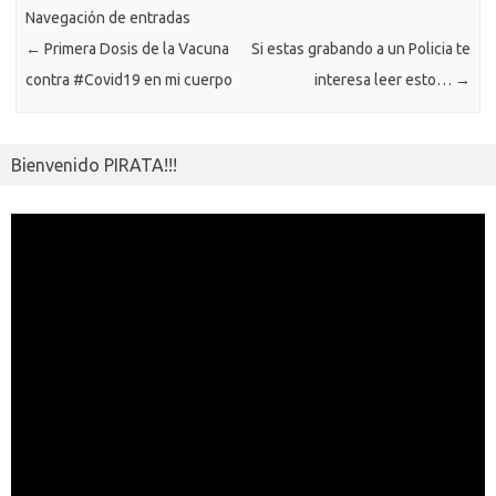
Navegación de entradas
←
Primera Dosis de la Vacuna
Si estas grabando a un Policia te
contra #Covid19 en mi cuerpo
interesa leer esto…
→
Bienvenido PIRATA!!!