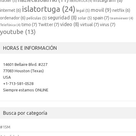
instagram
(8)
hacker
(5)
IBERDROLA
(4)
islatortuga
(24)
movil
(9)
internet
(6)
netflix
(6)
legal
(5)
seguridad
(8)
spain
(7)
ordenador
(6)
películas
(5)
solar
(5)
teamviewer
(4)
video
(8)
timo
(7)
Twitter
(7)
virtual
(7)
virus
(7)
Telefónica
(4)
youtube
(13)
HORAS E INFORMACIÓN
14601 Bellaire Blvd. #227
77083 Houston (Texas)
USA
+1-713-581-0528
Siempre estamos ONLINE
Busca por categoría
#15M