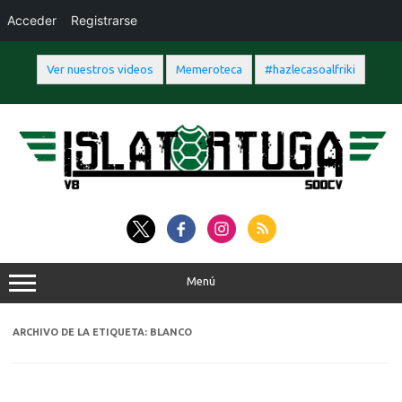
Acceder
Registrarse
Ver nuestros videos
Memeroteca
#hazlecasoalfriki
Saltar
al
contenido
Menú
ARCHIVO DE LA ETIQUETA:
BLANCO