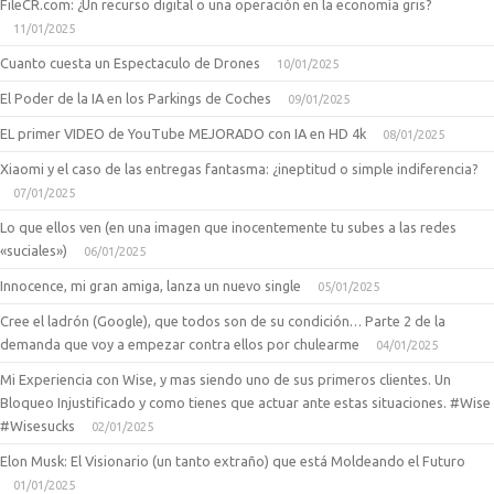
FileCR.com: ¿Un recurso digital o una operación en la economía gris?
11/01/2025
Cuanto cuesta un Espectaculo de Drones
10/01/2025
El Poder de la IA en los Parkings de Coches
09/01/2025
EL primer VIDEO de YouTube MEJORADO con IA en HD 4k
08/01/2025
Xiaomi y el caso de las entregas fantasma: ¿ineptitud o simple indiferencia?
07/01/2025
Lo que ellos ven (en una imagen que inocentemente tu subes a las redes
«suciales»)
06/01/2025
Innocence, mi gran amiga, lanza un nuevo single
05/01/2025
Cree el ladrón (Google), que todos son de su condición… Parte 2 de la
demanda que voy a empezar contra ellos por chulearme
04/01/2025
Mi Experiencia con Wise, y mas siendo uno de sus primeros clientes. Un
Bloqueo Injustificado y como tienes que actuar ante estas situaciones. #Wise
#Wisesucks
02/01/2025
Elon Musk: El Visionario (un tanto extraño) que está Moldeando el Futuro
01/01/2025