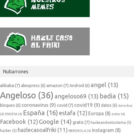
Nubarrones
angel
(13)
alibaba
(7)
amazon
(7)
aliexpress
(6)
Android
(6)
Angeloso
(36)
badia
(15)
angeloso69
(13)
coronavirus
(9)
covid19
(9)
covid
(7)
bloqueo
(6)
datos
(6)
derechos
España
(16)
estafa
(12)
Europa
(8)
(4)
ENDESA
(4)
evitar
(4)
Google
(14)
Facebook
(12)
gratis
(7)
hackeandoelsistema
(5)
hazlecasoalfriki
(11)
instagram
(8)
hacker
(5)
IBERDROLA
(4)