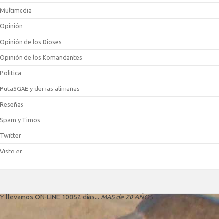
Multimedia
Opinión
Opinión de los Dioses
Opinión de los Komandantes
Politica
PutaSGAE y demas alimañas
Reseñas
Spam y Timos
Twitter
Visto en …
Y llevamos ON-LINE 10852 días...
MAS de 20 AÑOS