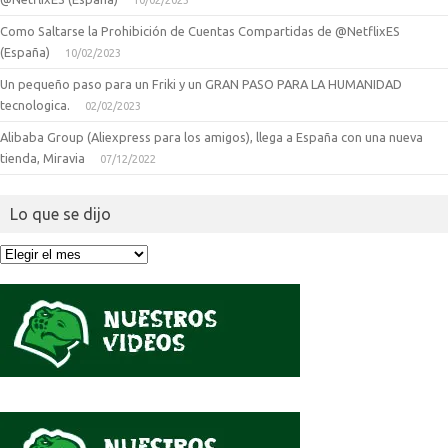
10/02/2023
Como Saltarse la Prohibición de Cuentas Compartidas de @NetflixES
(España)
10/02/2023
Un pequeño paso para un Friki y un GRAN PASO PARA LA HUMANIDAD
tecnologica.
02/02/2023
Alibaba Group (Aliexpress para los amigos), llega a España con una nueva
tienda, Miravia
07/12/2022
Lo que se dijo
Lo
que
se
dijo