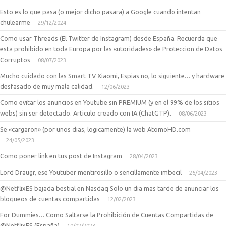
Esto es lo que pasa (o mejor dicho pasara) a Google cuando intentan
chulearme
29/12/2024
Como usar Threads (El Twitter de Instagram) desde España. Recuerda que
esta prohibido en toda Europa por las «utoridades» de Proteccion de Datos
Corruptos
08/07/2023
Mucho cuidado con las Smart TV Xiaomi, Espias no, lo siguiente… y hardware
desfasado de muy mala calidad.
12/06/2023
Como evitar los anuncios en Youtube sin PREMIUM (y en el 99% de los sitios
webs) sin ser detectado. Articulo creado con IA (ChatGTP).
08/06/2023
Se «cargaron» (por unos dias, logicamente) la web AtomoHD.com
24/05/2023
Como poner link en tus post de Instagram
28/04/2023
Lord Draugr, ese Youtuber mentirosillo o sencillamente imbecil
26/04/2023
@NetflixES bajada bestial en Nasdaq Solo un dia mas tarde de anunciar los
bloqueos de cuentas compartidas
12/02/2023
For Dummies… Como Saltarse la Prohibición de Cuentas Compartidas de
@NetflixES (España)