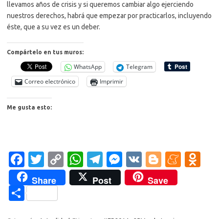
llevamos años de crisis y si queremos cambiar algo ejerciendo
nuestros derechos, habrá que empezar por practicarlos, incluyendo
éste, que a su vez es un deber.
Compártelo en tus muros:
WhatsApp
Telegram
Correo electrónico
Imprimir
Me gusta esto:
Fa
T
C
W
T
M
V
Bl
M
O
c
w
o
h
el
es
K
o
e
d
Share
Post
Save
e
it
p
at
e
se
g
n
n
C
b
te
y
s
gr
n
g
e
o
o