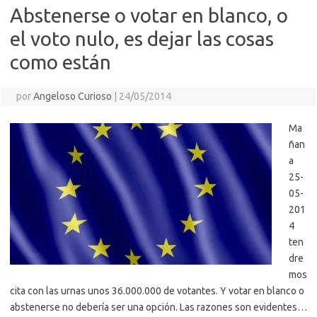
Abstenerse o votar en blanco, o
el voto nulo, es dejar las cosas
como están
por
Angeloso Curioso
|
24/05/2014
Ma
ñan
a
25-
05-
201
4
ten
dre
mos
cita con las urnas unos 36.000.000 de votantes. Y votar en blanco o
abstenerse no debería ser una opción. Las razones son evidentes…