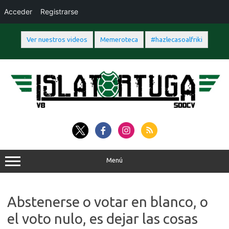
Acceder
Registrarse
Ver nuestros videos
Memeroteca
#hazlecasoalfriki
Saltar
al
contenido
Menú
Abstenerse o votar en blanco, o
el voto nulo, es dejar las cosas