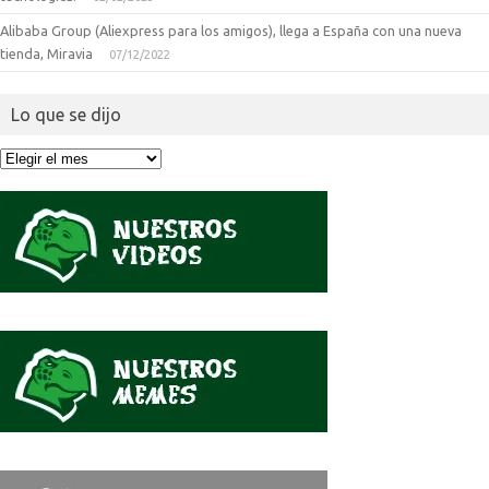
Alibaba Group (Aliexpress para los amigos), llega a España con una nueva
tienda, Miravia
07/12/2022
Lo que se dijo
Lo
que
se
dijo