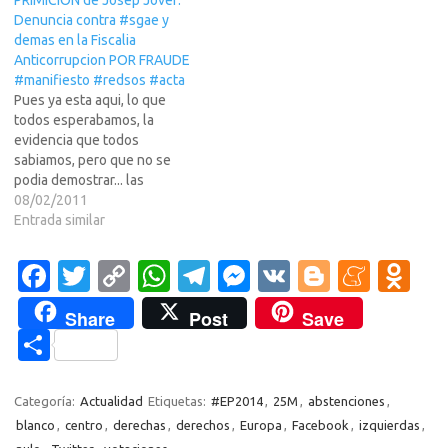
asi, se pide que NO VOTES
Denuncia contra #sgae y
PP, PSOE…
demas en la Fiscalia
Anticorrupcion POR FRAUDE
#manifiesto #redsos #acta
Pues ya esta aqui, lo que
todos esperabamos, la
evidencia que todos
sabiamos, pero que no se
podia demostrar... las
entidades de gestion roban.
08/02/2011
Parece ser que las mismas,
Entrada similar
no estando todavia
contentas de lo que ya roban
Fa
T
C
W
T
M
V
Bl
M
O
por el canon, hicieron firmar
c
w
o
h
el
es
K
o
e
d
al gobierno con "talante" de
Share
Post
Save
Shoemaker una…
e
it
p
at
e
se
g
n
n
C
b
te
y
s
gr
n
g
e
o
o
o
r
Li
A
a
g
er
a
kl
m
Categoría:
Actualidad
Etiquetas:
#EP2014
,
25M
,
abstenciones
,
o
n
p
m
er
m
as
blanco
,
centro
,
derechas
,
derechos
,
Europa
,
Facebook
,
izquierdas
,
p