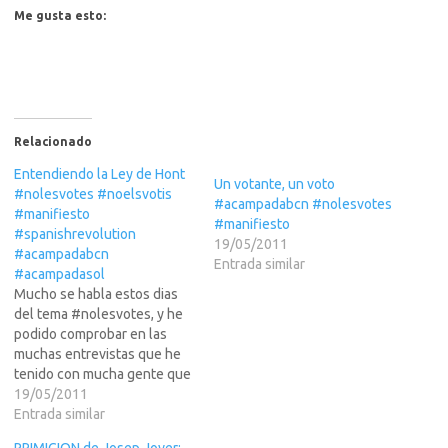
Me gusta esto:
Relacionado
Entendiendo la Ley de Hont
Un votante, un voto
#nolesvotes #noelsvotis
#acampadabcn #nolesvotes
#manifiesto
#manifiesto
#spanishrevolution
19/05/2011
#acampadabcn
Entrada similar
#acampadasol
Mucho se habla estos dias
del tema #nolesvotes, y he
podido comprobar en las
muchas entrevistas que he
tenido con mucha gente que
todo el mundo anda liado
19/05/2011
con que no les votes busca
Entrada similar
que la gente no vote, y no es
PRIMICION de Josep Jover: