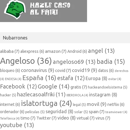
Nubarrones
angel
(13)
alibaba
(7)
amazon
(7)
aliexpress
(6)
Android
(6)
Angeloso
(36)
badia
(15)
angeloso69
(13)
coronavirus
(9)
covid19
(9)
covid
(7)
bloqueo
(6)
datos
(6)
derechos
España
(16)
estafa
(12)
Europa
(8)
(4)
ENDESA
(4)
evitar
(4)
Google
(14)
Facebook
(12)
gratis
(7)
hackeandoelsistema
(5)
hazlecasoalfriki
(11)
instagram
(8)
hacker
(5)
IBERDROLA
(4)
islatortuga
(24)
movil
(9)
internet
(6)
netflix
(6)
legal
(5)
seguridad
(8)
spain
(7)
ordenador
(6)
películas
(5)
solar
(5)
teamviewer
(4)
video
(8)
timo
(7)
Twitter
(7)
virtual
(7)
virus
(7)
Telefónica
(4)
youtube
(13)