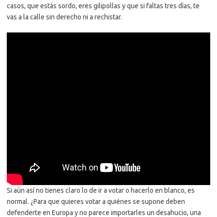
casos, que estás sordo, eres gilipollas y que si faltas tres días, te
vas a la calle sin derecho ni a rechistar.
Si aún así no tienes claro lo de ir a votar o hacerlo en blanco, es
normal. ¿Para que quieres votar a quiénes se supone deben
defenderte en Europa y no parece importarles un desahucio, una