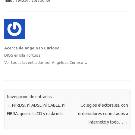
nulo
,
Twitter
,
votaciones
k
k
p
e
sn
ar
ik
ti
i
r
Acerca de Angeloso Curioso
DIOS en Isla Tortuga
Ver todas las entradas por Angeloso Curioso
→
Navegación de entradas
←
Ni RDSI, ni ADSL, ni CABLE, ni
Colegios electorales, con
FIBRA, quiero LLCD y nada más
ordenadores conectados a
Interneté y todo…
→