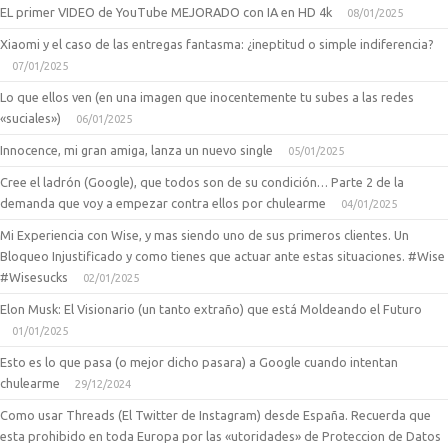
EL primer VIDEO de YouTube MEJORADO con IA en HD 4k
08/01/2025
Xiaomi y el caso de las entregas fantasma: ¿ineptitud o simple indiferencia?
07/01/2025
Lo que ellos ven (en una imagen que inocentemente tu subes a las redes
«suciales»)
06/01/2025
Innocence, mi gran amiga, lanza un nuevo single
05/01/2025
Cree el ladrón (Google), que todos son de su condición… Parte 2 de la
demanda que voy a empezar contra ellos por chulearme
04/01/2025
Mi Experiencia con Wise, y mas siendo uno de sus primeros clientes. Un
Bloqueo Injustificado y como tienes que actuar ante estas situaciones. #Wise
#Wisesucks
02/01/2025
Elon Musk: El Visionario (un tanto extraño) que está Moldeando el Futuro
01/01/2025
Esto es lo que pasa (o mejor dicho pasara) a Google cuando intentan
chulearme
29/12/2024
Como usar Threads (El Twitter de Instagram) desde España. Recuerda que
esta prohibido en toda Europa por las «utoridades» de Proteccion de Datos