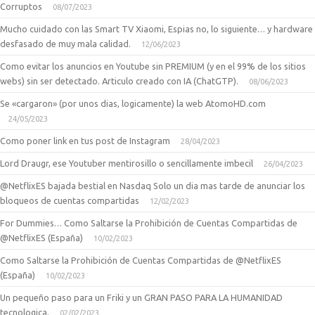
Corruptos
08/07/2023
Mucho cuidado con las Smart TV Xiaomi, Espias no, lo siguiente… y hardware
desfasado de muy mala calidad.
12/06/2023
Como evitar los anuncios en Youtube sin PREMIUM (y en el 99% de los sitios
webs) sin ser detectado. Articulo creado con IA (ChatGTP).
08/06/2023
Se «cargaron» (por unos dias, logicamente) la web AtomoHD.com
24/05/2023
Como poner link en tus post de Instagram
28/04/2023
Lord Draugr, ese Youtuber mentirosillo o sencillamente imbecil
26/04/2023
@NetflixES bajada bestial en Nasdaq Solo un dia mas tarde de anunciar los
bloqueos de cuentas compartidas
12/02/2023
For Dummies… Como Saltarse la Prohibición de Cuentas Compartidas de
@NetflixES (España)
10/02/2023
Como Saltarse la Prohibición de Cuentas Compartidas de @NetflixES
(España)
10/02/2023
Un pequeño paso para un Friki y un GRAN PASO PARA LA HUMANIDAD
tecnologica.
02/02/2023