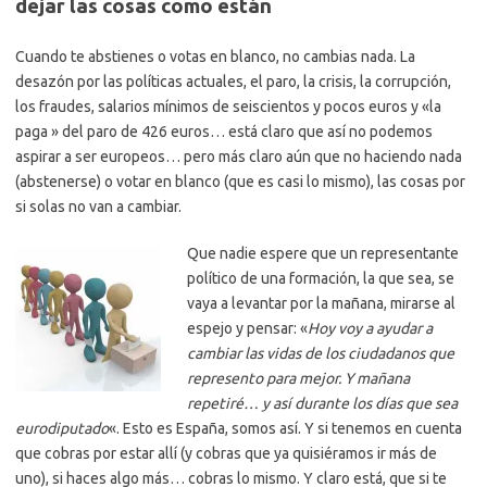
dejar las cosas como están
Cuando te abstienes o votas en blanco, no cambias nada. La
desazón por las políticas actuales, el paro, la crisis, la corrupción,
los fraudes, salarios mínimos de seiscientos y pocos euros y «la
paga » del paro de 426 euros… está claro que así no podemos
aspirar a ser europeos… pero más claro aún que no haciendo nada
(abstenerse) o votar en blanco (que es casi lo mismo), las cosas por
si solas no van a cambiar.
Que nadie espere que un representante
político de una formación, la que sea, se
vaya a levantar por la mañana, mirarse al
espejo y pensar: «
Hoy voy a ayudar a
cambiar las vidas de los ciudadanos que
represento para mejor. Y mañana
repetiré… y así durante los días que sea
eurodiputado
«. Esto es España, somos así. Y si tenemos en cuenta
que cobras por estar allí (y cobras que ya quisiéramos ir más de
uno), si haces algo más… cobras lo mismo. Y claro está, que si te