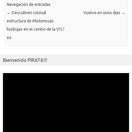
ik
Navegación de entradas
ti
←
Descubren colosal
Vuelvo en unos dias
→
i
r
estructura de Misteriosas
burbujas en el centro de la V?L?
ea
Bienvenido PIRATA!!!