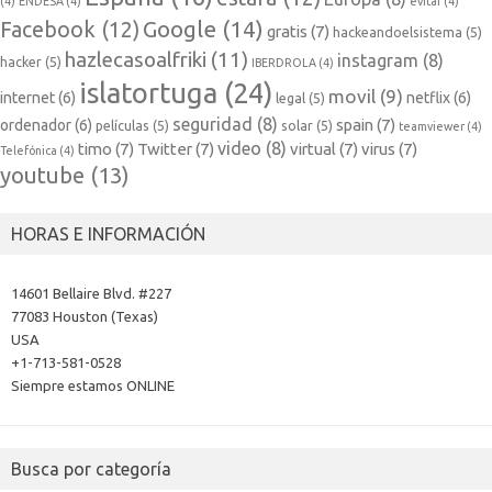
(4)
ENDESA
(4)
evitar
(4)
Google
(14)
Facebook
(12)
gratis
(7)
hackeandoelsistema
(5)
hazlecasoalfriki
(11)
instagram
(8)
hacker
(5)
IBERDROLA
(4)
islatortuga
(24)
movil
(9)
internet
(6)
netflix
(6)
legal
(5)
seguridad
(8)
spain
(7)
ordenador
(6)
películas
(5)
solar
(5)
teamviewer
(4)
video
(8)
timo
(7)
Twitter
(7)
virtual
(7)
virus
(7)
Telefónica
(4)
youtube
(13)
HORAS E INFORMACIÓN
14601 Bellaire Blvd. #227
77083 Houston (Texas)
USA
+1-713-581-0528
Siempre estamos ONLINE
Busca por categoría