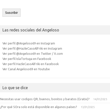
correo
electrónico
Suscribir
Las redes sociales del Angeloso
Ver perfil @Angeloso69 en Instagram
Ver perfil @HazleCasoAlFriki en Instagram
Ver perfil @Angeloso69 en Twitter / X.com
Ver perfil IslaTortuga en Facebook
Ver perfil HazleCasoAlFriki en Facebook
Ver Canal Angeloso69 en Youtube
Lo que se dice
Necesitas usar codigos QR, buenos, bonitos y baratos (Gratix)?
14/01/2025
¿Por qué SOra solo está disponible en algunos países?
13/01/2025