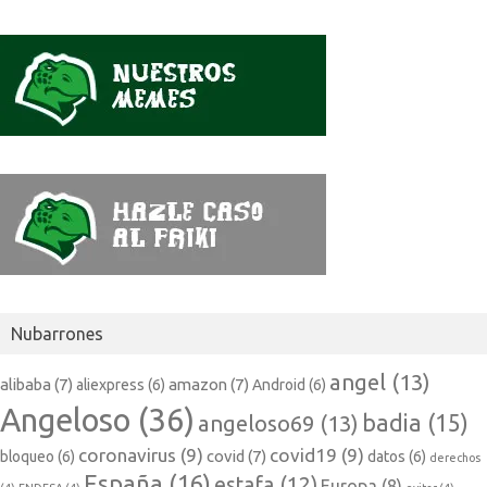
Nubarrones
angel
(13)
alibaba
(7)
amazon
(7)
aliexpress
(6)
Android
(6)
Angeloso
(36)
badia
(15)
angeloso69
(13)
coronavirus
(9)
covid19
(9)
covid
(7)
bloqueo
(6)
datos
(6)
derechos
España
(16)
estafa
(12)
Europa
(8)