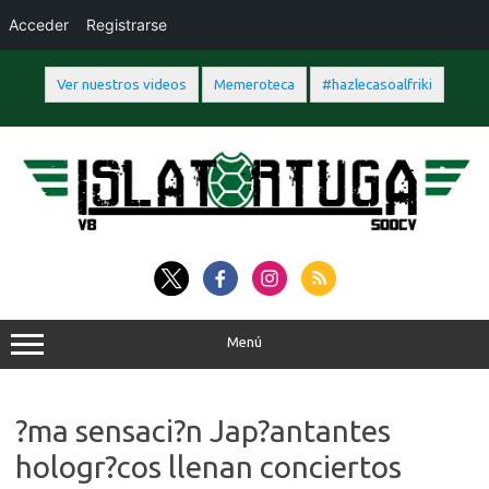
Acceder
Registrarse
Ver nuestros videos
Memeroteca
#hazlecasoalfriki
Saltar
al
contenido
Menú
?ma sensaci?n Jap?antantes
hologr?cos llenan conciertos