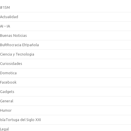
#15M
Actualidad
AI – IA
Buenas Noticias
BuRRocracia Eh!pañola
Ciencia y Tecnologia
Curiosidades
Domotica
Facebook
Gadgets
General
Humor
IslaTortuga del Siglo XXI
Legal