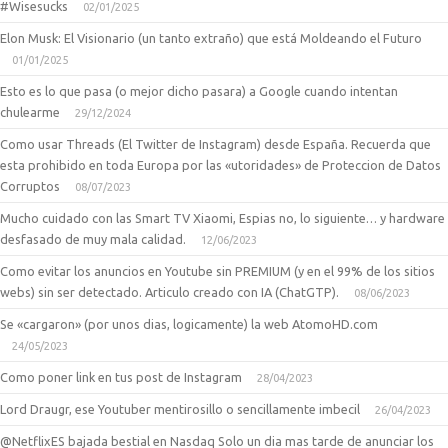
#Wisesucks
02/01/2025
Elon Musk: El Visionario (un tanto extraño) que está Moldeando el Futuro
01/01/2025
Esto es lo que pasa (o mejor dicho pasara) a Google cuando intentan
chulearme
29/12/2024
Como usar Threads (El Twitter de Instagram) desde España. Recuerda que
esta prohibido en toda Europa por las «utoridades» de Proteccion de Datos
Corruptos
08/07/2023
Mucho cuidado con las Smart TV Xiaomi, Espias no, lo siguiente… y hardware
desfasado de muy mala calidad.
12/06/2023
Como evitar los anuncios en Youtube sin PREMIUM (y en el 99% de los sitios
webs) sin ser detectado. Articulo creado con IA (ChatGTP).
08/06/2023
Se «cargaron» (por unos dias, logicamente) la web AtomoHD.com
24/05/2023
Como poner link en tus post de Instagram
28/04/2023
Lord Draugr, ese Youtuber mentirosillo o sencillamente imbecil
26/04/2023
@NetflixES bajada bestial en Nasdaq Solo un dia mas tarde de anunciar los