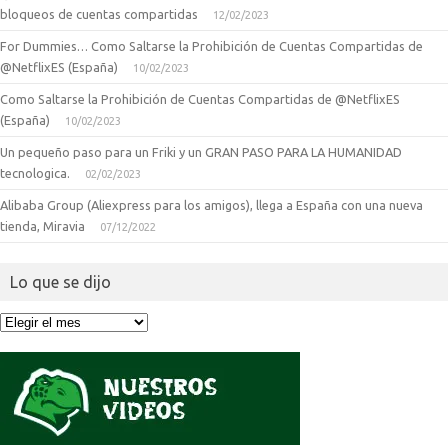
bloqueos de cuentas compartidas
12/02/2023
For Dummies… Como Saltarse la Prohibición de Cuentas Compartidas de
@NetflixES (España)
10/02/2023
Como Saltarse la Prohibición de Cuentas Compartidas de @NetflixES
(España)
10/02/2023
Un pequeño paso para un Friki y un GRAN PASO PARA LA HUMANIDAD
tecnologica.
02/02/2023
Alibaba Group (Aliexpress para los amigos), llega a España con una nueva
tienda, Miravia
07/12/2022
Lo que se dijo
Lo
que
se
dijo