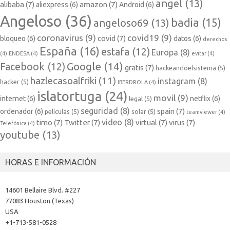
angel
(13)
alibaba
(7)
amazon
(7)
aliexpress
(6)
Android
(6)
Angeloso
(36)
badia
(15)
angeloso69
(13)
coronavirus
(9)
covid19
(9)
covid
(7)
bloqueo
(6)
datos
(6)
derechos
España
(16)
estafa
(12)
Europa
(8)
(4)
ENDESA
(4)
evitar
(4)
Google
(14)
Facebook
(12)
gratis
(7)
hackeandoelsistema
(5)
hazlecasoalfriki
(11)
instagram
(8)
hacker
(5)
IBERDROLA
(4)
islatortuga
(24)
movil
(9)
internet
(6)
netflix
(6)
legal
(5)
seguridad
(8)
spain
(7)
ordenador
(6)
películas
(5)
solar
(5)
teamviewer
(4)
video
(8)
timo
(7)
Twitter
(7)
virtual
(7)
virus
(7)
Telefónica
(4)
youtube
(13)
HORAS E INFORMACIÓN
14601 Bellaire Blvd. #227
77083 Houston (Texas)
USA
+1-713-581-0528