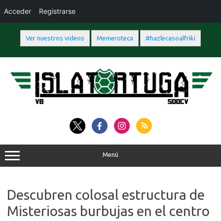
Acceder
Registrarse
Ver nuestros videos
Memeroteca
#hazlecasoalfriki
Saltar
al
contenido
Menú
Descubren colosal estructura de
Misteriosas burbujas en el centro