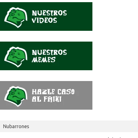
se
dijo
Nubarrones