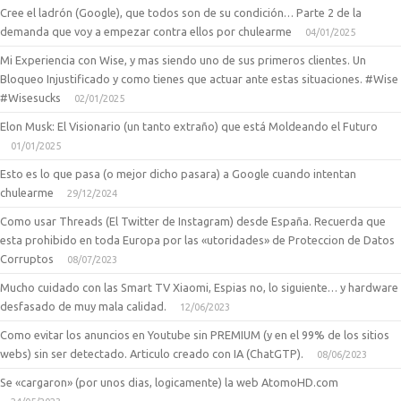
Cree el ladrón (Google), que todos son de su condición… Parte 2 de la
demanda que voy a empezar contra ellos por chulearme
04/01/2025
Mi Experiencia con Wise, y mas siendo uno de sus primeros clientes. Un
Bloqueo Injustificado y como tienes que actuar ante estas situaciones. #Wise
#Wisesucks
02/01/2025
Elon Musk: El Visionario (un tanto extraño) que está Moldeando el Futuro
01/01/2025
Esto es lo que pasa (o mejor dicho pasara) a Google cuando intentan
chulearme
29/12/2024
Como usar Threads (El Twitter de Instagram) desde España. Recuerda que
esta prohibido en toda Europa por las «utoridades» de Proteccion de Datos
Corruptos
08/07/2023
Mucho cuidado con las Smart TV Xiaomi, Espias no, lo siguiente… y hardware
desfasado de muy mala calidad.
12/06/2023
Como evitar los anuncios en Youtube sin PREMIUM (y en el 99% de los sitios
webs) sin ser detectado. Articulo creado con IA (ChatGTP).
08/06/2023
Se «cargaron» (por unos dias, logicamente) la web AtomoHD.com