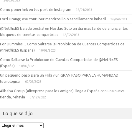
24/05/2023
Como poner link en tus post de Instagram
28/04/2023
Lord Draugr, ese Youtuber mentirosillo o sencillamente imbecil
26/04/2023
@NetflixES bajada bestial en Nasdaq Solo un dia mas tarde de anunciar los
bloqueos de cuentas compartidas
12/02/2023
For Dummies… Como Saltarse la Prohibición de Cuentas Compartidas de
@NetflixES (España)
10/02/2023
Como Saltarse la Prohibición de Cuentas Compartidas de @NetflixES
(España)
10/02/2023
Un pequeño paso para un Friki y un GRAN PASO PARA LA HUMANIDAD
tecnologica.
02/02/2023
Alibaba Group (Aliexpress para los amigos), llega a España con una nueva
tienda, Miravia
07/12/2022
Lo que se dijo
Lo
que