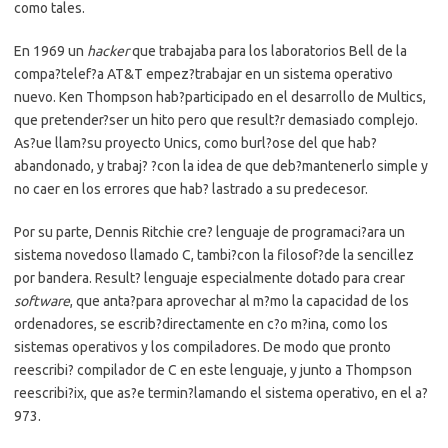
como tales.
En 1969 un
hacker
que trabajaba para los laboratorios Bell de la
compa?telef?a AT&T empez?trabajar en un sistema operativo
nuevo. Ken Thompson hab?participado en el desarrollo de Multics,
que pretender?ser un hito pero que result?r demasiado complejo.
As?ue llam?su proyecto Unics, como burl?ose del que hab?
abandonado, y trabaj? ?con la idea de que deb?mantenerlo simple y
no caer en los errores que hab? lastrado a su predecesor.
Por su parte, Dennis Ritchie cre? lenguaje de programaci?ara un
sistema novedoso llamado C, tambi?con la filosof?de la sencillez
por bandera. Result? lenguaje especialmente dotado para crear
software
, que anta?para aprovechar al m?mo la capacidad de los
ordenadores, se escrib?directamente en c?o m?ina, como los
sistemas operativos y los compiladores. De modo que pronto
reescribi? compilador de C en este lenguaje, y junto a Thompson
reescribi?ix, que as?e termin?lamando el sistema operativo, en el a?
973.