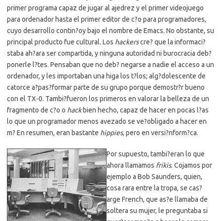
primer programa capaz de jugar al ajedrez y el primer videojuego
para ordenador hasta el primer editor de c?o para programadores,
cuyo desarrollo contin?oy bajo el nombre de Emacs. No obstante, su
principal producto fue cultural. Los
hackers
cre? que la informaci?
staba ah?ara ser compartida, y ninguna autoridad ni burocracia deb?
ponerle l?tes. Pensaban que no deb? negarse a nadie el acceso a un
ordenador, y les importaban una higa los t?los; alg?dolescente de
catorce a?pas?formar parte de su grupo porque demostr?r bueno
con el TX-0. Tambi?fueron los primeros en valorar la belleza de un
fragmento de c?o o
hack
bien hecho, capaz de hacer en pocas l?as
lo que un programador menos avezado se ve?obligado a hacer en
m? En resumen, eran bastante
hippies
, pero en versi?nform?ca.
Por supuesto, tambi?eran lo que
ahora llamamos
frikis
. Cojamos por
ejemplo a Bob Saunders, quien,
cosa rara entre la tropa, se cas?
arge French, que as?e llamaba de
soltera su mujer, le preguntaba si