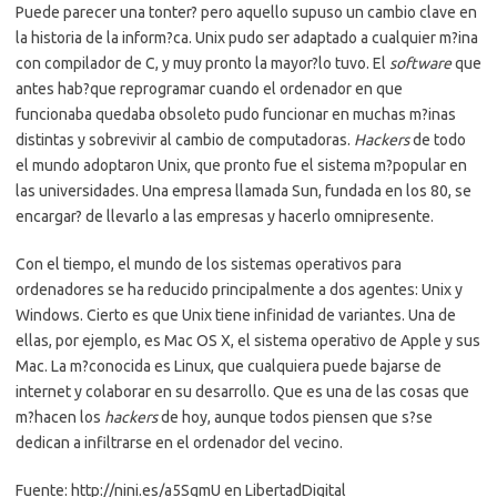
Puede parecer una tonter? pero aquello supuso un cambio clave en
la historia de la inform?ca. Unix pudo ser adaptado a cualquier m?ina
con compilador de C, y muy pronto la mayor?lo tuvo. El
software
que
antes hab?que reprogramar cuando el ordenador en que
funcionaba quedaba obsoleto pudo funcionar en muchas m?inas
distintas y sobrevivir al cambio de computadoras.
Hackers
de todo
el mundo adoptaron Unix, que pronto fue el sistema m?popular en
las universidades. Una empresa llamada Sun, fundada en los 80, se
encargar? de llevarlo a las empresas y hacerlo omnipresente.
Con el tiempo, el mundo de los sistemas operativos para
ordenadores se ha reducido principalmente a dos agentes: Unix y
Windows. Cierto es que Unix tiene infinidad de variantes. Una de
ellas, por ejemplo, es Mac OS X, el sistema operativo de Apple y sus
Mac. La m?conocida es Linux, que cualquiera puede bajarse de
internet y colaborar en su desarrollo. Que es una de las cosas que
m?hacen los
hackers
de hoy, aunque todos piensen que s?se
dedican a infiltrarse en el ordenador del vecino.
Fuente: http://nini.es/a5SqmU en LibertadDigital