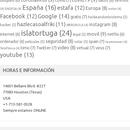
covid
(7)
bloqueo
(6)
datos
(6)
derechos
España
(16)
estafa
(12)
Europa
(8)
(4)
ENDESA
(4)
evitar
(4)
Google
(14)
Facebook
(12)
gratis
(7)
hackeandoelsistema
(5)
hazlecasoalfriki
(11)
instagram
(8)
hacker
(5)
IBERDROLA
(4)
islatortuga
(24)
movil
(9)
internet
(6)
netflix
(6)
legal
(5)
seguridad
(8)
spain
(7)
ordenador
(6)
películas
(5)
solar
(5)
teamviewer
(4)
video
(8)
timo
(7)
Twitter
(7)
virtual
(7)
virus
(7)
Telefónica
(4)
youtube
(13)
HORAS E INFORMACIÓN
14601 Bellaire Blvd. #227
77083 Houston (Texas)
USA
+1-713-581-0528
Siempre estamos ONLINE