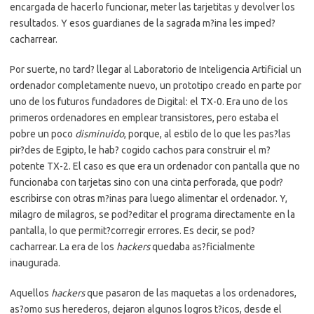
encargada de hacerlo funcionar, meter las tarjetitas y devolver los
resultados.
Y esos guardianes de la sagrada m?ina les imped?
cacharrear.
Por suerte, no tard? llegar al Laboratorio de Inteligencia Artificial un
ordenador completamente nuevo, un prototipo creado en parte por
uno de los futuros fundadores de Digital: el TX-0. Era uno de los
primeros ordenadores en emplear transistores, pero estaba el
pobre un poco
disminuido
, porque, al estilo de lo que les pas?las
pir?des de Egipto, le hab? cogido cachos para construir el m?
potente TX-2. El caso es que era un ordenador con pantalla que no
funcionaba con tarjetas sino con una cinta perforada, que podr?
escribirse con otras m?inas para luego alimentar el ordenador. Y,
milagro de milagros, se pod?editar el programa directamente en la
pantalla, lo que permit?corregir errores. Es decir, se pod?
cacharrear. La era de los
hackers
quedaba as?ficialmente
inaugurada.
Aquellos
hackers
que pasaron de las maquetas a los ordenadores,
as?omo sus herederos, dejaron algunos logros t?icos, desde el