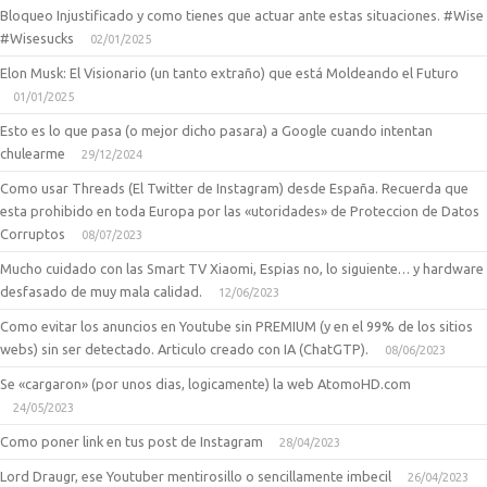
Bloqueo Injustificado y como tienes que actuar ante estas situaciones. #Wise
#Wisesucks
02/01/2025
Elon Musk: El Visionario (un tanto extraño) que está Moldeando el Futuro
01/01/2025
Esto es lo que pasa (o mejor dicho pasara) a Google cuando intentan
chulearme
29/12/2024
Como usar Threads (El Twitter de Instagram) desde España. Recuerda que
esta prohibido en toda Europa por las «utoridades» de Proteccion de Datos
Corruptos
08/07/2023
Mucho cuidado con las Smart TV Xiaomi, Espias no, lo siguiente… y hardware
desfasado de muy mala calidad.
12/06/2023
Como evitar los anuncios en Youtube sin PREMIUM (y en el 99% de los sitios
webs) sin ser detectado. Articulo creado con IA (ChatGTP).
08/06/2023
Se «cargaron» (por unos dias, logicamente) la web AtomoHD.com
24/05/2023
Como poner link en tus post de Instagram
28/04/2023
Lord Draugr, ese Youtuber mentirosillo o sencillamente imbecil
26/04/2023