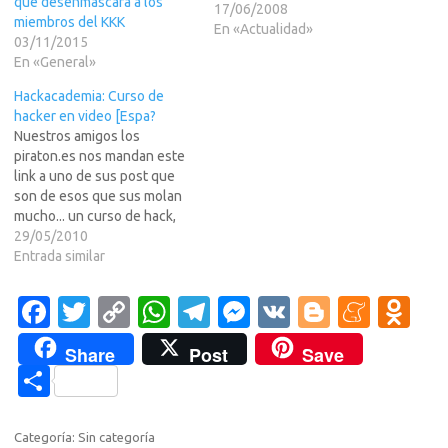
que desenmascara a los
escrito el post o es un
17/06/2008
miembros del KKK
cachondo, o esta un poco
En «Actualidad»
03/11/2015
confundido. (supongo que
En «General»
ser?o primero).No te lo
tomes en serio o te sentiras
Hackacademia: Curso de
ofendido…
hacker en video [Espa?
Nuestros amigos los
piraton.es nos mandan este
link a uno de sus post que
son de esos que sus molan
mucho... un curso de hack,
pero esta vez, nada de tener
29/05/2010
que leer, si no en video... y
Entrada similar
nada de TuTubo que lo
hubieran borrado, si no en
Fa
T
C
W
T
M
V
Bl
M
O
archivos locales,…
c
w
o
h
el
es
K
o
e
d
Share
Post
Save
e
it
p
at
e
se
g
n
n
C
b
te
y
s
gr
n
g
e
o
o
o
r
Li
A
a
g
er
a
kl
m
Categoría: Sin categoría