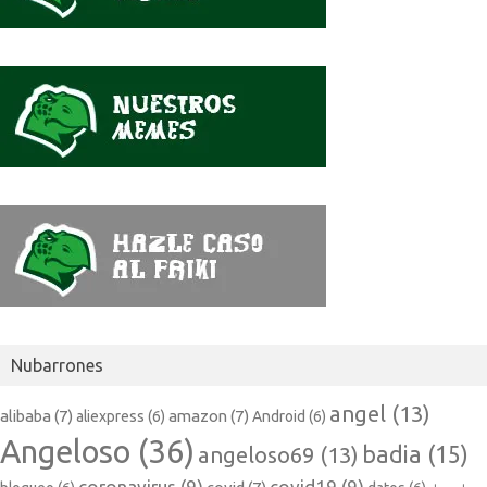
Nubarrones
angel
(13)
alibaba
(7)
amazon
(7)
aliexpress
(6)
Android
(6)
Angeloso
(36)
badia
(15)
angeloso69
(13)
coronavirus
(9)
covid19
(9)