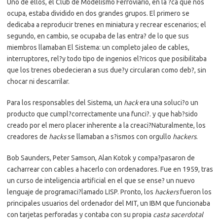
Uno de ellos, el Club de Modelismo Ferroviario, en la ?ca que nos
ocupa, estaba dividido en dos grandes grupos. El primero se
dedicaba a reproducir trenes en miniatura y recrear escenarios; el
segundo, en cambio, se ocupaba de las entra? de lo que sus
miembros llamaban El Sistema: un completo jaleo de cables,
interruptores, rel?y todo tipo de ingenios el?ricos que posibilitaba
que los trenes obedecieran a sus due?y circularan como deb?, sin
chocar ni descarrilar.
Para los responsables del Sistema, un
hack
era una soluci?o un
producto que cumpl?correctamente una funci?. y que hab?sido
creado por el mero placer inherente a la creaci?Naturalmente, los
creadores de
hacks
se llamaban a s?ismos con orgullo
hackers
.
Bob Saunders, Peter Samson, Alan Kotok y compa?pasaron de
cacharrear con cables a hacerlo con ordenadores. Fue en 1959, tras
un curso de inteligencia artificial en el que se ense? un nuevo
lenguaje de programaci?lamado LISP. Pronto, los
hackers
fueron los
principales usuarios del ordenador del MIT, un IBM que funcionaba
con tarjetas perforadas y contaba con su propia
casta sacerdotal