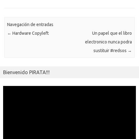
o
n
p
m
er
m
as
p
k
k
p
e
sn
ar
ik
Navegación de entradas
ti
←
Hardware Copyleft
Un papel que el libro
i
r
electronico nunca podra
sustituir #redsos
→
Bienvenido PIRATA!!!