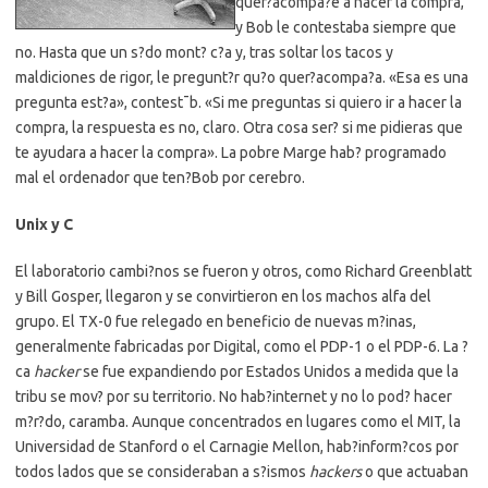
quer?acompa?e a hacer la compra,
y Bob le contestaba siempre que
no. Hasta que un s?do mont? c?a y, tras soltar los tacos y
maldiciones de rigor, le pregunt?r qu?o quer?acompa?a. «Esa es una
pregunta est?a», contest¯b. «Si me preguntas si quiero ir a hacer la
compra, la respuesta es no, claro. Otra cosa ser? si me pidieras que
te ayudara a hacer la compra». La pobre Marge hab? programado
mal el ordenador que ten?Bob por cerebro.
Unix y C
El laboratorio cambi?nos se fueron y otros, como Richard Greenblatt
y Bill Gosper, llegaron y se convirtieron en los machos alfa del
grupo. El TX-0 fue relegado en beneficio de nuevas m?inas,
generalmente fabricadas por Digital, como el PDP-1 o el PDP-6. La ?
ca
hacker
se fue expandiendo por Estados Unidos a medida que la
tribu se mov? por su territorio. No hab?internet y no lo pod? hacer
m?r?do, caramba. Aunque concentrados en lugares como el MIT, la
Universidad de Stanford o el Carnagie Mellon, hab?inform?cos por
todos lados que se consideraban a s?ismos
hackers
o que actuaban