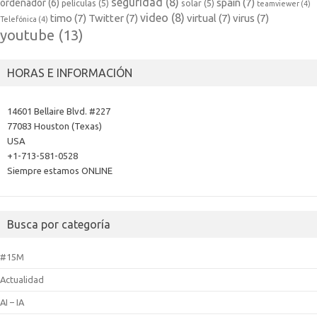
seguridad
(8)
spain
(7)
ordenador
(6)
películas
(5)
solar
(5)
teamviewer
(4)
video
(8)
timo
(7)
Twitter
(7)
virtual
(7)
virus
(7)
Telefónica
(4)
youtube
(13)
HORAS E INFORMACIÓN
14601 Bellaire Blvd. #227
77083 Houston (Texas)
USA
+1-713-581-0528
Siempre estamos ONLINE
Busca por categoría
#15M
Actualidad
AI – IA