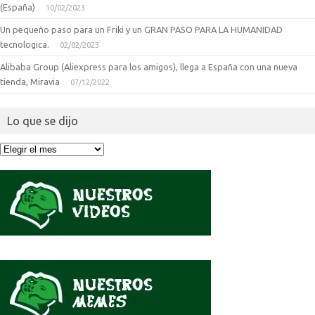
(España)
10/02/2023
Un pequeño paso para un Friki y un GRAN PASO PARA LA HUMANIDAD
tecnologica.
02/02/2023
Alibaba Group (Aliexpress para los amigos), llega a España con una nueva
tienda, Miravia
07/12/2022
Lo que se dijo
Lo
que
se
dijo