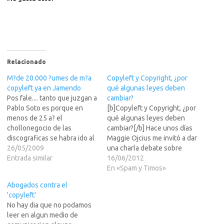
Relacionado
M?de 20.000 ?umes de m?a
Copyleft y Copyright, ¿por
copyleft ya en Jamendo
qué algunas leyes deben
Pos fale.... tanto que juzgan a
cambiar?
Pablo Soto es porque en
[b]Copyleft y Copyright, ¿por
menos de 25 a? el
qué algunas leyes deben
chollonegocio de las
cambiar?[/b] Hace unos días
discograficas se habra ido al
Maggie Ojcius me invitó a dar
garete.... y gracias a sitios
26/05/2009
una charla debate sobre
(entre otros las propias
Entrada similar
Copyleft, Copyright y todo
16/06/2012
partes demandantes) como
este asunto con LEER MAS
En «Spam y Timos»
Jamendo que en cuatro a?y
>>>el cual vivimos a diario
Abogados contra el
medio ha recopilado mas de
pero mucha importancia no
'copyleft'
20.000 albums de musica…
le damos, al menos el común
No hay dia que no podamos
de la gente. A…
leer en algun medio de