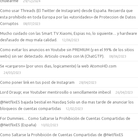
chulearme
29/12/2024
Como usar Threads (El Twitter de Instagram) desde España. Recuerda que
esta prohibido en toda Europa por las «utoridades» de Proteccion de Datos
Corruptos
08/07/2023
Mucho cuidado con las Smart TV Xiaomi, Espias no, lo siguiente… y hardware
desfasado de muy mala calidad.
12/06/2023
Como evitar los anuncios en Youtube sin PREMIUM (y en el 99% de los sitios
webs) sin ser detectado. Articulo creado con IA (ChatGTP).
08/06/2023
Se «cargaron» (por unos dias, logicamente) la web AtomoHD.com
24/05/2023
Como poner link en tus post de Instagram
28/04/2023
Lord Draugr, ese Youtuber mentirosillo o sencillamente imbecil
26/04/2023
@NetflixES bajada bestial en Nasdaq Solo un dia mas tarde de anunciar los
bloqueos de cuentas compartidas
12/02/2023
For Dummies… Como Saltarse la Prohibición de Cuentas Compartidas de
@NetflixES (España)
10/02/2023
Como Saltarse la Prohibición de Cuentas Compartidas de @NetflixES