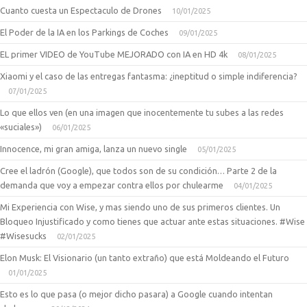
Cuanto cuesta un Espectaculo de Drones
10/01/2025
El Poder de la IA en los Parkings de Coches
09/01/2025
EL primer VIDEO de YouTube MEJORADO con IA en HD 4k
08/01/2025
Xiaomi y el caso de las entregas fantasma: ¿ineptitud o simple indiferencia?
07/01/2025
Lo que ellos ven (en una imagen que inocentemente tu subes a las redes
«suciales»)
06/01/2025
Innocence, mi gran amiga, lanza un nuevo single
05/01/2025
Cree el ladrón (Google), que todos son de su condición… Parte 2 de la
demanda que voy a empezar contra ellos por chulearme
04/01/2025
Mi Experiencia con Wise, y mas siendo uno de sus primeros clientes. Un
Bloqueo Injustificado y como tienes que actuar ante estas situaciones. #Wise
#Wisesucks
02/01/2025
Elon Musk: El Visionario (un tanto extraño) que está Moldeando el Futuro
01/01/2025
Esto es lo que pasa (o mejor dicho pasara) a Google cuando intentan