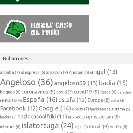
Nubarrones
angel
(13)
alibaba
(7)
amazon
(7)
aliexpress
(6)
Android
(6)
Angeloso
(36)
badia
(15)
angeloso69
(13)
coronavirus
(9)
covid19
(9)
covid
(7)
bloqueo
(6)
datos
(6)
derechos
España
(16)
estafa
(12)
Europa
(8)
(4)
ENDESA
(4)
evitar
(4)
Google
(14)
Facebook
(12)
gratis
(7)
hackeandoelsistema
(5)
hazlecasoalfriki
(11)
instagram
(8)
hacker
(5)
IBERDROLA
(4)
islatortuga
(24)
movil
(9)
internet
(6)
netflix
(6)
legal
(5)