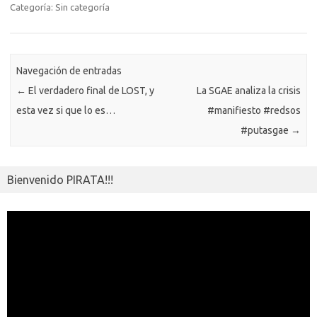
o
r
Li
A
a
g
er
a
kl
m
Categoría: Sin categoría
o
n
p
m
er
m
as
p
k
k
p
e
sn
ar
ik
Navegación de entradas
ti
←
El verdadero final de LOST, y
La SGAE analiza la crisis
i
r
esta vez si que lo es…
#manifiesto #redsos
#putasgae
→
Bienvenido PIRATA!!!