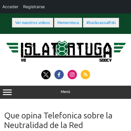
Acceder
Registrarse
Ver nuestros videos
Memeroteca
#hazlecasoalfriki
Saltar
al
contenido
Menú
Que opina Telefonica sobre la
Neutralidad de la Red