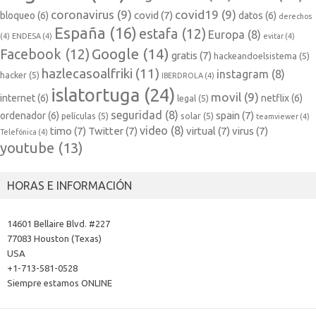
coronavirus
(9)
covid19
(9)
covid
(7)
bloqueo
(6)
datos
(6)
derechos
España
(16)
estafa
(12)
Europa
(8)
(4)
ENDESA
(4)
evitar
(4)
Google
(14)
Facebook
(12)
gratis
(7)
hackeandoelsistema
(5)
hazlecasoalfriki
(11)
instagram
(8)
hacker
(5)
IBERDROLA
(4)
islatortuga
(24)
movil
(9)
internet
(6)
netflix
(6)
legal
(5)
seguridad
(8)
spain
(7)
ordenador
(6)
películas
(5)
solar
(5)
teamviewer
(4)
video
(8)
timo
(7)
Twitter
(7)
virtual
(7)
virus
(7)
Telefónica
(4)
youtube
(13)
HORAS E INFORMACIÓN
14601 Bellaire Blvd. #227
77083 Houston (Texas)
USA
+1-713-581-0528
Siempre estamos ONLINE