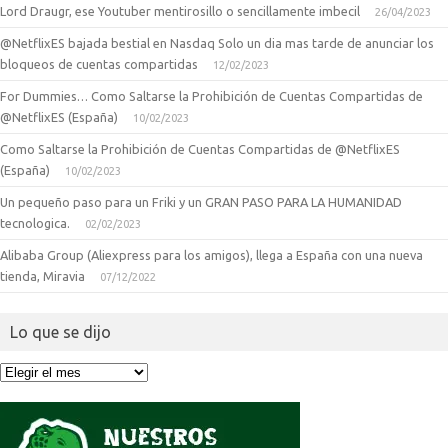
Lord Draugr, ese Youtuber mentirosillo o sencillamente imbecil
26/04/2023
@NetflixES bajada bestial en Nasdaq Solo un dia mas tarde de anunciar los
bloqueos de cuentas compartidas
12/02/2023
For Dummies… Como Saltarse la Prohibición de Cuentas Compartidas de
@NetflixES (España)
10/02/2023
Como Saltarse la Prohibición de Cuentas Compartidas de @NetflixES
(España)
10/02/2023
Un pequeño paso para un Friki y un GRAN PASO PARA LA HUMANIDAD
tecnologica.
02/02/2023
Alibaba Group (Aliexpress para los amigos), llega a España con una nueva
tienda, Miravia
07/12/2022
Lo que se dijo
Lo
que
se
dijo