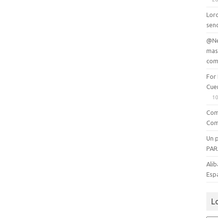
Lord
senc
@Ne
mas
com
For
Cue
10
Com
Com
Un 
PAR
Alib
Esp
L