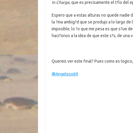
In Charge
, que es precisamente el t?lo del e
Espero que a estas alturas no quede nadie 
la ?ma ambig?d que se produjo a lo largo de 
imposible, lo ?o que me pesa es que s?ue d
haci?onos a la idea de que este s?s, de una v
Quereis ver este final? Pues como es logic
@Angeloso69