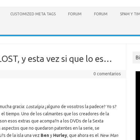
CUSTOMIZED META TAGS
FORUM
FORUM
SPAM Y TI
LOST, y esta vez si que lo es…
B
0 comentarios
mucha gracia:
Lostalgia
¿alguno de vosotros la padece? Yo s?
el tiempo. Uno de los calmantes que los creadores de la
s son esos extras que acompa?n a los DVDs de la Sexta
 aspectos que no quedaron patentes en la serie, se
?s de la isla una vez
Ben
y
Hurley
, que ahora es el 
New Man