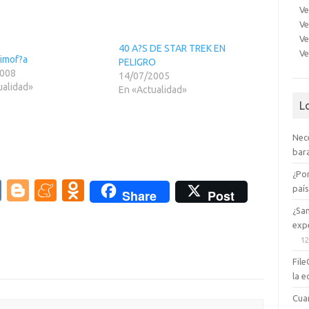
Ve
Ve
Ve
40 A?S DE STAR TREK EN
Ve
timof?a
PELIGRO
2008
14/07/2005
ualidad»
En «Actualidad»
L
Nec
bara
¿Po
V
Bl
M
O
paí
Share
Post
K
o
e
d
¿Sa
expe
g
n
n
12
g
e
o
File
er
a
kl
la e
m
as
Cua