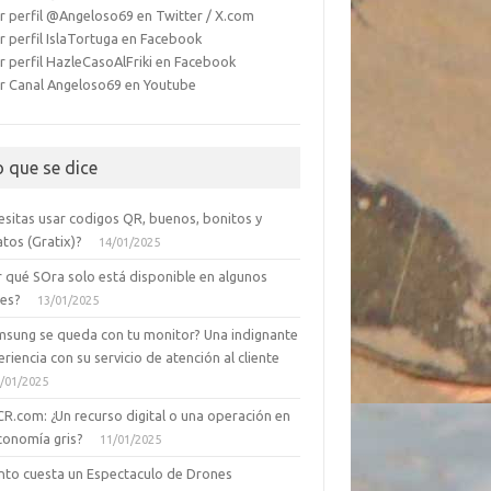
r perfil @Angeloso69 en Twitter / X.com
r perfil IslaTortuga en Facebook
r perfil HazleCasoAlFriki en Facebook
r Canal Angeloso69 en Youtube
o que se dice
esitas usar codigos QR, buenos, bonitos y
tos (Gratix)?
14/01/2025
r qué SOra solo está disponible en algunos
ses?
13/01/2025
msung se queda con tu monitor? Una indignante
riencia con su servicio de atención al cliente
/01/2025
CR.com: ¿Un recurso digital o una operación en
conomía gris?
11/01/2025
nto cuesta un Espectaculo de Drones