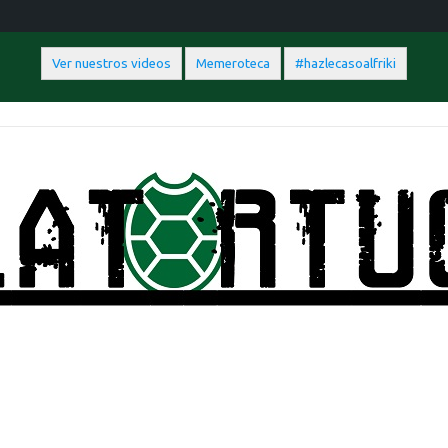
Ver nuestros videos
Memeroteca
#hazlecasoalfriki