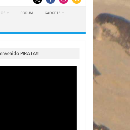
MOS
FORUM
GADGETS
ienvenido PIRATA!!!