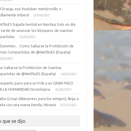
 Draugr, ese Youtuber mentirosillo o
illamente imbecil
26/04/2023
tflixES bajada bestial en Nasdaq Solo un dia
 tarde de anunciar los bloqueos de cuentas
partidas
12/02/2023
 Dummies… Como Saltarse la Prohibición de
ntas Compartidas de @NetflixES (España)
/02/2023
o Saltarse la Prohibición de Cuentas
partidas de @NetflixES (España)
10/02/2023
pequeño paso para un Friki y un GRAN PASO
A LA HUMANIDAD tecnologica.
02/02/2023
aba Group (Aliexpress para los amigos), llega a
aña con una nueva tienda, Miravia
07/12/2022
o que se dijo