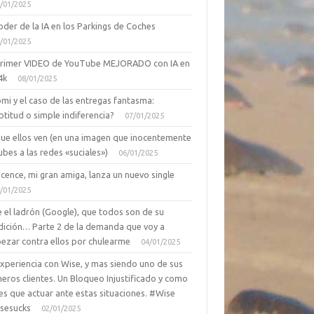
/01/2025
oder de la IA en los Parkings de Coches
/01/2025
primer VIDEO de YouTube MEJORADO con IA en
4k
08/01/2025
mi y el caso de las entregas fantasma:
ptitud o simple indiferencia?
07/01/2025
que ellos ven (en una imagen que inocentemente
ubes a las redes «suciales»)
06/01/2025
cence, mi gran amiga, lanza un nuevo single
/01/2025
 el ladrón (Google), que todos son de su
dición… Parte 2 de la demanda que voy a
ezar contra ellos por chulearme
04/01/2025
Experiencia con Wise, y mas siendo uno de sus
eros clientes. Un Bloqueo Injustificado y como
es que actuar ante estas situaciones. #Wise
sesucks
02/01/2025