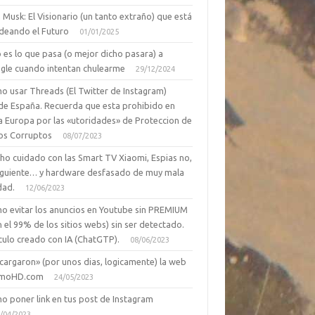
 Musk: El Visionario (un tanto extraño) que está
deando el Futuro
01/01/2025
 es lo que pasa (o mejor dicho pasara) a
gle cuando intentan chulearme
29/12/2024
o usar Threads (El Twitter de Instagram)
de España. Recuerda que esta prohibido en
a Europa por las «utoridades» de Proteccion de
os Corruptos
08/07/2023
ho cuidado con las Smart TV Xiaomi, Espias no,
siguiente… y hardware desfasado de muy mala
dad.
12/06/2023
o evitar los anuncios en Youtube sin PREMIUM
n el 99% de los sitios webs) sin ser detectado.
culo creado con IA (ChatGTP).
08/06/2023
cargaron» (por unos dias, logicamente) la web
moHD.com
24/05/2023
o poner link en tus post de Instagram
/04/2023