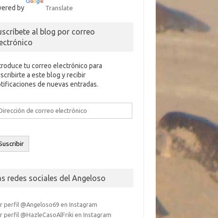
ered by
Translate
uscríbete al blog por correo
lectrónico
troduce tu correo electrónico para
scribirte a este blog y recibir
tificaciones de nuevas entradas.
rección
e
rreo
ectrónico
Suscribir
as redes sociales del Angeloso
r perfil @Angeloso69 en Instagram
r perfil @HazleCasoAlFriki en Instagram