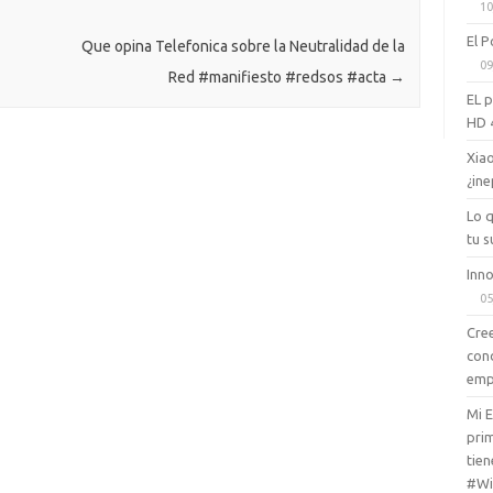
10
e
sn
El P
ik
Que opina Telefonica sobre la Neutralidad de la
09
Red #manifiesto #redsos #acta
→
i
EL 
HD 
Xiao
¿ine
Lo 
tu s
Inno
05
Cree
con
emp
Mi 
prim
tien
#Wi