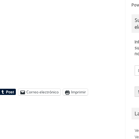
Pow
S
e
In
su
no
Di
d
co
el
Correo electrónico
Imprimir
L
Ve
Ve