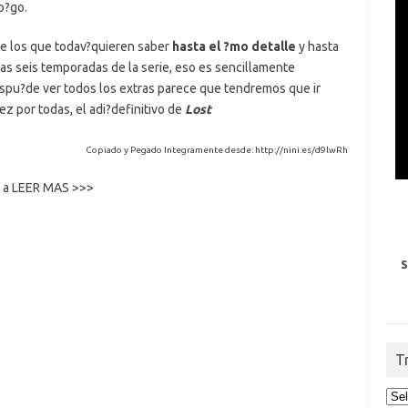
p?go.
de los que todav?quieren saber
hasta el ?mo detalle
y hasta
las seis temporadas de la serie, eso es sencillamente
espu?de ver todos los extras parece que tendremos que ir
ez por todas, el adi?definitivo de
Lost
Copiado y Pegado Integramente desde: http://nini.es/d9lwRh
o, a LEER MAS >>>
S
T