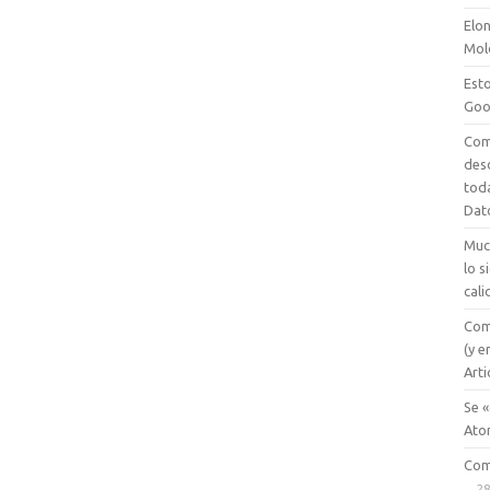
Elon
Mol
Esto
Goo
Com
des
tod
Dat
Muc
lo 
cali
Com
(y e
Arti
Se «
Ato
Com
28