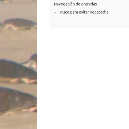
k
k
p
ti
Navegación de entradas
←
Truco para evitar Recaptcha
r