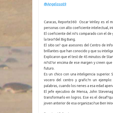
@Angeloso69
Caracas, Reporte360  Oscar Wriley es el
personas con alto coeficiente intelectual, i
El coeficiente del ni?s comparado con el de
la teor?del Big Bang.
El sitio se? que asesores del Centro de Inf
brillantes que han conocido y que su intelige
Explicaron que el test de 45 minutos de Stan
ni?st?or encima de ese margen y creen que 
futuro.
Es un chico con una inteligencia superior.
vocero del centro y grafic?n un ejemplo:
palabras, cuando los nenes a esa edad apen
El jefe ejecutivo de Mensa, John Stevenag
transformarlo en logros. Ese es el desaf?qu
joven anterior de esa organizaci?ue Ben Wo