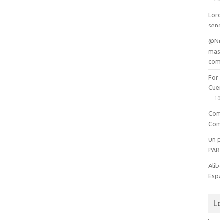
Lord
senc
@Ne
mas
com
For
Cue
10
Com
Com
Un 
PAR
Alib
Esp
L