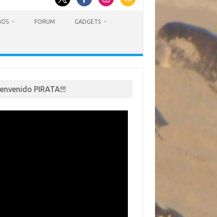
MOS
FORUM
GADGETS
ienvenido PIRATA!!!