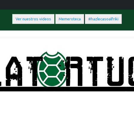
Ver nuestros videos
Memeroteca
#hazlecasoalfriki