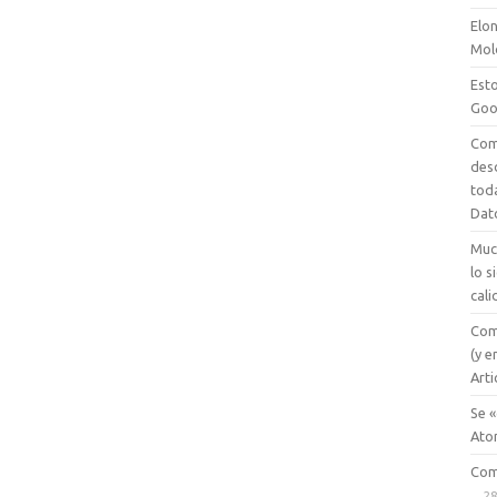
Elon
Mol
Esto
Goo
Com
des
tod
Dat
Muc
lo 
cali
Com
(y e
Arti
Se «
Ato
Com
28