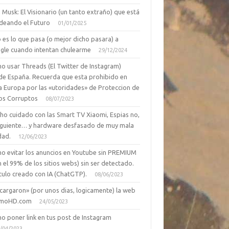
 Musk: El Visionario (un tanto extraño) que está
deando el Futuro
01/01/2025
 es lo que pasa (o mejor dicho pasara) a
gle cuando intentan chulearme
29/12/2024
o usar Threads (El Twitter de Instagram)
de España. Recuerda que esta prohibido en
a Europa por las «utoridades» de Proteccion de
os Corruptos
08/07/2023
ho cuidado con las Smart TV Xiaomi, Espias no,
siguiente… y hardware desfasado de muy mala
dad.
12/06/2023
o evitar los anuncios en Youtube sin PREMIUM
n el 99% de los sitios webs) sin ser detectado.
culo creado con IA (ChatGTP).
08/06/2023
cargaron» (por unos dias, logicamente) la web
moHD.com
24/05/2023
o poner link en tus post de Instagram
/04/2023