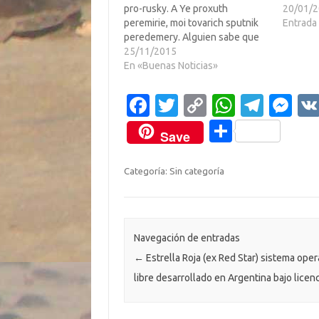
pro-rusky. A Ye proxuth
de Gonz
20/01/
peremirie, moi tovarich sputnik
asustar 
Entrada 
peredemery. Alguien sabe que
Premio 
he puesto? Lo hice sin el Google
25/11/2015
prevaric
translate, que conste, que
En «Buenas Noticias»
intelec
seguramente quedó mejor lo
ejemplo
que yo he hecho con mío gran
Fa
T
C
W
T
M
coeficiente intelectual. Premio
c
w
o
h
el
es
para quien lo averigue, le invito
C
Save
a…
e
it
p
at
e
se
o
b
te
y
s
gr
n
m
Categoría: Sin categoría
o
r
Li
A
a
g
p
o
n
p
m
er
ar
k
k
p
ti
Navegación de entradas
←
Estrella Roja (ex Red Star) sistema oper
r
libre desarrollado en Argentina bajo licen