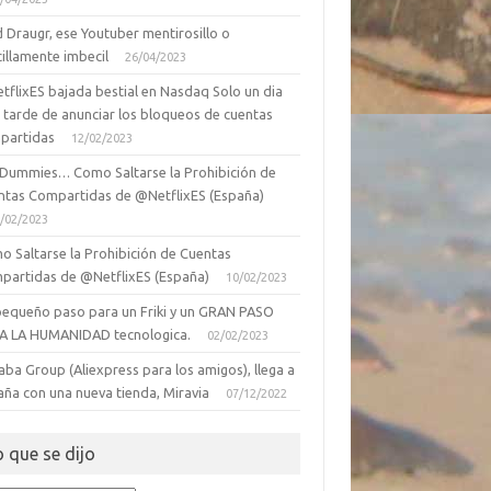
 Draugr, ese Youtuber mentirosillo o
illamente imbecil
26/04/2023
tflixES bajada bestial en Nasdaq Solo un dia
 tarde de anunciar los bloqueos de cuentas
partidas
12/02/2023
 Dummies… Como Saltarse la Prohibición de
ntas Compartidas de @NetflixES (España)
/02/2023
o Saltarse la Prohibición de Cuentas
partidas de @NetflixES (España)
10/02/2023
pequeño paso para un Friki y un GRAN PASO
A LA HUMANIDAD tecnologica.
02/02/2023
aba Group (Aliexpress para los amigos), llega a
aña con una nueva tienda, Miravia
07/12/2022
o que se dijo