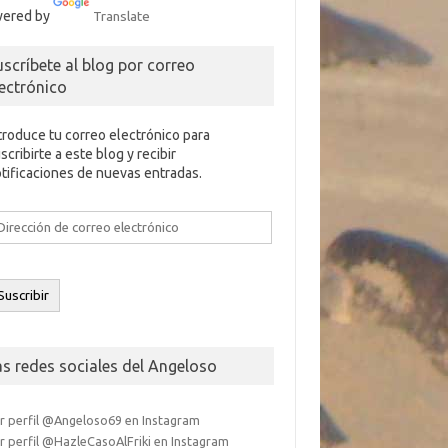
ered by
Translate
uscríbete al blog por correo
lectrónico
troduce tu correo electrónico para
scribirte a este blog y recibir
tificaciones de nuevas entradas.
rección
e
rreo
ectrónico
Suscribir
as redes sociales del Angeloso
r perfil @Angeloso69 en Instagram
r perfil @HazleCasoAlFriki en Instagram