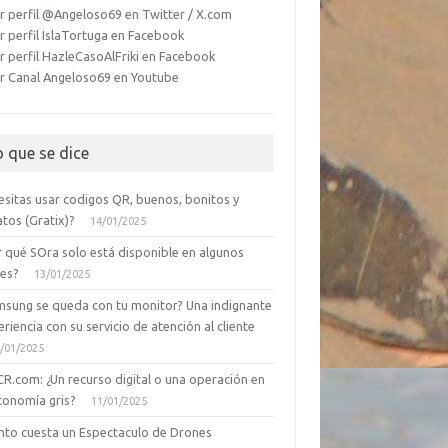
r perfil @Angeloso69 en Twitter / X.com
r perfil IslaTortuga en Facebook
r perfil HazleCasoAlFriki en Facebook
r Canal Angeloso69 en Youtube
o que se dice
esitas usar codigos QR, buenos, bonitos y
tos (Gratix)?
14/01/2025
r qué SOra solo está disponible en algunos
ses?
13/01/2025
msung se queda con tu monitor? Una indignante
riencia con su servicio de atención al cliente
/01/2025
CR.com: ¿Un recurso digital o una operación en
conomía gris?
11/01/2025
nto cuesta un Espectaculo de Drones