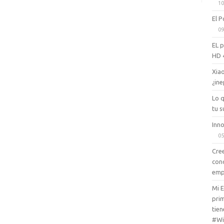
10
El P
09
EL 
HD 
Xiao
¿ine
Lo 
tu s
Inno
05
Cree
con
emp
Mi 
prim
tien
#Wi