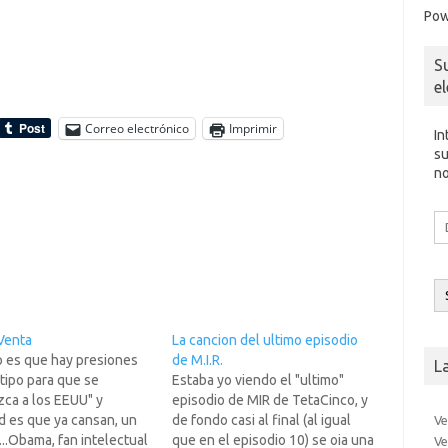
Pow
S
e
Correo electrónico
Imprimir
In
su
no
Di
d
co
el
Venta
La cancion del ultimo episodio
o es que hay presiones
de M.I.R.
L
tipo para que se
Estaba yo viendo el "ultimo"
ca a los EEUU" y
episodio de MIR de TetaCinco, y
d es que ya cansan, un
de fondo casi al final (al igual
Ve
..Obama, fan intelectual
que en el episodio 10) se oia una
Ve