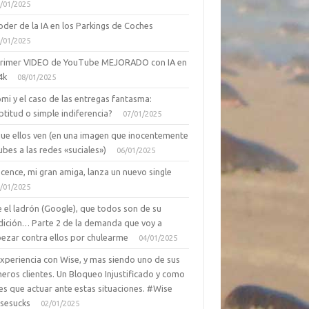
/01/2025
oder de la IA en los Parkings de Coches
/01/2025
primer VIDEO de YouTube MEJORADO con IA en
4k
08/01/2025
mi y el caso de las entregas fantasma:
ptitud o simple indiferencia?
07/01/2025
que ellos ven (en una imagen que inocentemente
ubes a las redes «suciales»)
06/01/2025
cence, mi gran amiga, lanza un nuevo single
/01/2025
 el ladrón (Google), que todos son de su
dición… Parte 2 de la demanda que voy a
ezar contra ellos por chulearme
04/01/2025
Experiencia con Wise, y mas siendo uno de sus
eros clientes. Un Bloqueo Injustificado y como
es que actuar ante estas situaciones. #Wise
sesucks
02/01/2025