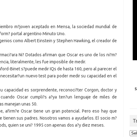
 miembro m?joven aceptado en Mensa, la sociedad mundial de
nform? portal argentino Minuto Uno.
 genios como Albert Einstein y Stephen Hawking, el creador de
ormaci?ara Ni? Dotados afirman que Oscar es uno de los ni?m?
ncia, literalmente, les fue imposible de medir.
ford-Binet s?puede medir IQs de hasta 160, pero al parecer el
necesitar?un nuevo test para poder medir su capacidad en el
S
 Su capacidad es sorprendente, reconoci?ter Corgon, doctor y
 cuando Oscar cumpli?s a?ya ten?un lenguaje de miles de
as manejan unas 50.
e, afirm?e Oscar tiene un gran potencial. Pero eso hay que
e tienen sus padres. Nosotros vamos a ayudarlos. El socio m?
T
ods, quien se uni? 1995 con apenas dos a?y diez meses.