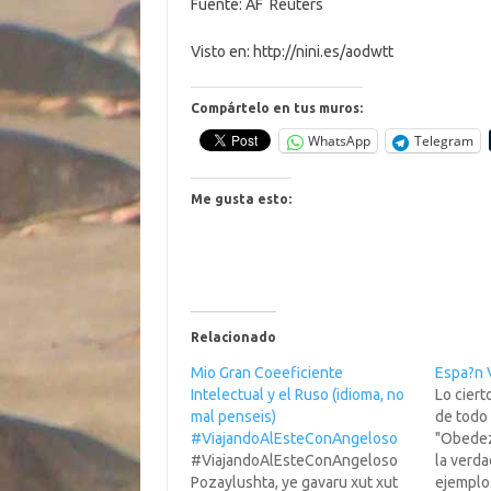
Fuente: AF  Reuters
Visto en: http://nini.es/aodwtt
Compártelo en tus muros:
WhatsApp
Telegram
Me gusta esto:
Relacionado
Mio Gran Coeeficiente
Espa?n 
Intelectual y el Ruso (idioma, no
Lo ciert
mal penseis)
de todo 
#‎ViajandoAlEsteConAngeloso‬
"Obedez
#‎ViajandoAlEsteConAngeloso‬
la verda
Pozaylushta, ye gavaru xut xut
ejemplo.