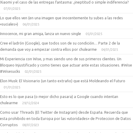
Xiaomi y el caso de las entregas fantasma: ¿ineptitud o simple indiferencia?
07/01/2025
Lo que ellos ven (en una imagen que inocentemente tu subes a las redes
«suciales»)
06/01/2025
Innocence, mi gran amiga, lanza un nuevo single
05/01/2025
Cree el ladrón (Google), que todos son de su condición… Parte 2 de la
demanda que voy a empezar contra ellos por chulearme
04/01/2025
Mi Experiencia con Wise, y mas siendo uno de sus primeros clientes. Un
Bloqueo Injustificado y como tienes que actuar ante estas situaciones. #Wise
#Wisesucks
02/01/2025
Elon Musk: El Visionario (un tanto extraño) que está Moldeando el Futuro
01/01/2025
Esto es lo que pasa (o mejor dicho pasara) a Google cuando intentan
chulearme
29/12/2024
Como usar Threads (El Twitter de Instagram) desde España. Recuerda que
esta prohibido en toda Europa por las «utoridades» de Proteccion de Datos
Corruptos
08/07/2023