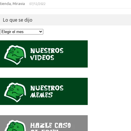
tienda, Miravia
07/12/2022
Lo que se dijo
Lo
que
se
dijo