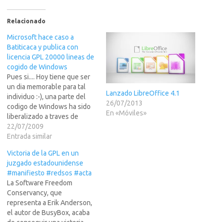
Relacionado
Microsoft hace caso a
Batiticaca y publica con
licencia GPL 20000 lineas de
cogido de Windows
Pues si.... Hoy tiene que ser
un dia memorable para tal
Lanzado LibreOffice 4.1
individuo :-), una parte del
26/07/2013
codigo de Windows ha sido
En «Móviles»
liberalizado a traves de
CodePlex y ya esta
22/07/2009
disponible bajo la licencia
Entrada similar
GPL (maldita dentro de
Victoria de la GPL en un
Microsoft hasta hace
juzgado estadounidense
poco).Bueno sus pongo en
#manifiesto #redsos #acta
LEER MAS >>> la fuente
La Software Freedom
de…
Conservancy, que
representa a Erik Anderson,
el autor de BusyBox, acaba