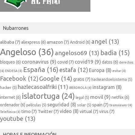
Nubarrones
angel
(13)
alibaba
(7)
amazon
(7)
aliexpress
(6)
Android
(6)
Angeloso
(36)
badia
(15)
angeloso69
(13)
coronavirus
(9)
covid19
(9)
covid
(7)
bloqueo
(6)
datos
(6)
derechos
España
(16)
estafa
(12)
Europa
(8)
(4)
ENDESA
(4)
evitar
(4)
Google
(14)
Facebook
(12)
gratis
(7)
hackeandoelsistema
(5)
hazlecasoalfriki
(11)
instagram
(8)
hacker
(5)
IBERDROLA
(4)
islatortuga
(24)
movil
(9)
internet
(6)
netflix
(6)
legal
(5)
seguridad
(8)
spain
(7)
ordenador
(6)
películas
(5)
solar
(5)
teamviewer
(4)
video
(8)
timo
(7)
Twitter
(7)
virtual
(7)
virus
(7)
Telefónica
(4)
youtube
(13)
HORAS E INFORMACIÓN