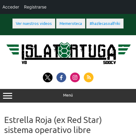
Acceder
Registrarse
Ver nuestros videos
Memeroteca
#hazlecasoalfriki
Saltar
al
contenido
Menú
Estrella Roja (ex Red Star)
sistema operativo libre