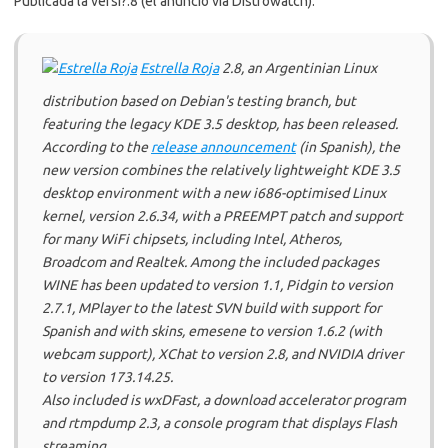
Publicada la versi?.8 (el anuncio via Distrowatch):
Estrella Roja
2.8, an Argentinian Linux
distribution based on Debian's testing branch, but
featuring the legacy KDE 3.5 desktop, has been released.
According to the
release announcement
(in Spanish), the
new version combines the relatively lightweight KDE 3.5
desktop environment with a new i686-optimised Linux
kernel, version 2.6.34, with a PREEMPT patch and support
for many WiFi chipsets, including Intel, Atheros,
Broadcom and Realtek. Among the included packages
WINE has been updated to version 1.1, Pidgin to version
2.7.1, MPlayer to the latest SVN build with support for
Spanish and with skins, emesene to version 1.6.2 (with
webcam support), XChat to version 2.8, and NVIDIA driver
to version 173.14.25.
Also included is wxDFast, a download accelerator program
and rtmpdump 2.3, a console program that displays Flash
streaming.