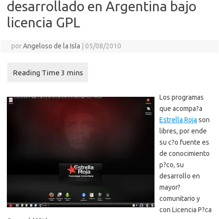
desarrollado en Argentina bajo
licencia GPL
por
Angeloso de la Isla
|
05/08/2010
Los programas
que acompa?a
Estrella Roja
son
libres, por ende
su c?o fuente es
de conocimiento
p?co, su
desarrollo en
mayor?
comunitario y
con Licencia P?ca