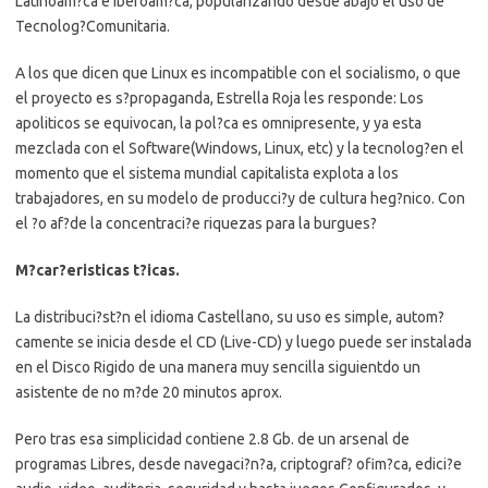
Latinoam?ca e Iberoam?ca, popularizando desde abajo el uso de
Tecnolog?Comunitaria.
A los que dicen que Linux es incompatible con el socialismo, o que
el proyecto es s?propaganda, Estrella Roja les responde: Los
apoliticos se equivocan, la pol?ca es omnipresente, y ya esta
mezclada con el Software(Windows, Linux, etc) y la tecnolog?en el
momento que el sistema mundial capitalista explota a los
trabajadores, en su modelo de producci?y de cultura heg?nico. Con
el ?o af?de la concentraci?e riquezas para la burgues?
M?car?eristicas t?icas.
La distribuci?st?n el idioma Castellano, su uso es simple, autom?
camente se inicia desde el CD (Live-CD) y luego puede ser instalada
en el Disco Rigido de una manera muy sencilla siguientdo un
asistente de no m?de 20 minutos aprox.
Pero tras esa simplicidad contiene 2.8 Gb. de un arsenal de
programas Libres, desde navegaci?n?a, criptograf? ofim?ca, edici?e