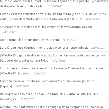
Mucho cuidado con las Smart TV Xiaomi, Espias no, lo siguiente… y hardware
desfasado de muy mala calidad.
12/06/2023
Como evitar los anuncios en Youtube sin PREMIUM (y en el 99% de los sitios
webs) sin ser detectado. Articulo creado con IA (ChatGTP).
08/06/2023
Se «cargaron» (por unos dias, logicamente) la web AtomoHD.com
24/05/2023
Como poner link en tus post de Instagram
28/04/2023
Lord Draugr, ese Youtuber mentirosillo o sencillamente imbecil
26/04/2023
@NetflixES bajada bestial en Nasdaq Solo un dia mas tarde de anunciar los
bloqueos de cuentas compartidas
12/02/2023
For Dummies… Como Saltarse la Prohibición de Cuentas Compartidas de
@NetflixES (España)
10/02/2023
Como Saltarse la Prohibición de Cuentas Compartidas de @NetflixES
(España)
10/02/2023
Un pequeño paso para un Friki y un GRAN PASO PARA LA HUMANIDAD
tecnologica.
02/02/2023
Alibaba Group (Aliexpress para los amigos), llega a España con una nueva