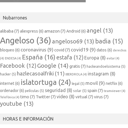
Nubarrones
angel
(13)
alibaba
(7)
amazon
(7)
aliexpress
(6)
Android
(6)
Angeloso
(36)
badia
(15)
angeloso69
(13)
coronavirus
(9)
covid19
(9)
covid
(7)
bloqueo
(6)
datos
(6)
derechos
España
(16)
estafa
(12)
Europa
(8)
(4)
ENDESA
(4)
evitar
(4)
Google
(14)
Facebook
(12)
gratis
(7)
hackeandoelsistema
(5)
hazlecasoalfriki
(11)
instagram
(8)
hacker
(5)
IBERDROLA
(4)
islatortuga
(24)
movil
(9)
internet
(6)
netflix
(6)
legal
(5)
seguridad
(8)
spain
(7)
ordenador
(6)
películas
(5)
solar
(5)
teamviewer
(4)
video
(8)
timo
(7)
Twitter
(7)
virtual
(7)
virus
(7)
Telefónica
(4)
youtube
(13)
HORAS E INFORMACIÓN