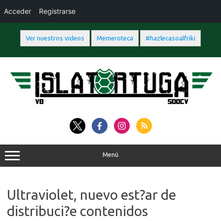
Acceder
Registrarse
Ver nuestros videos
Memeroteca
#hazlecasoalfriki
Saltar
al
contenido
Menú
Ultraviolet, nuevo est?ar de
distribuci?e contenidos