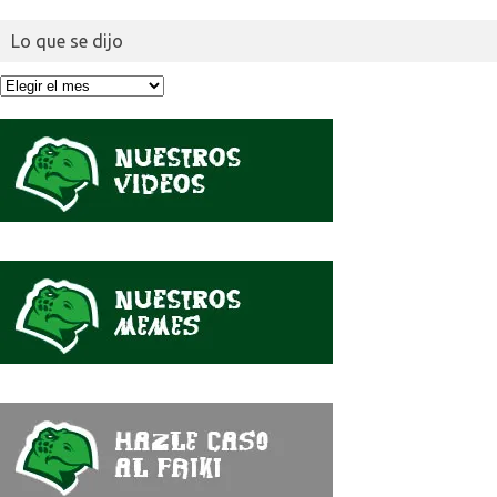
Lo que se dijo
Lo
que
se
dijo