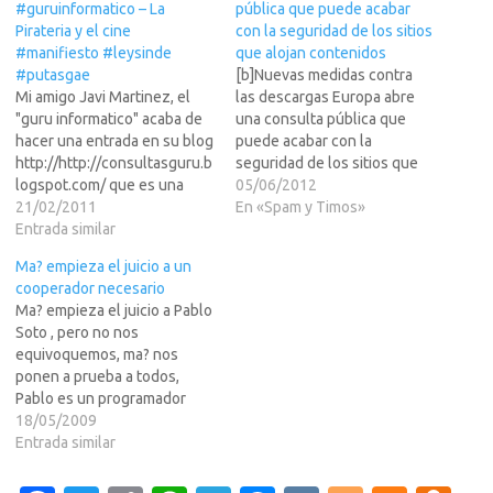
#guruinformatico – La
pública que puede acabar
Pirateria y el cine
con la seguridad de los sitios
#manifiesto #leysinde
que alojan contenidos
#putasgae
[b]Nuevas medidas contra
Mi amigo Javi Martinez, el
las descargas Europa abre
"guru informatico" acaba de
una consulta pública que
hacer una entrada en su blog
puede acabar con la
http://http://consultasguru.b
seguridad de los sitios que
logspot.com/ que es una
alojan contenidos [/b] Es una
05/06/2012
pasada. En menos de una
21/02/2011
de las bases de Internet. Los
En «Spam y Timos»
hoja A4 hace todo un
Entrada similar
dueños de las páginas o
resumen perfecto del
servicios de internet no son
Ma? empieza el juicio a un
estado actual de las nuevas
responsables de los LEER
cooperador necesario
tecnologias y la industria
MAS >>> contenidos que
Ma? empieza el juicio a Pablo
multimedia. Es un "Must
pueda…
Soto , pero no nos
Have"... Leedlo, seguro que
equivoquemos, ma? nos
muchos…
ponen a prueba a todos,
Pablo es un programador
muy h?l e inteligente y
18/05/2009
cometi? error de programar
Entrada similar
varias herramientas de
distribuci?e contenidos de