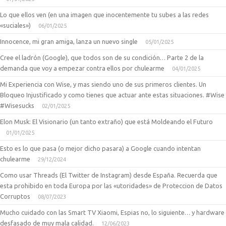
Lo que ellos ven (en una imagen que inocentemente tu subes a las redes
«suciales»)
06/01/2025
Innocence, mi gran amiga, lanza un nuevo single
05/01/2025
Cree el ladrón (Google), que todos son de su condición… Parte 2 de la
demanda que voy a empezar contra ellos por chulearme
04/01/2025
Mi Experiencia con Wise, y mas siendo uno de sus primeros clientes. Un
Bloqueo Injustificado y como tienes que actuar ante estas situaciones. #Wise
#Wisesucks
02/01/2025
Elon Musk: El Visionario (un tanto extraño) que está Moldeando el Futuro
01/01/2025
Esto es lo que pasa (o mejor dicho pasara) a Google cuando intentan
chulearme
29/12/2024
Como usar Threads (El Twitter de Instagram) desde España. Recuerda que
esta prohibido en toda Europa por las «utoridades» de Proteccion de Datos
Corruptos
08/07/2023
Mucho cuidado con las Smart TV Xiaomi, Espias no, lo siguiente… y hardware
desfasado de muy mala calidad.
12/06/2023