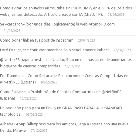
Como evitar los anuncios en Youtube sin PREMIUM (y en el 99% de los sitios
webs) sin ser detectado. Articulo creado con IA (ChatGTP).
08/06/2023
Se «cargaron» (por unos dias, logicamente) la web AtomoHD.com
24/05/2023
Como poner link en tus post de Instagram
28/04/2023
Lord Draugr, ese Youtuber mentirosillo o sencillamente imbecil
26/04/2023
@NetflixES bajada bestial en Nasdaq Solo un dia mas tarde de anunciar los
bloqueos de cuentas compartidas
12/02/2023
For Dummies… Como Saltarse la Prohibición de Cuentas Compartidas de
@NetflixES (España)
10/02/2023
Como Saltarse la Prohibición de Cuentas Compartidas de @NetflixES
(España)
10/02/2023
Un pequeño paso para un Friki y un GRAN PASO PARA LA HUMANIDAD
tecnologica.
02/02/2023
Alibaba Group (Aliexpress para los amigos), llega a España con una nueva
tienda, Miravia
07/12/2022