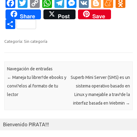
Fa
T
C
W
T
M
V
Bl
M
O
las habitualmente utilizadas
c
w
o
h
el
es
K
o
e
d
por programadores para
Share
Post
Save
distribuir sus trabajos entre
e
it
p
at
e
se
g
n
n
C
otros proyectos,…
b
te
y
s
gr
n
g
e
o
o
o
r
Li
A
a
g
er
a
kl
m
Categoría: Sin categoría
o
n
p
m
er
m
as
p
k
k
p
e
sn
ar
ik
Navegación de entradas
ti
←
Maneja tu librer?de ebooks y
Superb Mini Server (SMS) es un
i
r
convi?elos al formato de tu
sistema operativo basado en
lector
Linux y manejable a trav?de la
interfaz basada en Webmin
→
Bienvenido PIRATA!!!