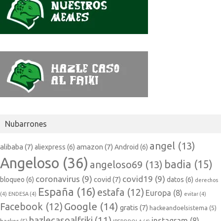
Nubarrones
angel
(13)
alibaba
(7)
amazon
(7)
aliexpress
(6)
Android
(6)
Angeloso
(36)
badia
(15)
angeloso69
(13)
coronavirus
(9)
covid19
(9)
covid
(7)
bloqueo
(6)
datos
(6)
derechos
España
(16)
estafa
(12)
Europa
(8)
(4)
ENDESA
(4)
evitar
(4)
Google
(14)
Facebook
(12)
gratis
(7)
hackeandoelsistema
(5)
hazlecasoalfriki
(11)
instagram
(8)