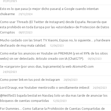
01/01/2025
Esto es lo que pasa (o mejor dicho pasara) a Google cuando intentan
chulearme
29/12/2024
Como usar Threads (El Twitter de Instagram) desde España. Recuerda que
esta prohibido en toda Europa por las «utoridades» de Proteccion de Datos
Corruptos
08/07/2023
Mucho cuidado con las Smart TV Xiaomi, Espias no, lo siguiente… y hardware
desfasado de muy mala calidad.
12/06/2023
Como evitar los anuncios en Youtube sin PREMIUM (y en el 99% de los sitios
webs) sin ser detectado. Articulo creado con IA (ChatGTP).
08/06/2023
Se «cargaron» (por unos dias, logicamente) la web AtomoHD.com
24/05/2023
Como poner link en tus post de Instagram
28/04/2023
Lord Draugr, ese Youtuber mentirosillo o sencillamente imbecil
26/04/2023
@NetflixES bajada bestial en Nasdaq Solo un dia mas tarde de anunciar los
bloqueos de cuentas compartidas
12/02/2023
For Dummies… Como Saltarse la Prohibición de Cuentas Compartidas de