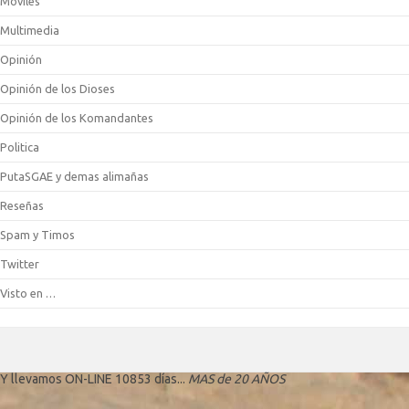
Móviles
Multimedia
Opinión
Opinión de los Dioses
Opinión de los Komandantes
Politica
PutaSGAE y demas alimañas
Reseñas
Spam y Timos
Twitter
Visto en …
Y llevamos ON-LINE 10853 días...
MAS de 20 AÑOS