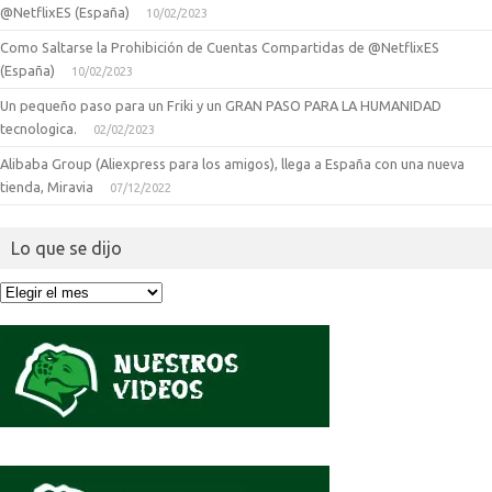
@NetflixES (España)
10/02/2023
Como Saltarse la Prohibición de Cuentas Compartidas de @NetflixES
(España)
10/02/2023
Un pequeño paso para un Friki y un GRAN PASO PARA LA HUMANIDAD
tecnologica.
02/02/2023
Alibaba Group (Aliexpress para los amigos), llega a España con una nueva
tienda, Miravia
07/12/2022
Lo que se dijo
Lo
que
se
dijo