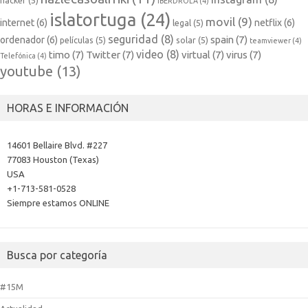
hacker
(5)
IBERDROLA
(4)
islatortuga
(24)
movil
(9)
internet
(6)
netflix
(6)
legal
(5)
seguridad
(8)
spain
(7)
ordenador
(6)
películas
(5)
solar
(5)
teamviewer
(4)
video
(8)
timo
(7)
Twitter
(7)
virtual
(7)
virus
(7)
Telefónica
(4)
youtube
(13)
HORAS E INFORMACIÓN
14601 Bellaire Blvd. #227
77083 Houston (Texas)
USA
+1-713-581-0528
Siempre estamos ONLINE
Busca por categoría
#15M