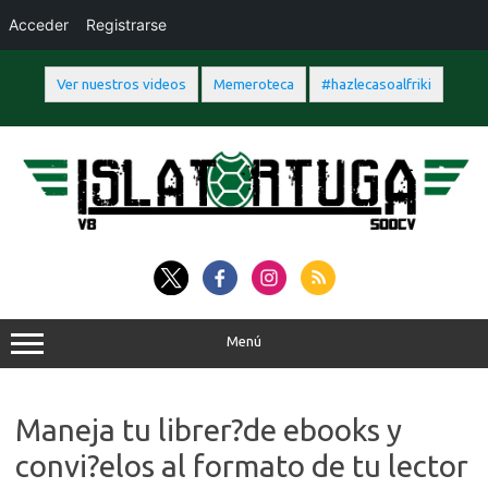
Acceder
Registrarse
Ver nuestros videos
Memeroteca
#hazlecasoalfriki
Saltar
al
contenido
Menú
Maneja tu librer?de ebooks y
convi?elos al formato de tu lector