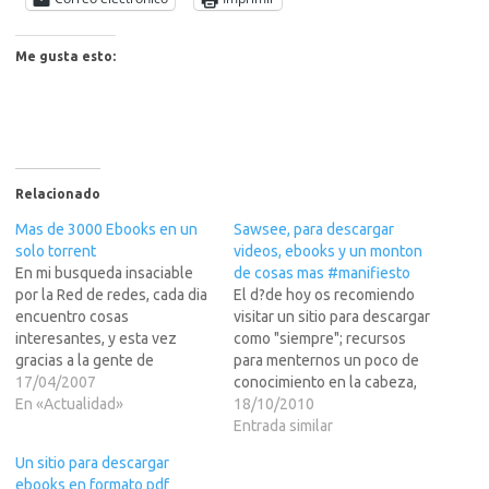
Me gusta esto:
Relacionado
Mas de 3000 Ebooks en un
Sawsee, para descargar
solo torrent
videos, ebooks y un monton
En mi busqueda insaciable
de cosas mas #manifiesto
por la Red de redes, cada dia
El d?de hoy os recomiendo
encuentro cosas
visitar un sitio para descargar
interesantes, y esta vez
como "siempre"; recursos
gracias a la gente de
para menternos un poco de
NewPCT sus podemos
17/04/2007
conocimiento en la cabeza,
ofrecer esta increible
En «Actualidad»
ya sean ?os audiolibros,
18/10/2010
coleccion de libros en
ebooks o videotraining. En
Entrada similar
formato Ebook.Aqui hay de
LEER MAS os dejo el
Un sitio para descargar
todo, Hacking, Windows
enlace...http://sawsee.com/p
ebooks en formato pdf