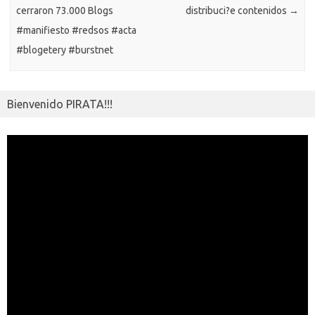
i
r
cerraron 73.000 Blogs
distribuci?e contenidos
→
#manifiesto #redsos #acta
#blogetery #burstnet
Bienvenido PIRATA!!!