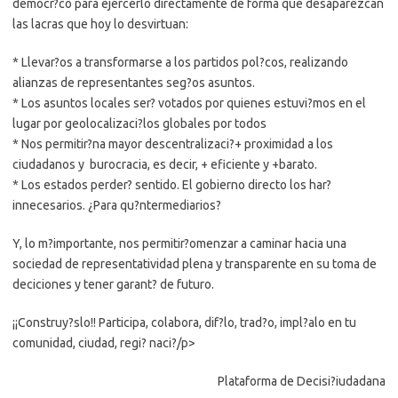
democr?co para ejercerlo directamente de forma que desaparezcan
las lacras que hoy lo desvirtuan:
* Llevar?os a transformarse a los partidos pol?cos, realizando
alianzas de representantes seg?os asuntos.
* Los asuntos locales ser? votados por quienes estuvi?mos en el
lugar por geolocalizaci?los globales por todos
* Nos permitir?na mayor descentralizaci?+ proximidad a los
ciudadanos y  burocracia, es decir, + eficiente y +barato.
* Los estados perder? sentido. El gobierno directo los har?
innecesarios. ¿Para qu?ntermediarios?
Y, lo m?importante, nos permitir?omenzar a caminar hacia una
sociedad de representatividad plena y transparente en su toma de
deciciones y tener garant? de futuro.
¡¡Construy?slo!! Participa, colabora, dif?lo, trad?o, impl?alo en tu
comunidad, ciudad, regi? naci?/p>
Plataforma de Decisi?iudadana