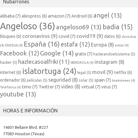
Nubarrones
angel
(13)
alibaba
(7)
amazon
(7)
aliexpress
(6)
Android
(6)
Angeloso
(36)
badia
(15)
angeloso69
(13)
coronavirus
(9)
covid19
(9)
covid
(7)
bloqueo
(6)
datos
(6)
derechos
España
(16)
estafa
(12)
Europa
(8)
(4)
ENDESA
(4)
evitar
(4)
Google
(14)
Facebook
(12)
gratis
(7)
hackeandoelsistema
(5)
hazlecasoalfriki
(11)
instagram
(8)
hacker
(5)
IBERDROLA
(4)
islatortuga
(24)
movil
(9)
internet
(6)
netflix
(6)
legal
(5)
seguridad
(8)
spain
(7)
ordenador
(6)
películas
(5)
solar
(5)
teamviewer
(4)
video
(8)
timo
(7)
Twitter
(7)
virtual
(7)
virus
(7)
Telefónica
(4)
youtube
(13)
HORAS E INFORMACIÓN
14601 Bellaire Blvd. #227
77083 Houston (Texas)