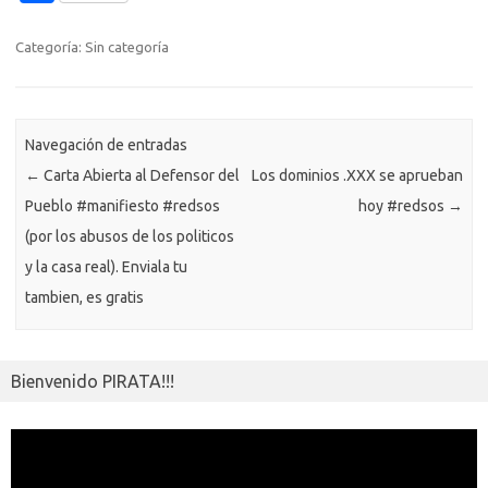
Todos pagamos…
b
te
y
s
gr
n
g
e
o
o
o
r
Li
A
a
g
er
a
kl
m
Categoría: Sin categoría
o
n
p
m
er
m
as
p
k
k
p
e
sn
ar
ik
Navegación de entradas
ti
←
Carta Abierta al Defensor del
Los dominios .XXX se aprueban
i
r
Pueblo #manifiesto #redsos
hoy #redsos
→
(por los abusos de los politicos
y la casa real). Enviala tu
tambien, es gratis
Bienvenido PIRATA!!!