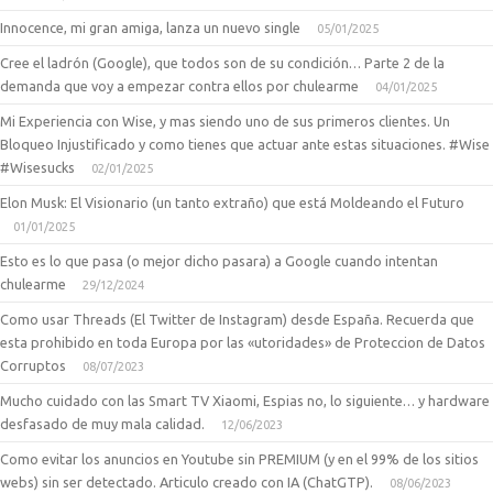
Innocence, mi gran amiga, lanza un nuevo single
05/01/2025
Cree el ladrón (Google), que todos son de su condición… Parte 2 de la
demanda que voy a empezar contra ellos por chulearme
04/01/2025
Mi Experiencia con Wise, y mas siendo uno de sus primeros clientes. Un
Bloqueo Injustificado y como tienes que actuar ante estas situaciones. #Wise
#Wisesucks
02/01/2025
Elon Musk: El Visionario (un tanto extraño) que está Moldeando el Futuro
01/01/2025
Esto es lo que pasa (o mejor dicho pasara) a Google cuando intentan
chulearme
29/12/2024
Como usar Threads (El Twitter de Instagram) desde España. Recuerda que
esta prohibido en toda Europa por las «utoridades» de Proteccion de Datos
Corruptos
08/07/2023
Mucho cuidado con las Smart TV Xiaomi, Espias no, lo siguiente… y hardware
desfasado de muy mala calidad.
12/06/2023
Como evitar los anuncios en Youtube sin PREMIUM (y en el 99% de los sitios
webs) sin ser detectado. Articulo creado con IA (ChatGTP).
08/06/2023