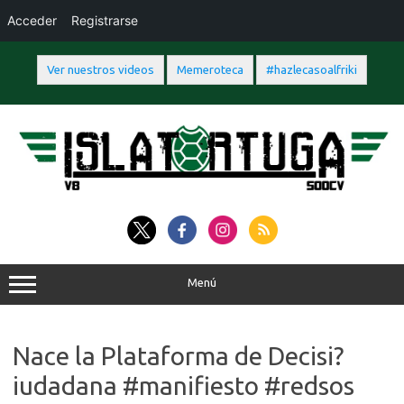
Acceder
Registrarse
Ver nuestros videos
Memeroteca
#hazlecasoalfriki
Saltar
al
contenido
Menú
Nace la Plataforma de Decisi?
iudadana #manifiesto #redsos