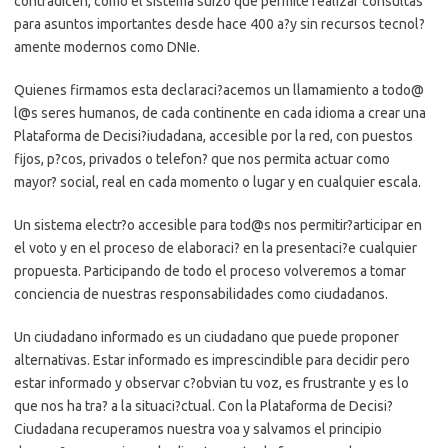
contradicen, como el sistema suizo que permite realizar consultas
para asuntos importantes desde hace 400 a?y sin recursos tecnol?
amente modernos como DNIe.
Quienes firmamos esta declaraci?acemos un llamamiento a todo@
l@s seres humanos, de cada continente en cada idioma a crear una
Plataforma de Decisi?iudadana, accesible por la red, con puestos
fijos, p?cos, privados o telefon? que nos permita actuar como
mayor? social, real en cada momento o lugar y en cualquier escala.
Un sistema electr?o accesible para tod@s nos permitir?articipar en
el voto y en el proceso de elaboraci? en la presentaci?e cualquier
propuesta. Participando de todo el proceso volveremos a tomar
conciencia de nuestras responsabilidades como ciudadanos.
Un ciudadano informado es un ciudadano que puede proponer
alternativas. Estar informado es imprescindible para decidir pero
estar informado y observar c?obvian tu voz, es frustrante y es lo
que nos ha tra? a la situaci?ctual. Con la Plataforma de Decisi?
Ciudadana recuperamos nuestra voa y salvamos el principio