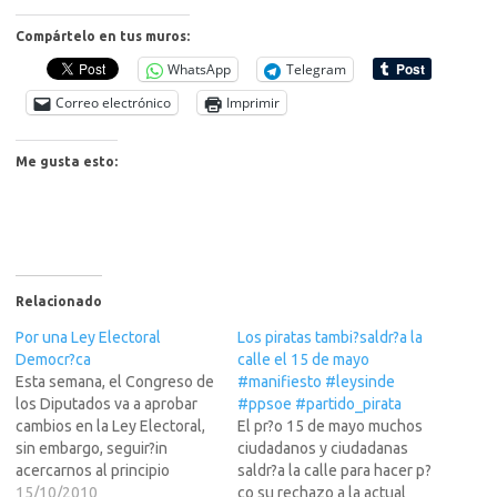
Compártelo en tus muros:
WhatsApp
Telegram
Correo electrónico
Imprimir
Me gusta esto:
Relacionado
Por una Ley Electoral
Los piratas tambi?saldr?a la
Democr?ca
calle el 15 de mayo
Esta semana, el Congreso de
#manifiesto #leysinde
los Diputados va a aprobar
#ppsoe #partido_pirata
cambios en la Ley Electoral,
El pr?o 15 de mayo muchos
sin embargo, seguir?in
ciudadanos y ciudadanas
acercarnos al principio
saldr?a la calle para hacer p?
democr?co de "una persona,
15/10/2010
co su rechazo a la actual