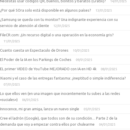
Necesitas usar codigos QR, buenos, bonitos y baratos (Gratix)?
14/01/2025
¿Por qué SOra solo está disponible en algunos países?
13/01/2025
¿Samsung se queda con tu monitor? Una indignante experiencia con su
servicio de atención al cliente
12/01/2025
FileCR.com: ¿Un recurso digital o una operación en la economía gris?
11/01/2025
Cuanto cuesta un Espectaculo de Drones
10/01/2025
El Poder de la IA en los Parkings de Coches
09/01/2025
EL primer VIDEO de YouTube MEJORADO con IA en HD 4k
08/01/2025
Xiaomi y el caso de las entregas fantasma: ¿ineptitud o simple indiferencia?
07/01/2025
Lo que ellos ven (en una imagen que inocentemente tu subes a las redes
«suciales»)
06/01/2025
Innocence, mi gran amiga, lanza un nuevo single
05/01/2025
Cree el ladrón (Google), que todos son de su condición… Parte 2 de la
demanda que voy a empezar contra ellos por chulearme
04/01/2025