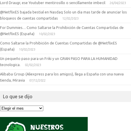
Lord Draugr, ese Youtuber mentirosillo o sencillamente imbecil
26/04/2023
@NetflixES bajada bestial en Nasdaq Solo un dia mas tarde de anunciar los
bloqueos de cuentas compartidas
12/02/2023
For Dummies… Como Saltarse la Prohibición de Cuentas Compartidas de
@NetflixES (España)
10/02/2023
Como Saltarse la Prohibición de Cuentas Compartidas de @NetflixES
(España)
10/02/2023
Un pequeño paso para un Friki y un GRAN PASO PARA LA HUMANIDAD
tecnologica.
02/02/2023
Alibaba Group (Aliexpress para los amigos), llega a España con una nueva
tienda, Miravia
07/12/2022
Lo que se dijo
Lo
que
se
dijo