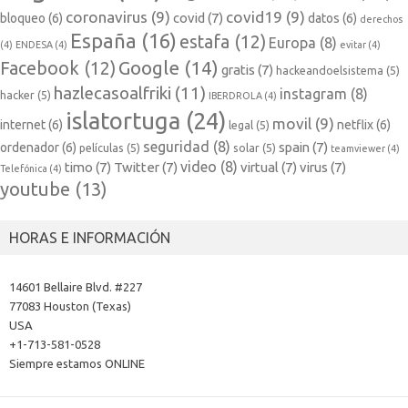
coronavirus
(9)
covid19
(9)
covid
(7)
bloqueo
(6)
datos
(6)
derechos
España
(16)
estafa
(12)
Europa
(8)
(4)
ENDESA
(4)
evitar
(4)
Google
(14)
Facebook
(12)
gratis
(7)
hackeandoelsistema
(5)
hazlecasoalfriki
(11)
instagram
(8)
hacker
(5)
IBERDROLA
(4)
islatortuga
(24)
movil
(9)
internet
(6)
netflix
(6)
legal
(5)
seguridad
(8)
spain
(7)
ordenador
(6)
películas
(5)
solar
(5)
teamviewer
(4)
video
(8)
timo
(7)
Twitter
(7)
virtual
(7)
virus
(7)
Telefónica
(4)
youtube
(13)
HORAS E INFORMACIÓN
14601 Bellaire Blvd. #227
77083 Houston (Texas)
USA
+1-713-581-0528
Siempre estamos ONLINE