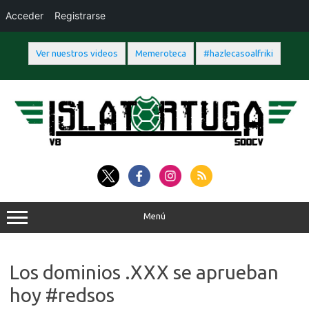
Acceder
Registrarse
Ver nuestros videos
Memeroteca
#hazlecasoalfriki
Saltar
al
contenido
Menú
Los dominios .XXX se aprueban
hoy #redsos