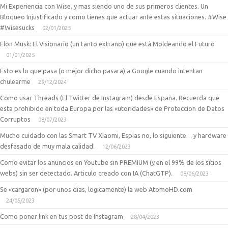
Mi Experiencia con Wise, y mas siendo uno de sus primeros clientes. Un
Bloqueo Injustificado y como tienes que actuar ante estas situaciones. #Wise
#Wisesucks
02/01/2025
Elon Musk: El Visionario (un tanto extraño) que está Moldeando el Futuro
01/01/2025
Esto es lo que pasa (o mejor dicho pasara) a Google cuando intentan
chulearme
29/12/2024
Como usar Threads (El Twitter de Instagram) desde España. Recuerda que
esta prohibido en toda Europa por las «utoridades» de Proteccion de Datos
Corruptos
08/07/2023
Mucho cuidado con las Smart TV Xiaomi, Espias no, lo siguiente… y hardware
desfasado de muy mala calidad.
12/06/2023
Como evitar los anuncios en Youtube sin PREMIUM (y en el 99% de los sitios
webs) sin ser detectado. Articulo creado con IA (ChatGTP).
08/06/2023
Se «cargaron» (por unos dias, logicamente) la web AtomoHD.com
24/05/2023
Como poner link en tus post de Instagram
28/04/2023