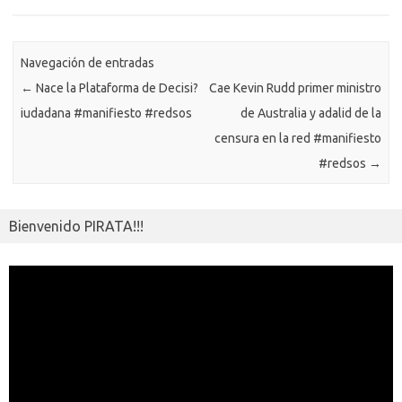
o
n
p
m
er
m
as
p
k
k
p
e
sn
ar
ik
Navegación de entradas
ti
←
Nace la Plataforma de Decisi?
Cae Kevin Rudd primer ministro
i
r
iudadana #manifiesto #redsos
de Australia y adalid de la
censura en la red #manifiesto
#redsos
→
Bienvenido PIRATA!!!