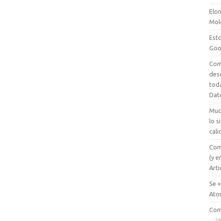
Elon
Mol
Esto
Goo
Com
des
tod
Dat
Muc
lo 
cali
Com
(y e
Arti
Se «
Ato
Com
28