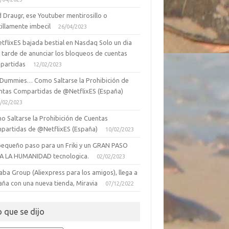
 Draugr, ese Youtuber mentirosillo o
illamente imbecil
26/04/2023
tflixES bajada bestial en Nasdaq Solo un dia
 tarde de anunciar los bloqueos de cuentas
partidas
12/02/2023
 Dummies… Como Saltarse la Prohibición de
ntas Compartidas de @NetflixES (España)
/02/2023
o Saltarse la Prohibición de Cuentas
partidas de @NetflixES (España)
10/02/2023
pequeño paso para un Friki y un GRAN PASO
A LA HUMANIDAD tecnologica.
02/02/2023
aba Group (Aliexpress para los amigos), llega a
aña con una nueva tienda, Miravia
07/12/2022
o que se dijo