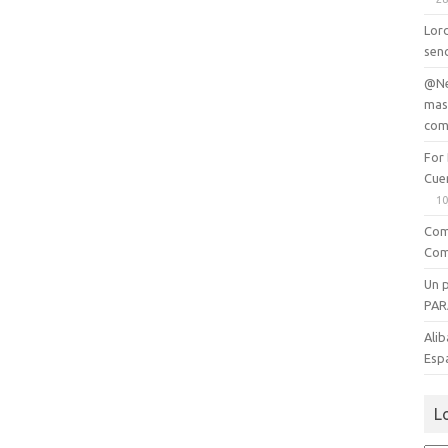
Lord
senc
@Ne
mas
com
For
Cue
10
Com
Com
Un 
PAR
Alib
Esp
L