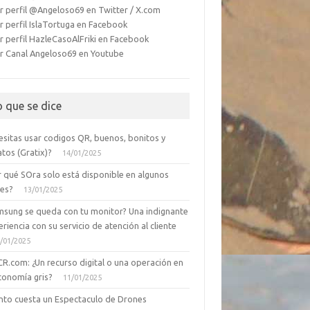
r perfil @Angeloso69 en Twitter / X.com
r perfil IslaTortuga en Facebook
r perfil HazleCasoAlFriki en Facebook
r Canal Angeloso69 en Youtube
o que se dice
esitas usar codigos QR, buenos, bonitos y
tos (Gratix)?
14/01/2025
r qué SOra solo está disponible en algunos
ses?
13/01/2025
msung se queda con tu monitor? Una indignante
riencia con su servicio de atención al cliente
/01/2025
CR.com: ¿Un recurso digital o una operación en
conomía gris?
11/01/2025
nto cuesta un Espectaculo de Drones