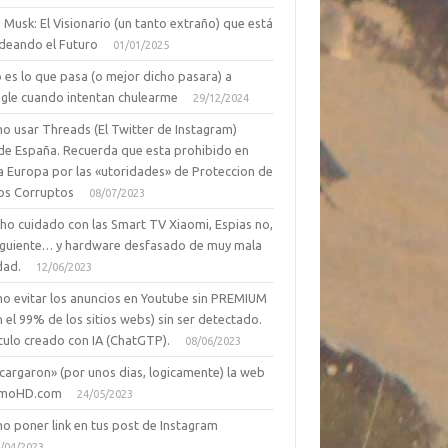
 Musk: El Visionario (un tanto extraño) que está
deando el Futuro
01/01/2025
 es lo que pasa (o mejor dicho pasara) a
gle cuando intentan chulearme
29/12/2024
o usar Threads (El Twitter de Instagram)
de España. Recuerda que esta prohibido en
a Europa por las «utoridades» de Proteccion de
os Corruptos
08/07/2023
ho cuidado con las Smart TV Xiaomi, Espias no,
siguiente… y hardware desfasado de muy mala
dad.
12/06/2023
o evitar los anuncios en Youtube sin PREMIUM
n el 99% de los sitios webs) sin ser detectado.
culo creado con IA (ChatGTP).
08/06/2023
cargaron» (por unos dias, logicamente) la web
moHD.com
24/05/2023
o poner link en tus post de Instagram
/04/2023