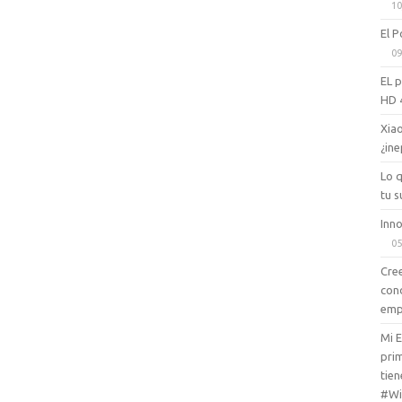
10
El P
09
EL 
HD 
Xiao
¿ine
Lo 
tu s
Inno
05
Cree
con
emp
Mi 
prim
tien
#Wi