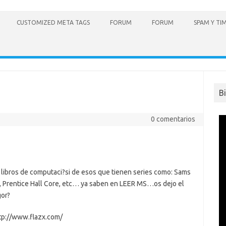
CUSTOMIZED META TAGS
FORUM
FORUM
SPAM Y TI
B
0 comentarios
 libros de computaci?si de esos que tienen series como: Sams
e, Prentice Hall Core, etc… ya saben en LEER MS…os dejo el
gor?
tp://www.flazx.com/