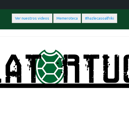
Ver nuestros videos
Memeroteca
#hazlecasoalfriki