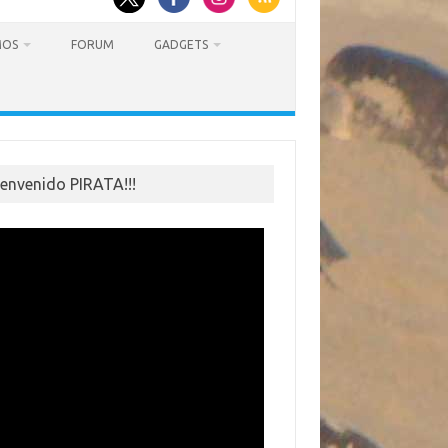
MOS
FORUM
GADGETS
ienvenido PIRATA!!!