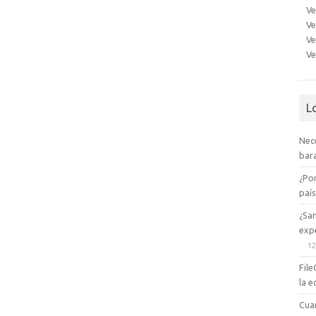
Ve
Ve
Ve
Ve
L
Nec
bara
¿Po
paí
¿Sa
expe
12
File
la e
Cua