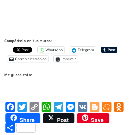
Compártelo en tus muros:
WhatsApp
Telegram
Correo electrónico
Imprimir
Me gusta esto:
Fa
T
C
W
T
M
V
Bl
M
O
c
w
o
h
el
es
K
o
e
d
Share
Post
Save
e
it
p
at
e
se
g
n
n
C