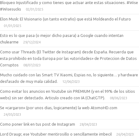
Bloqueo Injustificado y como tienes que actuar ante estas situaciones. #Wise
#Wisesucks
02/01/2025
Elon Musk: El Visionario (un tanto extraño) que está Moldeando el Futuro
01/01/2025
Esto es lo que pasa (o mejor dicho pasara) a Google cuando intentan
chulearme
29/12/2024
Como usar Threads (El Twitter de Instagram) desde España. Recuerda que
esta prohibido en toda Europa por las «utoridades» de Proteccion de Datos
Corruptos
08/07/2023
Mucho cuidado con las Smart TV Xiaomi, Espias no, lo siguiente… y hardware
desfasado de muy mala calidad.
12/06/2023
Como evitar los anuncios en Youtube sin PREMIUM (y en el 99% de los sitios
webs) sin ser detectado. Articulo creado con IA (ChatGTP).
08/06/2023
Se «cargaron» (por unos dias, logicamente) la web AtomoHD.com
24/05/2023
Como poner link en tus post de Instagram
28/04/2023
Lord Draugr, ese Youtuber mentirosillo o sencillamente imbecil
26/04/2023