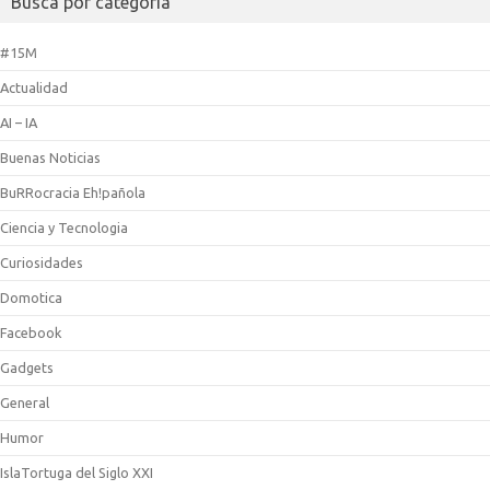
Busca por categoría
#15M
Actualidad
AI – IA
Buenas Noticias
BuRRocracia Eh!pañola
Ciencia y Tecnologia
Curiosidades
Domotica
Facebook
Gadgets
General
Humor
IslaTortuga del Siglo XXI