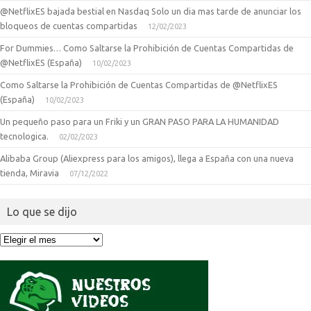
@NetflixES bajada bestial en Nasdaq Solo un dia mas tarde de anunciar los
bloqueos de cuentas compartidas
12/02/2023
For Dummies… Como Saltarse la Prohibición de Cuentas Compartidas de
@NetflixES (España)
10/02/2023
Como Saltarse la Prohibición de Cuentas Compartidas de @NetflixES
(España)
10/02/2023
Un pequeño paso para un Friki y un GRAN PASO PARA LA HUMANIDAD
tecnologica.
02/02/2023
Alibaba Group (Aliexpress para los amigos), llega a España con una nueva
tienda, Miravia
07/12/2022
Lo que se dijo
Lo
que
se
dijo