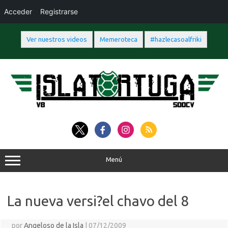
Acceder
Registrarse
Ver nuestros videos
Memeroteca
#hazlecasoalfriki
Saltar
al
contenido
Menú
La nueva versi?el chavo del 8
por
Angeloso de la Isla
|
07/12/2009