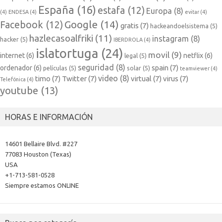
España
(16)
estafa
(12)
Europa
(8)
(4)
ENDESA
(4)
evitar
(4)
Google
(14)
Facebook
(12)
gratis
(7)
hackeandoelsistema
(5)
hazlecasoalfriki
(11)
instagram
(8)
hacker
(5)
IBERDROLA
(4)
islatortuga
(24)
movil
(9)
internet
(6)
netflix
(6)
legal
(5)
seguridad
(8)
spain
(7)
ordenador
(6)
películas
(5)
solar
(5)
teamviewer
(4)
video
(8)
timo
(7)
Twitter
(7)
virtual
(7)
virus
(7)
Telefónica
(4)
youtube
(13)
HORAS E INFORMACIÓN
14601 Bellaire Blvd. #227
77083 Houston (Texas)
USA
+1-713-581-0528
Siempre estamos ONLINE