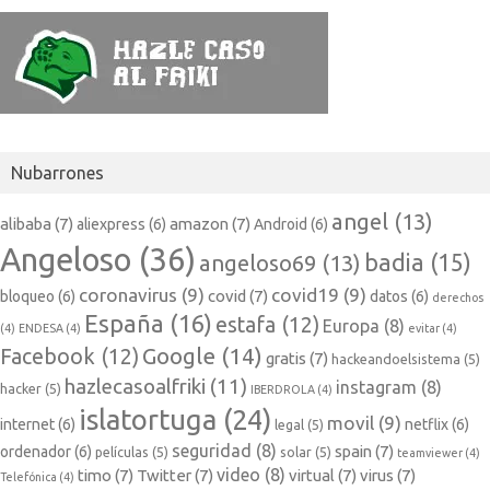
Nubarrones
angel
(13)
alibaba
(7)
amazon
(7)
aliexpress
(6)
Android
(6)
Angeloso
(36)
badia
(15)
angeloso69
(13)
coronavirus
(9)
covid19
(9)
covid
(7)
bloqueo
(6)
datos
(6)
derechos
España
(16)
estafa
(12)
Europa
(8)
(4)
ENDESA
(4)
evitar
(4)
Google
(14)
Facebook
(12)
gratis
(7)
hackeandoelsistema
(5)
hazlecasoalfriki
(11)
instagram
(8)
hacker
(5)
IBERDROLA
(4)
islatortuga
(24)
movil
(9)
internet
(6)
netflix
(6)
legal
(5)
seguridad
(8)
spain
(7)
ordenador
(6)
películas
(5)
solar
(5)
teamviewer
(4)
video
(8)
timo
(7)
Twitter
(7)
virtual
(7)
virus
(7)
Telefónica
(4)