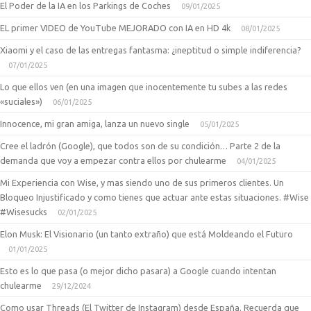
El Poder de la IA en los Parkings de Coches
09/01/2025
EL primer VIDEO de YouTube MEJORADO con IA en HD 4k
08/01/2025
Xiaomi y el caso de las entregas fantasma: ¿ineptitud o simple indiferencia?
07/01/2025
Lo que ellos ven (en una imagen que inocentemente tu subes a las redes
«suciales»)
06/01/2025
Innocence, mi gran amiga, lanza un nuevo single
05/01/2025
Cree el ladrón (Google), que todos son de su condición… Parte 2 de la
demanda que voy a empezar contra ellos por chulearme
04/01/2025
Mi Experiencia con Wise, y mas siendo uno de sus primeros clientes. Un
Bloqueo Injustificado y como tienes que actuar ante estas situaciones. #Wise
#Wisesucks
02/01/2025
Elon Musk: El Visionario (un tanto extraño) que está Moldeando el Futuro
01/01/2025
Esto es lo que pasa (o mejor dicho pasara) a Google cuando intentan
chulearme
29/12/2024
Como usar Threads (El Twitter de Instagram) desde España. Recuerda que