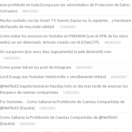
esta prohibido en toda Europa por las «utoridades» de Proteccion de Datos
Corruptos
08/07/2023
Mucho cuidado con las Smart TV Xiaomi, Espias no, lo siguiente… y hardware
desfasado de muy mala calidad.
12/06/2023
Como evitar los anuncios en Youtube sin PREMIUM (y en el 99% de los sitios
webs) sin ser detectado. Articulo creado con IA (ChatGTP).
08/06/2023
Se «cargaron» (por unos dias, logicamente) la web AtomoHD.com
24/05/2023
Como poner link en tus post de Instagram
28/04/2023
Lord Draugr, ese Youtuber mentirosillo o sencillamente imbecil
26/04/2023
@NetflixES bajada bestial en Nasdaq Solo un dia mas tarde de anunciar los
bloqueos de cuentas compartidas
12/02/2023
For Dummies… Como Saltarse la Prohibición de Cuentas Compartidas de
@NetflixES (España)
10/02/2023
Como Saltarse la Prohibición de Cuentas Compartidas de @NetflixES
(España)
10/02/2023