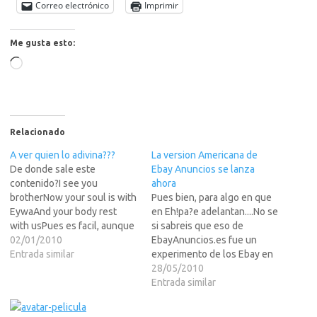
Correo electrónico
Imprimir
Me gusta esto:
Cargando...
Relacionado
A ver quien lo adivina???
La version Americana de
De donde sale este
Ebay Anuncios se lanza
contenido?I see you
ahora
brotherNow your soul is with
Pues bien, para algo en que
EywaAnd your body rest
en Eh!pa?e adelantan....No se
with usPues es facil, aunque
si sabreis que eso de
igual asi a la primera no dais
02/01/2010
EbayAnuncios.es fue un
con ello, porque vosotros
Entrada similar
experimento de los Ebay en
seguramente habreis visto
Eh!pa?ara ver si funcionaba y
28/05/2010
estas letras en los subtitulos
mira por donde parece ser
Entrada similar
de una pelicula, pero lo
que funciono muy bien y
habreis visto en Espa?Pues
desde hace un tiempo lo