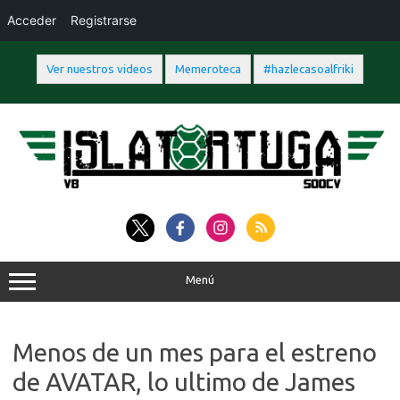
Acceder
Registrarse
Ver nuestros videos
Memeroteca
#hazlecasoalfriki
Saltar
al
contenido
Menú
Menos de un mes para el estreno
de AVATAR, lo ultimo de James