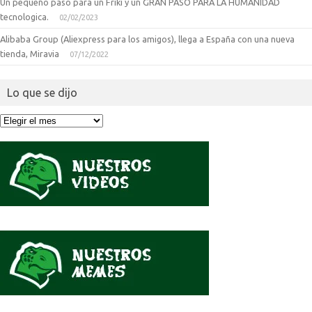
Un pequeño paso para un Friki y un GRAN PASO PARA LA HUMANIDAD
tecnologica.
02/02/2023
Alibaba Group (Aliexpress para los amigos), llega a España con una nueva
tienda, Miravia
07/12/2022
Lo que se dijo
Lo
que
se
dijo