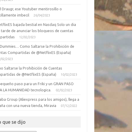
 Draugr, ese Youtuber mentirosillo o
illamente imbecil
26/04/2023
tflixES bajada bestial en Nasdaq Solo un dia
 tarde de anunciar los bloqueos de cuentas
partidas
12/02/2023
 Dummies… Como Saltarse la Prohibición de
ntas Compartidas de @NetflixES (España)
/02/2023
o Saltarse la Prohibición de Cuentas
partidas de @NetflixES (España)
10/02/2023
pequeño paso para un Friki y un GRAN PASO
A LA HUMANIDAD tecnologica.
02/02/2023
aba Group (Aliexpress para los amigos), llega a
aña con una nueva tienda, Miravia
07/12/2022
o que se dijo