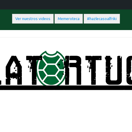
Ver nuestros videos
Memeroteca
#hazlecasoalfriki