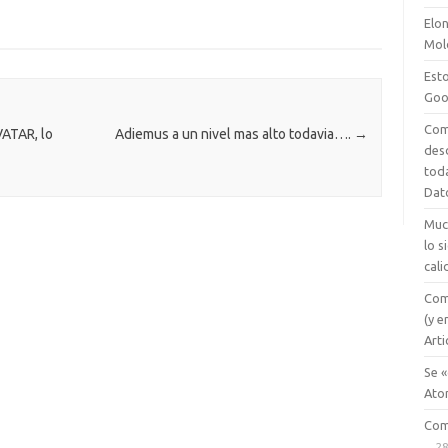
g
e
o
Elon
er
a
kl
Mol
m
as
Esto
Goo
e
sn
Com
ik
ATAR, lo
Adiemus a un nivel mas alto todavia….
→
des
i
tod
Dat
Muc
lo 
cali
Com
(y e
Arti
Se «
Ato
Com
28