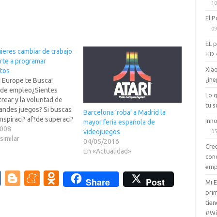
10
El P
09
EL 
uieres cambiar de trabajo
HD 
rte a programar
Xiao
itos
¿ine
d Europe te Busca!
 de empleo¿Sientes
Lo 
crear y la voluntad de
tu s
randes juegos? Si buscas
Barcelona ‘roba’ a Madrid la
inspiraci? af?de superaci?
Inno
mayor feria española de
s esta es la compa?que
2008
videojuegos
05
En Blizzard
similar
04/05/2016
Cree
inment Europe trabajar?
En «Actualidad»
con
unas de las personas m?
emp
s y con m?talento de
V
Bl
M
O
industria, colaborando en
Share
Post
Mi 
ci?e los mejores juegos…
K
o
e
d
prim
tien
g
n
n
#Wi