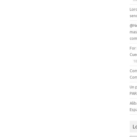
Lord
senc
@Ne
mas
com
For
Cue
10
Com
Com
Un 
PAR
Alib
Esp
L