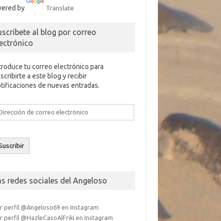
ered by
Translate
uscríbete al blog por correo
lectrónico
troduce tu correo electrónico para
scribirte a este blog y recibir
tificaciones de nuevas entradas.
rección
e
rreo
ectrónico
Suscribir
as redes sociales del Angeloso
r perfil @Angeloso69 en Instagram
r perfil @HazleCasoAlFriki en Instagram