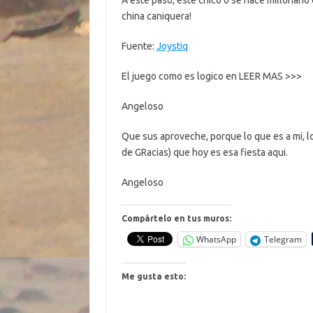
A este paso, este chico o se hace millonario 
china caniquera!
Fuente:
Joystiq
El juego como es logico en LEER MAS >>>
Angeloso
Que sus aproveche, porque lo que es a mi, l
de GRacias) que hoy es esa fiesta aqui.
Angeloso
Compártelo en tus muros:
WhatsApp
Telegram
Me gusta esto: