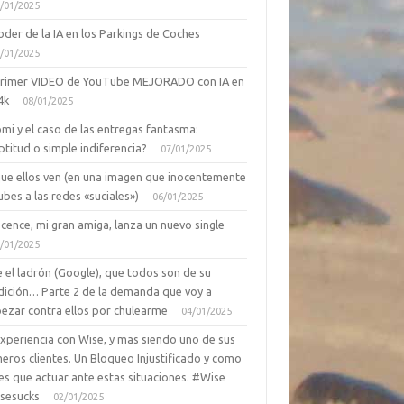
/01/2025
oder de la IA en los Parkings de Coches
/01/2025
primer VIDEO de YouTube MEJORADO con IA en
4k
08/01/2025
mi y el caso de las entregas fantasma:
ptitud o simple indiferencia?
07/01/2025
que ellos ven (en una imagen que inocentemente
ubes a las redes «suciales»)
06/01/2025
cence, mi gran amiga, lanza un nuevo single
/01/2025
 el ladrón (Google), que todos son de su
dición… Parte 2 de la demanda que voy a
ezar contra ellos por chulearme
04/01/2025
Experiencia con Wise, y mas siendo uno de sus
eros clientes. Un Bloqueo Injustificado y como
es que actuar ante estas situaciones. #Wise
sesucks
02/01/2025