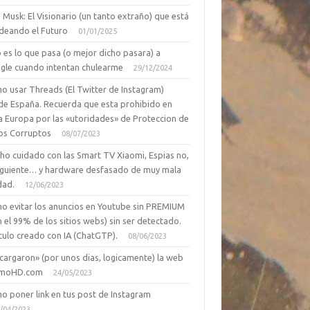
 Musk: El Visionario (un tanto extraño) que está
deando el Futuro
01/01/2025
 es lo que pasa (o mejor dicho pasara) a
gle cuando intentan chulearme
29/12/2024
o usar Threads (El Twitter de Instagram)
de España. Recuerda que esta prohibido en
a Europa por las «utoridades» de Proteccion de
os Corruptos
08/07/2023
ho cuidado con las Smart TV Xiaomi, Espias no,
siguiente… y hardware desfasado de muy mala
dad.
12/06/2023
o evitar los anuncios en Youtube sin PREMIUM
n el 99% de los sitios webs) sin ser detectado.
culo creado con IA (ChatGTP).
08/06/2023
cargaron» (por unos dias, logicamente) la web
moHD.com
24/05/2023
o poner link en tus post de Instagram
/04/2023