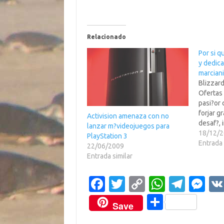
Relacionado
Por si q
y dedica
marcian
Blizzar
Ofertas
pasi?or 
forjar g
Activision amenaza con no
desaf?, 
lanzar m?videojuegos para
entonce
18/12/
PlayStation 3
buscas.
Entrada 
22/06/2009
Enterta
Entrada similar
con alg
creativa
Fa
T
C
W
T
M
toda la 
la crea
c
w
o
h
el
es
C
Save
e
it
p
at
e
se
o