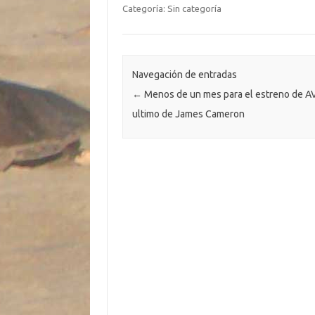
b
te
y
s
gr
n
m
Categoría: Sin categoría
o
r
Li
A
a
g
p
o
n
p
m
er
ar
k
k
p
ti
Navegación de entradas
←
Menos de un mes para el estreno de AV
r
ultimo de James Cameron