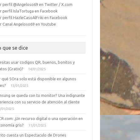
r perfil @Angeloso69 en Twitter / X.com
r perfil IslaTortuga en Facebook
r perfil HazleCasoAlFriki en Facebook
r Canal Angeloso69 en Youtube
o que se dice
esitas usar codigos QR, buenos, bonitos y
tos (Gratix)?
14/01/2025
r qué SOra solo está disponible en algunos
ses?
13/01/2025
msung se queda con tu monitor? Una indignante
riencia con su servicio de atención al cliente
/01/2025
CR.com: ¿Un recurso digital o una operación en
conomía gris?
11/01/2025
nto cuesta un Espectaculo de Drones