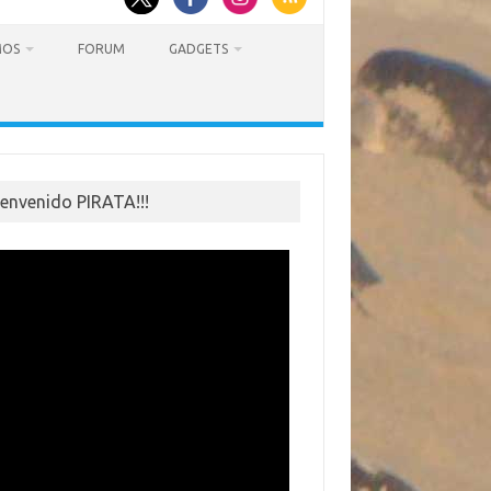
MOS
FORUM
GADGETS
ienvenido PIRATA!!!